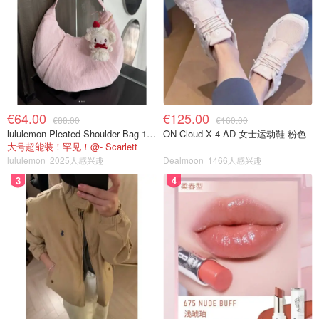
€64.00
€125.00
€88.00
€160.00
lululemon Pleated Shoulder Bag 10L 单肩包
ON Cloud X 4 AD 女士运动鞋 粉色
大号超能装！罕见！@- Scarlett
lululemon
2025人感兴趣
Dealmoon
1466人感兴趣
3
4