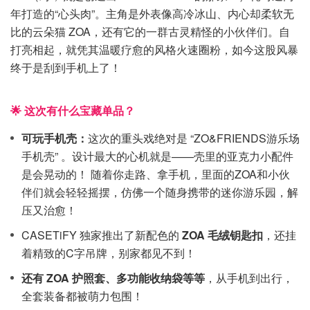
年打造的“心头肉”。主角是外表像高冷冰山、内心却柔软无
比的云朵猫 ZOA，还有它的一群古灵精怪的小伙伴们。自
打亮相起，就凭其温暖疗愈的风格火速圈粉，如今这股风暴
终于是刮到手机上了！
🌟 这次有什么宝藏单品？
可玩手机壳：
这次的重头戏绝对是 “ZO&FRIENDS游乐场
手机壳” 。设计最大的心机就是——壳里的亚克力小配件
是会晃动的！ 随着你走路、拿手机，里面的ZOA和小伙
伴们就会轻轻摇摆，仿佛一个随身携带的迷你游乐园，解
压又治愈！
CASETiFY 独家推出了新配色的
ZOA 毛绒钥匙扣
，还挂
着精致的C字吊牌，别家都见不到！
还有 ZOA 护照套、多功能收纳袋等等
，从手机到出行，
全套装备都被萌力包围！