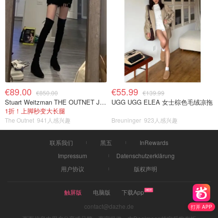
€89.00
€55.99
€850.00
€139.99
Stuart Weitzman THE OUTNET Jocey 弹力绒面过膝靴
UGG UGG ELEA 女士棕色毛绒凉拖
1折！上脚秒变大长腿
The Outnet
941人感兴趣
Breuninger
923人感兴趣
联系我们
黑五
InRewards
Impressum
Datenschutzerklärung
用户协议
版权声明
触屏版
电脑版
下载App
contact@dazhe.de
打开 APP