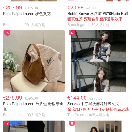
€207.99
€23.99
€375.00
€45.00
Polo Ralph Lauren 驼色夹克
Bobbi Brown 水唇冻 #675Nude Buff
暖调红茶 深唇自带唇部遮瑕效果
Breuninger
1261人感兴趣
Breuninger
1180人感兴趣
5
6
€279.99
€144.00
€595.00
€275.00
Polo Ralph Lauren 单肩包 橄榄绿金
Sandro 牛仔拼接麻花针织夹克
色
金玟庭同款！！牛仔拼接超有层次感
Breuninger
1103人感兴趣
The Outnet
1008人感兴趣
7
8