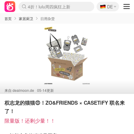
🇩🇪
4折！lulu周四疯狂上新
DE
Boticinal 夏促开抢！
还没结束！&OtherStories大促
Joybuy变相75折 随时失效
速领！Stanley独家85折
疑似霸哥！Camper额外叠85折
Zalando 奥莱闪促！每日更新
Moncler反季囤！5折起+叠9折
Coach Brooklyn仅€192
首页
家居厨卫
日用杂货
来自
dealmoon.de
05-14更新
权志龙的猫猫😍！ZO&FRIENDS × CASETiFY 联名来
了！
限量版！还剩少量！！