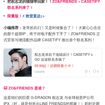
把权志龙的猫猫带回家！！
ZO&FRIENDS × CASETiFY
联名系列来了！
限量版！
⚡️ 抢货直达>>
小编推荐：
龙哥的兵们！又是时候集合了！！大家心心念念
的那个超萌IP，终于对电子配件下手了！ZO&FRIENDS 正
式官宣与潮流配件品牌 CASETiFY 推出首个联名系列！
权志龙亲自下场搞设计！CASETiFY x
GD 这波联名杀疯了
€9.99起！还赠限量小卡！
1
0
Casetify
🐱 ZO&FRIENDS 是谁？
这是咱们的巨星 G-DRAGON 权志龙 与全球创意IP公司
IPX（对，就是创造出LINE FRIENDS的那家！）耗时近两