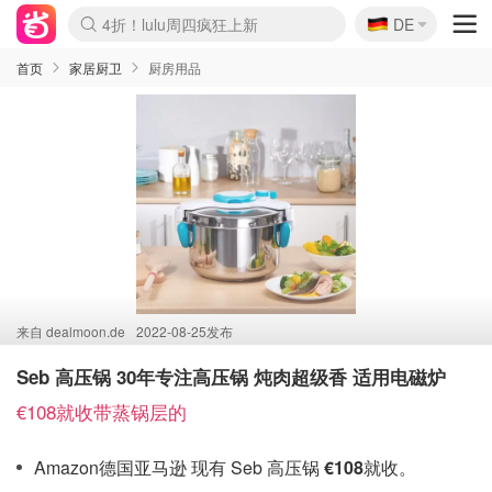
🇩🇪
4折！lulu周四疯狂上新
DE
Boticinal 夏促开抢！
还没结束！&OtherStories大促
Joybuy变相75折 随时失效
速领！Stanley独家85折
疑似霸哥！Camper额外叠85折
Zalando 奥莱闪促！每日更新
Moncler反季囤！5折起+叠9折
Coach Brooklyn仅€192
首页
家居厨卫
厨房用品
来自
dealmoon.de
2022-08-25发布
Seb 高压锅 30年专注高压锅 炖肉超级香 适用电磁炉
€108就收带蒸锅层的
Amazon德国亚马逊 现有 Seb 高压锅
€108
就收。