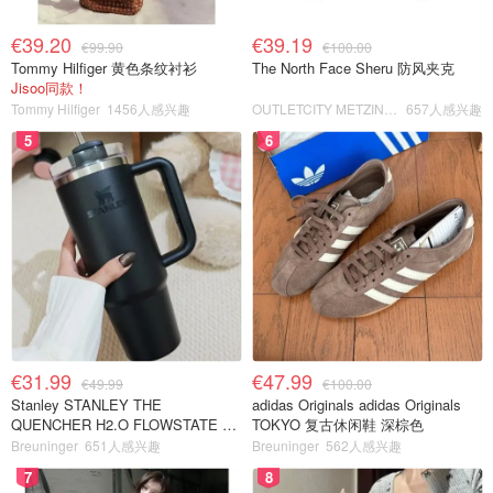
€39.20
€39.19
€99.90
€100.00
Tommy Hilfiger 黄色条纹衬衫
The North Face Sheru 防风夹克
Jisoo同款！
Tommy Hilfiger
1456人感兴趣
OUTLETCITY METZINGEN
657人感兴趣
5
6
€31.99
€47.99
€49.99
€100.00
Stanley STANLEY THE
adidas Originals adidas Originals
QUENCHER H2.O FLOWSTATE 保
TOKYO 复古休闲鞋 深棕色
温杯 1.18L 黑色
Breuninger
651人感兴趣
Breuninger
562人感兴趣
7
8