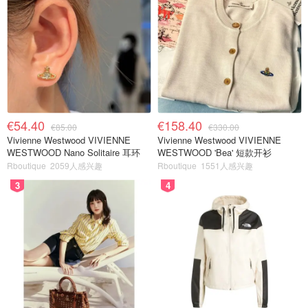
€54.40
€158.40
€85.00
€330.00
Vivienne Westwood VIVIENNE
Vivienne Westwood VIVIENNE
WESTWOOD Nano Solitaire 耳环
WESTWOOD 'Bea' 短款开衫
Rboutique
2059人感兴趣
Rboutique
1551人感兴趣
3
4