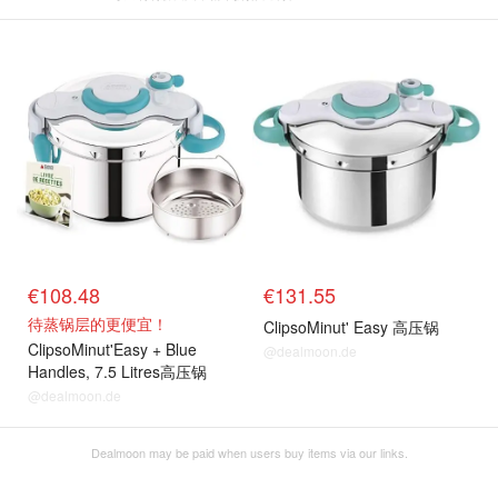
€108.48
€131.55
待蒸锅层的更便宜！
ClipsoMinut' Easy 高压锅
ClipsoMinut'Easy + Blue
@dealmoon.de
Handles, 7.5 Litres高压锅
@dealmoon.de
Dealmoon may be paid when users buy items via our links.