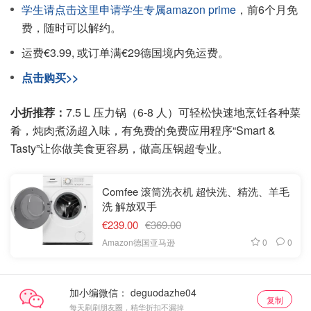
学生请点击这里申请学生专属amazon prime
，前6个月免
费，随时可以解约。
运费€3.99, 或订单满€29德国境内免运费。
点击购买>>
小折推荐：
7.5 L 压力锅（6-8 人）可轻松快速地烹饪各种菜
肴，炖肉煮汤超入味，有免费的免费应用程序“Smart &
Tasty”让你做美食更容易，做高压锅超专业。
Comfee 滚筒洗衣机 超快洗、精洗、羊毛
洗 解放双手
€239.00
€369.00
0
0
Amazon德国亚马逊
加小编微信：
复制
每天刷刷朋友圈，精华折扣不漏掉