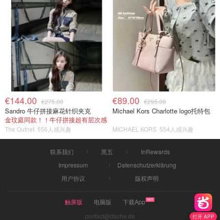
€144.00
€89.00
€275.00
€295.00
Sandro 牛仔拼接麻花针织夹克
Michael Kors Charlotte logo托特包
金玟庭同款！！牛仔拼接超有层次感
The Outnet
556人感兴趣
MICHAEL KORS
554人感兴趣
联系我们
黑五
InRewards
Impressum
Datenschutzerklärung
用户协议
版权声明
触屏版
电脑版
下载App
contact@dazhe.de
打开 APP