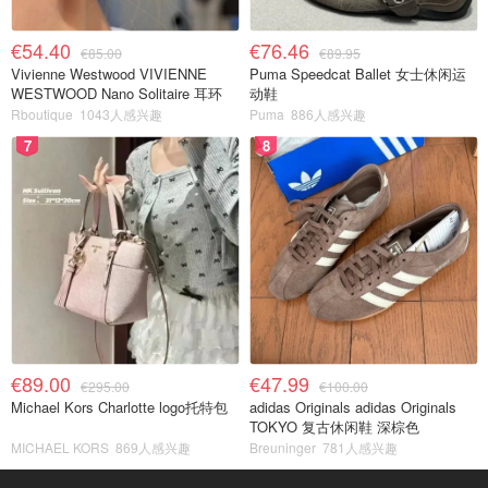
€54.40
€76.46
€85.00
€89.95
Vivienne Westwood VIVIENNE
Puma Speedcat Ballet 女士休闲运
WESTWOOD Nano Solitaire 耳环
动鞋
Rboutique
1043人感兴趣
Puma
886人感兴趣
7
8
€89.00
€47.99
€295.00
€100.00
Michael Kors Charlotte logo托特包
adidas Originals adidas Originals
TOKYO 复古休闲鞋 深棕色
MICHAEL KORS
869人感兴趣
Breuninger
781人感兴趣