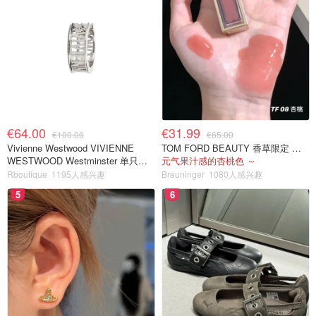
€64.00
€31.99
€100.00
€65.00
Vivienne Westwood VIVIENNE
TOM FORD BEAUTY 香草限定 镜面唇蜜 #08INHIBITION
WESTWOOD Westminster 单只耳
元气果汁感的杏桃色 ～
环
Rboutique
1195人感兴趣
Breuninger
1080人感兴趣
5
6