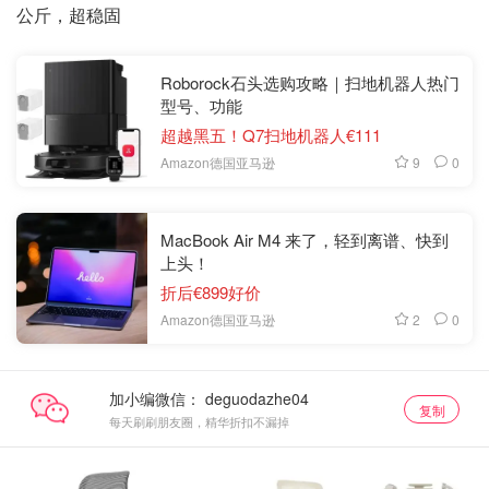
公斤，超稳固
Roborock石头选购攻略｜扫地机器人热门
型号、功能
超越黑五！Q7扫地机器人€111
9
0
Amazon德国亚马逊
MacBook Air M4 来了，轻到离谱、快到
上头！
折后€899好价
2
0
Amazon德国亚马逊
加小编微信：
复制
每天刷刷朋友圈，精华折扣不漏掉