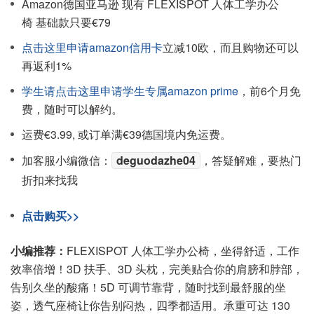
Amazon德国亚马逊 现有 FLEXISPOT 人体工学办公
椅 基础款只要€79
点击这里申请amazon信用卡
立减10欧，而且购物还可以
再返利1%
学生请点击这里申请学生专属amazon prime
，前6个月免
费，随时可以解约。
运费€3.99, 或订单满€39德国境内免运费。
加客服小编微信：
deguodazhe04
，答疑解难，要热门
折扣来找我
点击购买>>
小编推荐：
FLEXISPOT 人体工学办公椅，坐得舒适，工作
效率倍增！3D 扶手、3D 头枕，完美贴合你的肩膀和脖部，
告别久坐的酸痛！5D 可调节靠背，随时找到最舒服的坐
姿，透气座椅让你告别闷热，四季都适用。承重可达 130