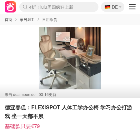
🇩🇪
4折！lulu周四疯狂上新
DE
Boticinal 夏促开抢！
还没结束！&OtherStories大促
Joybuy变相75折 随时失效
速领！Stanley独家85折
疑似霸哥！Camper额外叠85折
Zalando 奥莱闪促！每日更新
Moncler反季囤！5折起+叠9折
Coach Brooklyn仅€192
首页
家居厨卫
日用杂货
来自
dealmoon.de
03-16更新
德亚春促：FLEXISPOT 人体工学办公椅 学习办公打游
戏 坐一天都不累
基础款只要€79