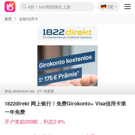
🇩🇪
4折！lulu周四疯狂上新
DE
Boticinal 夏促开抢！
还没结束！&OtherStories大促
Joybuy变相75折 随时失效
速领！Stanley独家85折
疑似霸哥！Camper额外叠85折
Zalando 奥莱闪促！每日更新
Moncler反季囤！5折起+叠9折
Coach Brooklyn仅€192
首页
金融/信用卡
来自
dealmoon.de
07-18更新
1822direkt 网上银行！免费Girokonto+ Visa信用卡第
一年免费
开户奖励200欧，利息2.8%