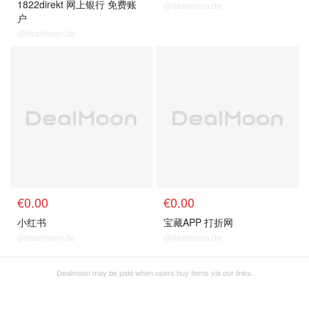
1822direkt 网上银行 免费账
@dealmoon.de
户
@dealmoon.de
€0.00
€0.00
小红书
宝藏APP 打折网
@dealmoon.de
@dealmoon.de
Dealmoon may be paid when users buy items via our links.