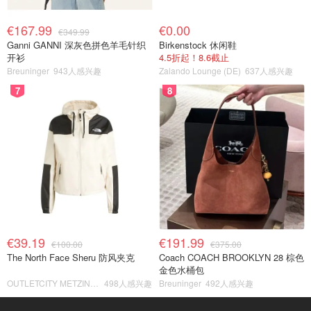
€167.99
€0.00
€349.99
Ganni GANNI 深灰色拼色羊毛针织
Birkenstock 休闲鞋
开衫
4.5折起！8.6截止
Breuninger
943人感兴趣
Zalando Lounge (DE)
637人感兴趣
7
8
€39.19
€191.99
€100.00
€375.00
The North Face Sheru 防风夹克
Coach COACH BROOKLYN 28 棕色
金色水桶包
OUTLETCITY METZINGEN
498人感兴趣
Breuninger
492人感兴趣