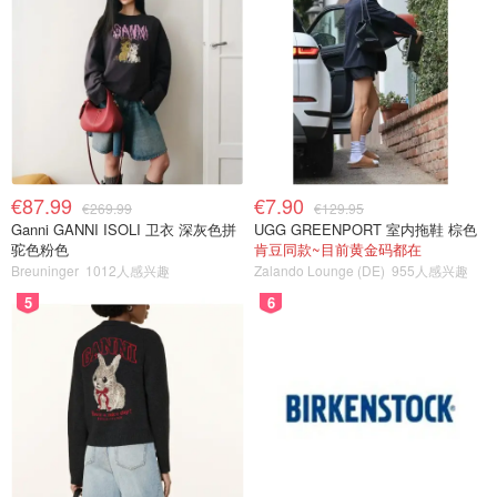
€87.99
€7.90
€269.99
€129.95
Ganni GANNI ISOLI 卫衣 深灰色拼
UGG GREENPORT 室内拖鞋 棕色
驼色粉色
肯豆同款~目前黄金码都在
Breuninger
1012人感兴趣
Zalando Lounge (DE)
955人感兴趣
5
6