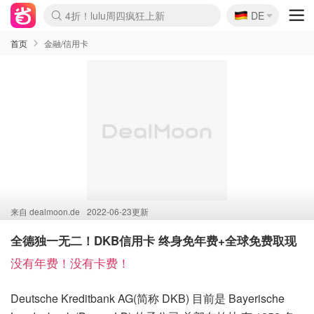
🇩🇪
4折！lulu周四疯狂上新
DE
Boticinal 夏促开抢！
还没结束！&OtherStories大促
Joybuy变相75折 随时失效
速领！Stanley独家85折
疑似霸哥！Camper额外叠85折
Zalando 奥莱闪促！每日更新
Moncler反季囤！5折起+叠9折
Coach Brooklyn仅€192
首页
金融/信用卡
来自
dealmoon.de
2022-06-23更新
全德独一无二！DKB信用卡 终身免年费+全球免费取现
没有年费！没有卡费！
Deutsche Kreditbank AG(简称 DKB) 目前是 Bayerische