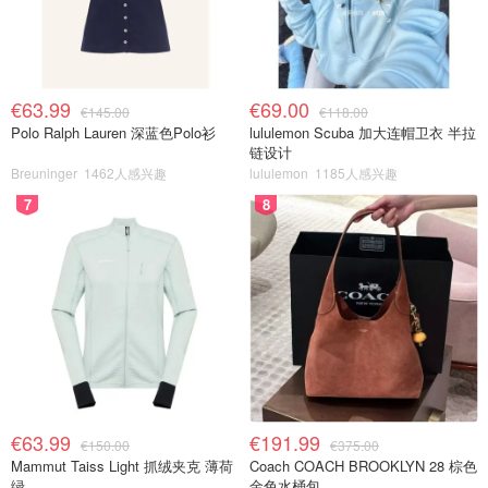
€63.99
€69.00
€145.00
€118.00
Polo Ralph Lauren 深蓝色Polo衫
lululemon Scuba 加大连帽卫衣 半拉
链设计
Breuninger
1462人感兴趣
lululemon
1185人感兴趣
7
8
€63.99
€191.99
€150.00
€375.00
Mammut Taiss Light 抓绒夹克 薄荷
Coach COACH BROOKLYN 28 棕色
绿
金色水桶包