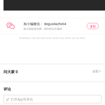
加小编微信：
复制
每天刷刷朋友圈，精华折扣不漏掉
Dealmoon may be paid when users buy items via our links.
问大家
0
全部
评论
打开App写评论