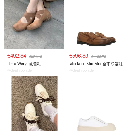
€492.84
€596.83
€821.10
€1106.70
Uma Wang 芭蕾鞋
Miu Miu
Miu Miu 金币乐福鞋
@dealmoon.de
@dealmoon.de