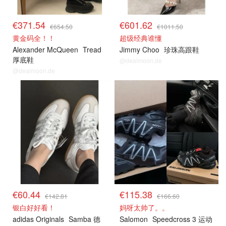
€371.54
€601.62
€654.50
€1011.50
黄金码全！！
超级经典谁懂
Alexander McQueen
Tread
Jimmy Choo
珍珠高跟鞋
厚底鞋
@dealmoon.de
@dealmoon.de
€60.44
€115.38
€142.81
€166.60
银白好好看！
妈呀太帅了。。
adidas Originals
Samba 德
Salomon
Speedcross 3 运动