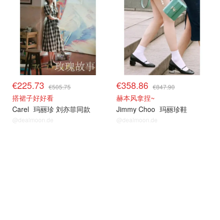
€225.73
€358.86
€505.75
€847.90
搭裙子好好看
赫本风拿捏~
Carel
玛丽珍 刘亦菲同款
Jimmy Choo
玛丽珍鞋
@dealmoon.de
@dealmoon.de