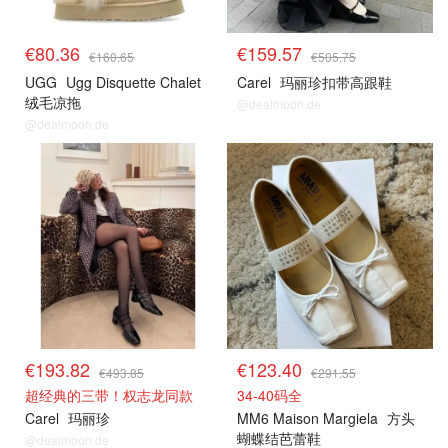
€80.36
€159.57
€160.65
€505.75
UGG
Ugg Disquette Chalet
Carel
玛丽珍扣带高跟鞋
绒毛凉拖
@dealmoon.de
@dealmoon.de
€193.82
€123.40
€493.85
€291.55
超经典的三带！权志龙同款
34-40码全
Carel
玛丽珍
MM6 Maison Margiela
方头
蝴蝶结芭蕾鞋
@dealmoon.de