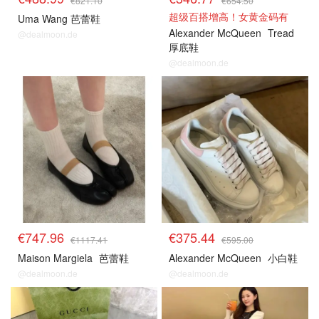
超级百搭增高！女黄金码有
Uma Wang 芭蕾鞋
Alexander McQueen
Tread
@dealmoon.de
厚底鞋
@dealmoon.de
€747.96
€375.44
€1117.41
€595.00
Maison Margiela
芭蕾鞋
Alexander McQueen
小白鞋
@dealmoon.de
@dealmoon.de