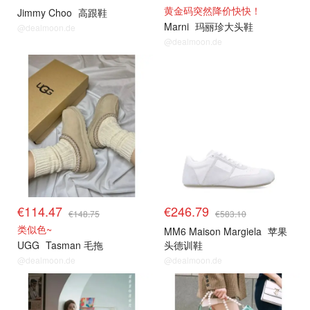
黄金码突然降价快快！
Jimmy Choo
高跟鞋
Marni
玛丽珍大头鞋
@dealmoon.de
@dealmoon.de
€114.47
€246.79
€148.75
€583.10
类似色~
MM6 Maison Margiela
苹果
UGG
Tasman 毛拖
头德训鞋
@dealmoon.de
@dealmoon.de