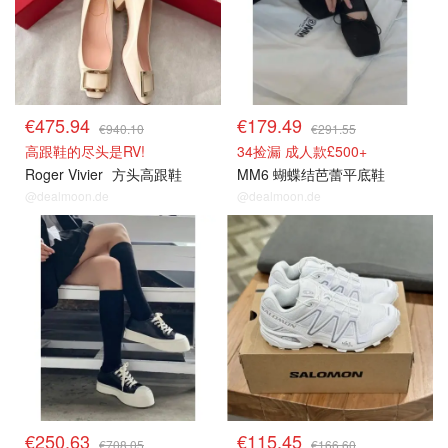
€475.94
€179.49
€940.10
€291.55
高跟鞋的尽头是RV!
34捡漏 成人款£500+
Roger Vivier
方头高跟鞋
MM6 蝴蝶结芭蕾平底鞋
@dealmoon.de
@dealmoon.de
€250.63
€115.45
€708.05
€166.60