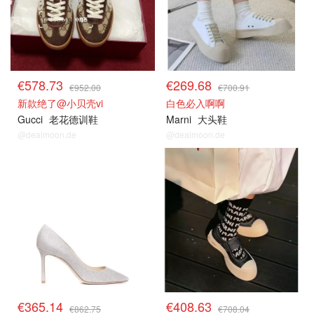
€578.73
€269.68
€952.00
€700.91
新款绝了@小贝壳vi
白色必入啊啊
Gucci
老花德训鞋
Marni
大头鞋
@dealmoon.de
@dealmoon.de
€365.14
€408.63
€862.75
€708.04