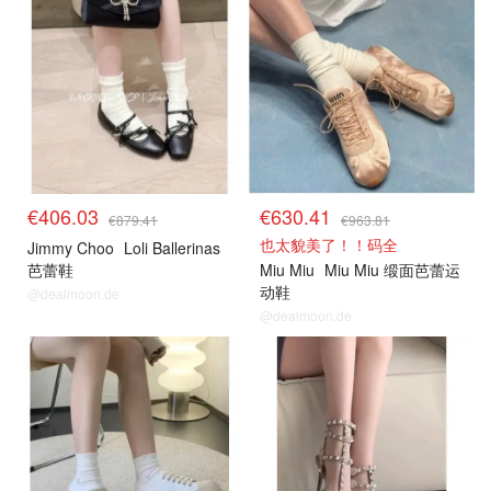
€406.03
€630.41
€879.41
€963.81
也太貌美了！！码全
Jimmy Choo
Loli Ballerinas
芭蕾鞋
Miu Miu
Miu Miu 缎面芭蕾运
动鞋
@dealmoon.de
@dealmoon.de