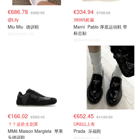
€686.78
€334.94
€892.50
€708.04
@Lily
389码捡漏
Miu Miu
德训鞋
Marni
Pablo 厚底运动鞋 带
标志贴
@dealmoon.de
@dealmoon.de
€166.02
€652.45
€583.10
€1130.50
？？这价太划算
UK6以上有
MM6 Maison Margiela
苹果
Prada
乐福鞋
头德训鞋
@dealmoon.de