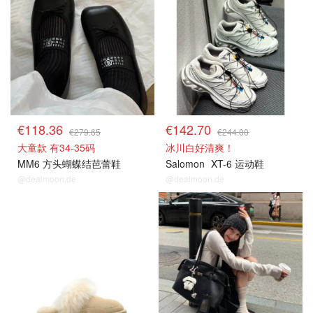
€118.36
€142.70
€279.65
€244.00
大童款 有34-35码
冰川白好清爽！
MM6 方头蝴蝶结芭蕾鞋
Salomon
XT-6 运动鞋
@dealmoon.de
@dealmoon.de