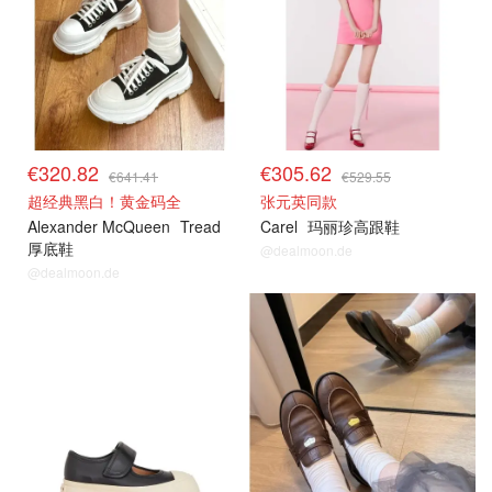
€320.82
€305.62
€641.41
€529.55
超经典黑白！黄金码全
张元英同款
Alexander McQueen
Tread
Carel
玛丽珍高跟鞋
厚底鞋
@dealmoon.de
@dealmoon.de