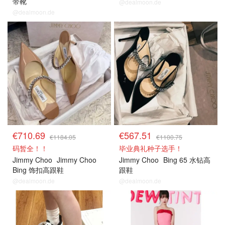
带靴
@dealmoon.de
@dealmoon.de
€710.69
€567.51
€1184.05
€1100.75
码暂全！！
毕业典礼种子选手！
Jimmy Choo
Jimmy Choo
Jimmy Choo
Bing 65 水钻高
Bing 饰扣高跟鞋
跟鞋
@dealmoon.de
@dealmoon.de