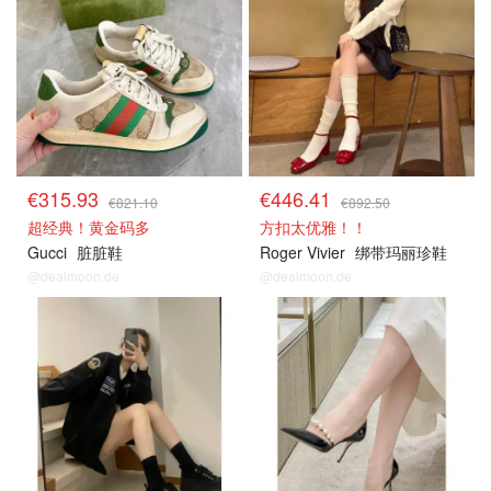
€315.93
€446.41
€821.10
€892.50
超经典！黄金码多
方扣太优雅！！
Gucci
脏脏鞋
Roger Vivier
绑带玛丽珍鞋
@dealmoon.de
@dealmoon.de