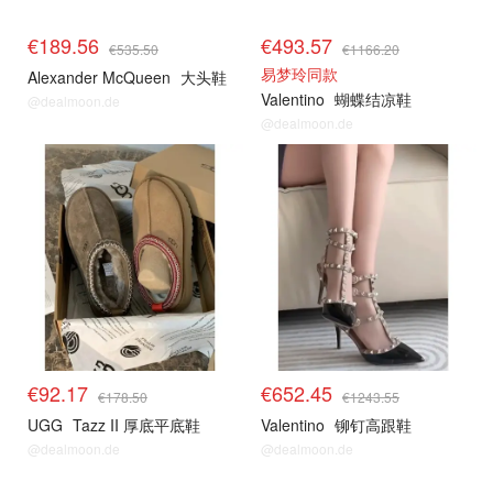
€189.56
€493.57
€535.50
€1166.20
易梦玲同款
Alexander McQueen
大头鞋
Valentino
蝴蝶结凉鞋
@dealmoon.de
@dealmoon.de
€92.17
€652.45
€178.50
€1243.55
UGG
Tazz II 厚底平底鞋
Valentino
铆钉高跟鞋
@dealmoon.de
@dealmoon.de