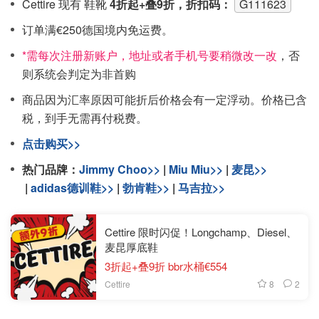
Cettire 现有 鞋靴
4折起+叠9折，折扣码：
G111623
订单满€250德国境内免运费。
*需每次注册‮账新‬户，地址或者手机号要稍‮改微‬一改
，否
则系统会‮定判‬为非首购
商品因为汇率原因可能折后价格会有一定浮动。价格已含
税，到手无需再付税费。
点击购买>>
热门品牌：
Jimmy Choo>>
|
Miu Miu>>
|
麦昆>>
|
adidas德训鞋>>
|
勃肯鞋>>
|
马吉拉>>
Cettire 限时闪促！Longchamp、Diesel、
麦昆厚底鞋
3折起+叠9折 bbr水桶€554
8
2
Cettire