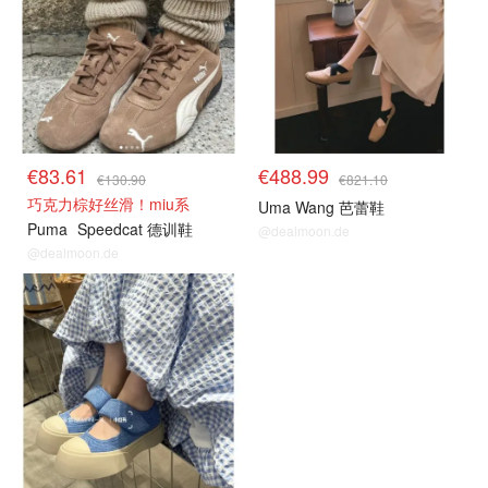
€83.61
€488.99
€130.90
€821.10
巧克力棕好丝滑！miu系
Uma Wang 芭蕾鞋
Puma
Speedcat 德训鞋
@dealmoon.de
@dealmoon.de