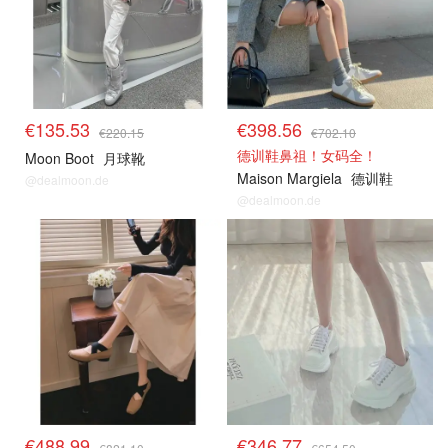
€135.53
€398.56
€220.15
€702.10
德训鞋鼻祖！女码全！
Moon Boot
月球靴
Maison Margiela
德训鞋
@dealmoon.de
@dealmoon.de
€488.99
€346.77
€821.10
€654.50