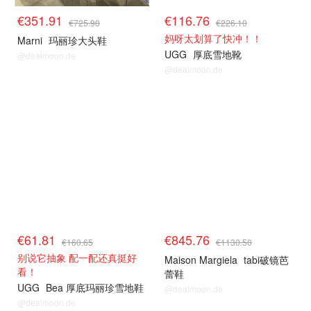
€351.91
€116.76
€725.90
€226.10
妈呀太划算了快冲！！
Marni
玛丽珍大头鞋
UGG
厚底雪地靴
@dealmoon.de
@dealmoon.de
€61.81
€845.76
€160.65
€1130.50
别说它抽象 配一配还真挺好
Maison Margiela
tabi破镜芭
看！
蕾鞋
UGG
Bea 厚底玛丽珍雪地鞋
@dealmoon.de
@dealmoon.de