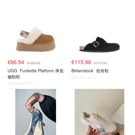
€86.54
€115.98
€160.65
€177.31
UGG
Funkette Platform 厚底
Birkenstock
勃肯鞋
穆勒鞋
@dealmoon.de
@dealmoon.de