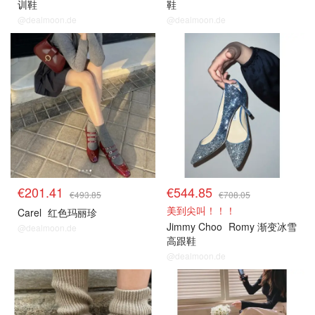
训鞋
鞋
@dealmoon.de
@dealmoon.de
€201.41
€544.85
€493.85
€708.05
美到尖叫！！！
Carel
红色玛丽珍
Jimmy Choo
Romy 渐变冰雪
@dealmoon.de
高跟鞋
@dealmoon.de