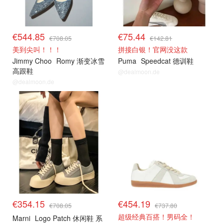
€544.85
€75.44
€708.05
€142.81
美到尖叫！！！
拼接白银！官网没这款
Jimmy Choo
Romy 渐变冰雪
Puma
Speedcat 德训鞋
高跟鞋
@dealmoon.de
@dealmoon.de
€354.15
€454.19
€708.05
€737.80
超级经典百搭！男码全！
Marni
Logo Patch 休闲鞋 系