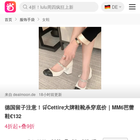
4折！lulu周四疯狂上新
🇩🇪
DE
还没结束！&OtherStories大促
Boticinal 夏促开抢！
Joybuy变相75折 随时失效
速领！Stanley独家85折
疑似霸哥！Camper额外叠85折
Zalando 奥莱闪促！每日更新
Moncler反季囤！5折起+叠9折
Coach Brooklyn仅€192
首页
服饰手袋
女鞋
来自
dealmoon.de
18小时前更新
德国留子注意！🛒Cettire大牌鞋靴杀穿底价｜MM6芭蕾
鞋€132
4折起+叠9折