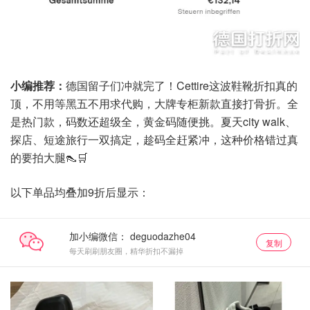
小编推荐：
德国留子们冲就完了！Cettire这波鞋靴折扣真的
顶，不用等黑五不用求代购，大牌专柜新款直接打骨折。全
是热门款，码数还超级全，黄金码随便挑。夏天city walk、
探店、短途旅行一双搞定，趁码全赶紧冲，这种价格错过真
的要拍大腿👠🛒
以下单品均叠加9折后显示：
加小编微信：
复制
每天刷刷朋友圈，精华折扣不漏掉