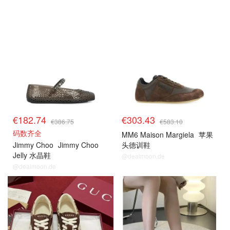
€182.74
€303.43
€386.75
€583.10
码数齐全
MM6 Maison Margiela
苹果
Jimmy Choo
Jimmy Choo
头德训鞋
Jelly 水晶鞋
@dealmoon.de
@dealmoon.de