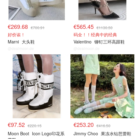
€269.68
€565.45
€700.91
€1130.50
好价诶！
码全！！经典中的经典
Marni
大头鞋
Valentino
铆钉三环高跟鞋
@dealmoon.de
@dealmoon.de
€97.52
€253.20
€220.15
€416.50
Moon Boot
Icon Logo印花系
Jimmy Choo
果冻水钻芭蕾鞋