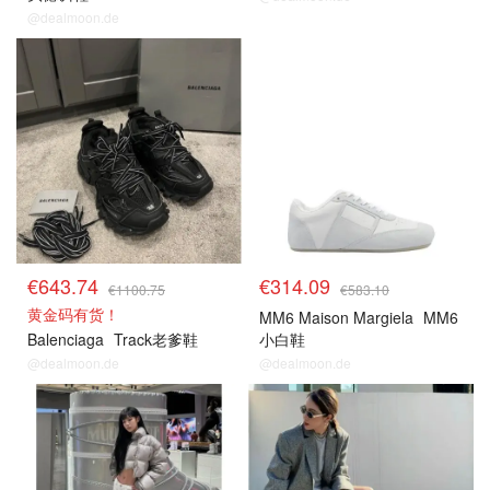
@dealmoon.de
€643.74
€314.09
€1100.75
€583.10
黄金码有货！
MM6 Maison Margiela
MM6
Balenciaga
Track老爹鞋
小白鞋
@dealmoon.de
@dealmoon.de