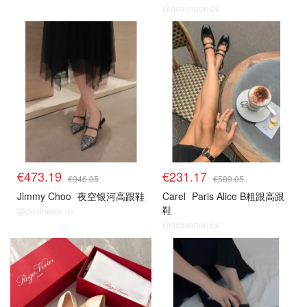
@dealmoon.de
€473.19
€231.17
€946.05
€589.05
Jimmy Choo
夜空银河高跟鞋
Carel
Paris Alice B粗跟高跟
鞋
@dealmoon.de
@dealmoon.de