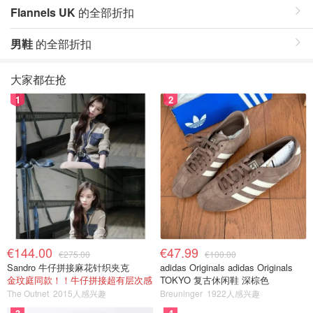
Flannels UK
的全部折扣
男鞋
的全部折扣
大家都在抢
1
2
€144.00
€47.99
€275.00
€100.00
Sandro 牛仔拼接麻花针织夹克
adidas Originals adidas Originals
金玟庭同款！！牛仔拼接超有层次感
TOKYO 复古休闲鞋 深棕色
The Outnet
2015人感兴趣
Breuninger
1922人感兴趣