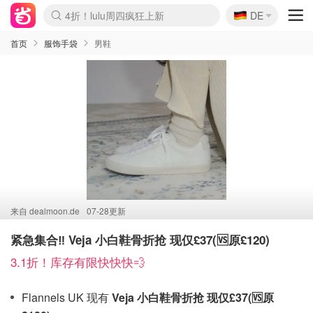
🇩🇪
4折！lulu周四疯狂上新
DE
Boticinal 夏促开抢！
还没结束！&OtherStories大促
Joybuy变相75折 随时失效
速领！Stanley独家85折
疑似霸哥！Camper额外叠85折
Zalando 奥莱闪促！每日更新
Moncler反季囤！5折起+叠9折
Coach Brooklyn仅€192
首页
服饰手袋
男鞋
来自
dealmoon.de
07-28更新
紧急集合‼️ Veja 小白鞋骨折抢 现仅£37(🆚原£120)
3.1折！库存有限快快快💨
Flannels UK 现有
Veja 小白鞋骨折抢 现仅£37(🆚原