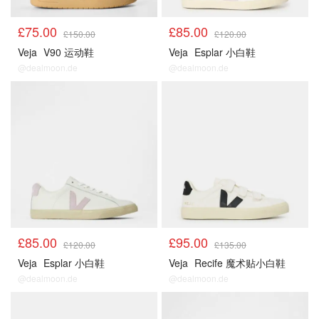
£75.00
£85.00
£150.00
£120.00
Veja
V90 运动鞋
Veja
Esplar 小白鞋
@dealmoon.de
@dealmoon.de
£85.00
£95.00
£120.00
£135.00
Veja
Esplar 小白鞋
Veja
Recife 魔术贴小白鞋
@dealmoon.de
@dealmoon.de