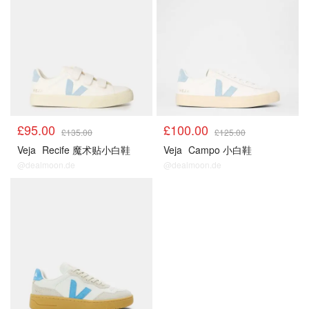
£95.00
£100.00
£135.00
£125.00
Veja
Recife 魔术贴小白鞋
Veja
Campo 小白鞋
@dealmoon.de
@dealmoon.de