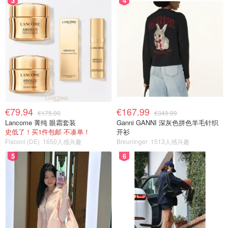
3
4
€79.94
€167.99
€175.00
€349.99
Lancome 菁纯 眼霜套装
Ganni GANNI 深灰色拼色羊毛针织
史低了！买1件包邮 不凑单！
开衫
Flaconi (DE)
1650人感兴趣
Breuninger
1513人感兴趣
5
6