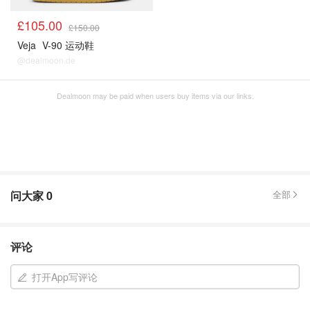
£105.00
£150.00
Veja
V-90 运动鞋
@dealmoon.de
Dealmoon may be paid when users buy items via our links.
问大家
0
全部
评论
打开App写评论