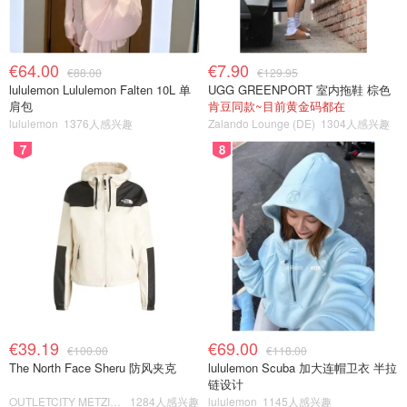
€64.00
€7.90
€88.00
€129.95
lululemon Lululemon Falten 10L 单
UGG GREENPORT 室内拖鞋 棕色
肩包
肯豆同款~目前黄金码都在
lululemon
1376人感兴趣
Zalando Lounge (DE)
1304人感兴趣
7
8
€39.19
€69.00
€100.00
€118.00
The North Face Sheru 防风夹克
lululemon Scuba 加大连帽卫衣 半拉
链设计
OUTLETCITY METZINGEN
1284人感兴趣
lululemon
1145人感兴趣