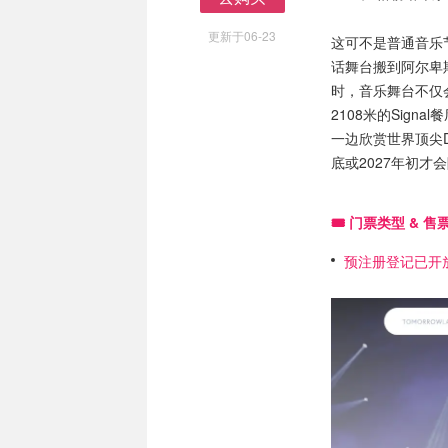
去购买
更新于06-23
这可不是普通音乐节
话舞台搬到阿尔卑
时，音乐舞台不仅
2108米的Sign
一边欣赏世界顶尖D
底或2027年初才
🎟️ 门票类型 & 
预注册登记已开