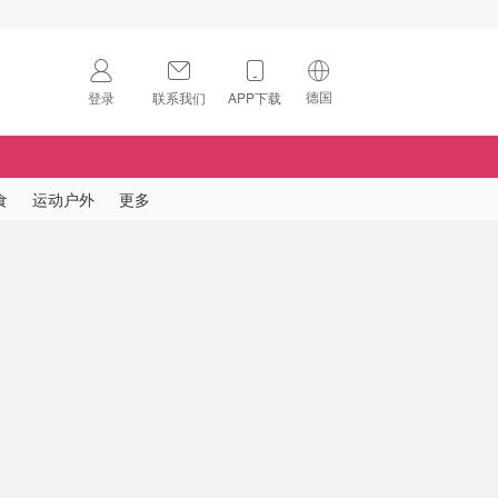
德国
登录
联系我们
APP下载
🇺🇸
美国
🇨🇳
中国
食
运动户外
更多
🇨🇦
加拿大
扫码下载 App
🇬🇧
英国
Download on the
App Store
🇩🇪
德国
Download the
Android App
🇫🇷
法国
🇮🇹
意大利
🇦🇺
澳洲