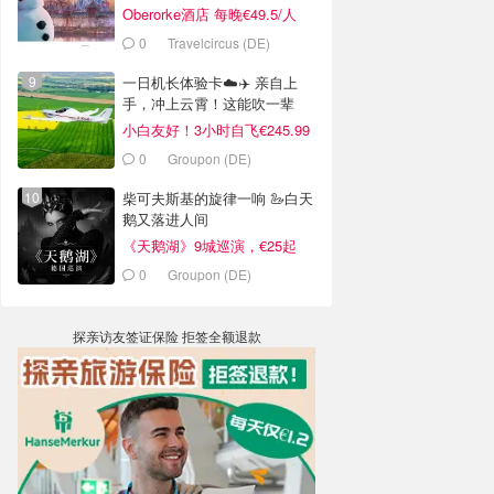
Oberorke酒店 每晚€49.5/人
0
Travelcircus (DE)
一日机长体验卡☁️✈️ 亲自上
手，冲上云霄！这能吹一辈
子！
小白友好！3小时自飞€245.99
0
Groupon (DE)
柴可夫斯基的旋律一响 🦢白天
鹅又落进人间
《天鹅湖》9城巡演，€25起
0
Groupon (DE)
探亲访友签证保险 拒签全额退款