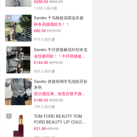
€266.63
€695.00
1166人感兴趣
Sandro 千鸟格粗花呢连衣裙
秋冬高级感担当！！
€82.00
€315.00
919人感兴趣
Sandro 牛仔拼接麻花针织夹克
金玟庭同款！！牛仔拼接超有层次感
€144.00
€275.00
830人感兴趣
Sandro 拼接府绸羊毛混纺开衫
灰色
层次感拉满，灰色百搭不挑人~
€166.00
€265.00
799人感兴趣
TOM FORD BEAUTY TOM
FORD BEAUTY LIP COLOR
SATIN MATTE 裸玫瑰口红
€31.99
€63.00