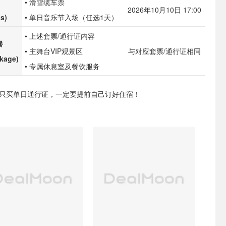
• 滑雪缆车票
2026年10月10日 17:00
ss)
• 单日音乐节入场（任选1天）
• 上述套票/通行证内容
餐
• 主舞台VIP观景区
与对应套票/通行证相同
ckage)
• 专属休息室及餐饮服务
如果只买单日通行证，一定要提前自己订好住宿！