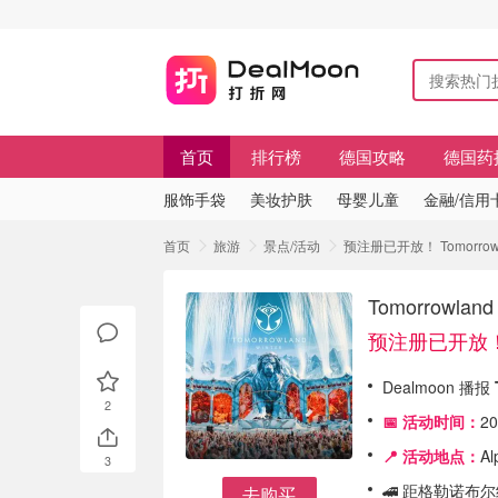
首页
排行榜
德国攻略
德国药
服饰手袋
美妆护肤
母婴儿童
金融/信用
首页
旅游
景点/活动
预注册已开放！ Tomorro
Tomorrowl
预注册已开放
Dealmoon 播报
2
📅 活动时间：
2
📍 活动地点：
Al
3
🚄 距格勒诺布
去购买