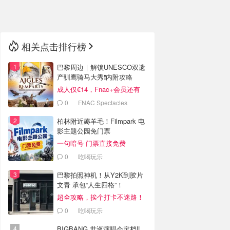
🇳🇿
新西兰
相关点击排行榜
巴黎周边｜解锁UNESCO双遗
产驯鹰骑马大秀❗️内附攻略
成人仅€14，Fnac+会员还有
折！
0
FNAC Spectacles
柏林附近薅羊毛！Filmpark 电
影主题公园免门票
一句暗号 门票直接免费
0
吃喝玩乐
巴黎拍照神机！从Y2K到胶片
文青 承包“人生四格”！
超全攻略，挨个打卡不迷路！
0
吃喝玩乐
BIGBANG 世巡演唱会定档‼️