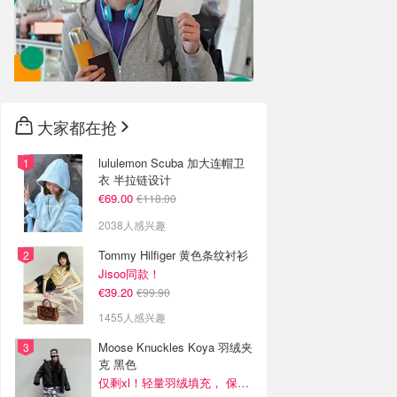
大家都在抢
lululemon Scuba 加大连帽卫
衣 半拉链设计
€69.00
€118.00
2038人感兴趣
Tommy Hilfiger 黄色条纹衬衫
Jisoo同款！
€39.20
€99.90
1455人感兴趣
Moose Knuckles Koya 羽绒夹
克 黑色
仅剩xl！轻量羽绒填充， 保暖不厚重