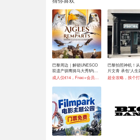
巴黎周边｜解锁UNESCO
巴黎拍照神机！从
双遗产驯鹰骑马大秀❗️内附
片文青 承包“人生
攻略
成人仅€14，Fnac+会员还有折！