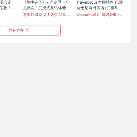
演唱会定
《胡桃夹子》× 圣诞季＝年
Travelcircus本周特惠 巴黎
、伦敦！相
度必刷！沉浸式童话体验
迪士尼两日酒店+门票5折
起！
德国15城巡演！闪促€23.99起
Oberorke酒店 每晚€49.5/人
展开更多
b Dylan
凡尔赛宫 🎆仲夏烟花秀+音
柏林周边｜水上秘境皮划艇
场
乐喷泉限时回归！7月25
划水看日落 治愈内耗一整
日-9月19日
天
漏戳
门票再降仅€30💥错过等1年
闪促！低至€12.71/人