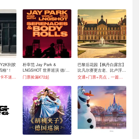
Y2K到胶
朴宰范 Jay Park &
巴黎后花园【枫丹白露宫】
四格”！
LNGSHOT 世界巡演 德/法/
比凡尔赛更古老、比卢浮宫
意等上桌！
更宁静！
超全攻略，挨个打卡不迷路！
门票捡漏€72起
交通+门票+亮点，一篇搞定！