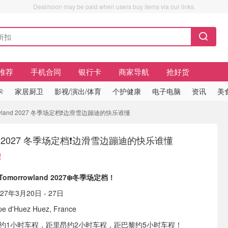
Dealmoon may be paid when users buy items via our links.
推荐
手机合同
银行卡
商家导航
抢好货
卡
家居厨卫
影视/演出/体育
个护健康
电子电脑
资讯
美
wland 2027 冬季场定档❗️边滑雪边蹦迪的快乐谁懂
and 2027 冬季场定档❗️边滑雪边蹦迪的快乐谁懂
！
Tomorrowland 2027❄️冬季场定档！
027年3月20日 - 27日
pe d'Huez Huez, France
尔约1小时车程，距里昂约2小时车程，距巴黎约5小时车程！