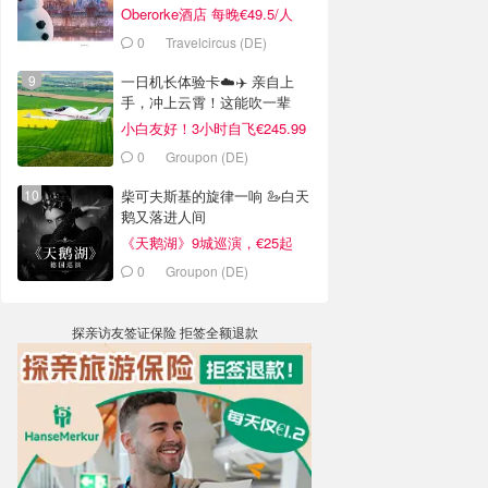
Oberorke酒店 每晚€49.5/人
0
Travelcircus (DE)
一日机长体验卡☁️✈️ 亲自上
手，冲上云霄！这能吹一辈
子！
小白友好！3小时自飞€245.99
0
Groupon (DE)
柴可夫斯基的旋律一响 🦢白天
鹅又落进人间
《天鹅湖》9城巡演，€25起
0
Groupon (DE)
探亲访友签证保险 拒签全额退款