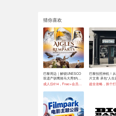
猜你喜欢
巴黎周边｜解锁UNESCO
巴黎拍照神机！从
双遗产驯鹰骑马大秀❗️内附
片文青 承包“人生
攻略
成人仅€14，Fnac+会员还有折！