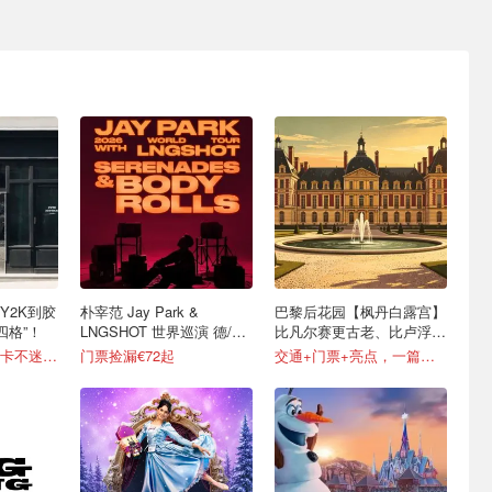
Y2K到胶
朴宰范 Jay Park &
巴黎后花园【枫丹白露宫】
四格”！
LNGSHOT 世界巡演 德/法/
比凡尔赛更古老、比卢浮宫
意等上桌！
更宁静！
超全攻略，挨个打卡不迷路！
门票捡漏€72起
交通+门票+亮点，一篇搞定！