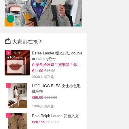
大家都在抢
Estee Lauder 哑光口红 double
or nothing色号
白菜价捡雅诗兰黛细管！薄涂没毛病
€11.99
€46.00
2038人感兴趣
UGG UGG ELEA 女士棕色毛
绒凉拖
€55.99
€139.99
1096人感兴趣
Polo Ralph Lauren 驼色夹克
€207.99
€375.00