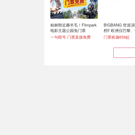
柏林附近薅羊毛！Filmpark
BIGBANG 世巡
电影主题公园免门票
档‼️ 欧洲仅巴黎
约9月！
一句暗号 门票直接免费
门票捡漏€59起
一日机长体验卡☁️✈️ 亲自
鲍勃·迪伦 2026 Bo
上手，冲上云霄！这能吹一
世巡！欧洲多国返
辈子！
小白友好！3小时自飞€245.99
已经开售！门票捡