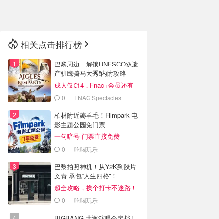
🇳🇿
新西兰
相关点击排行榜
巴黎周边｜解锁UNESCO双遗
产驯鹰骑马大秀❗️内附攻略
成人仅€14，Fnac+会员还有
折！
0
FNAC Spectacles
柏林附近薅羊毛！Filmpark 电
影主题公园免门票
一句暗号 门票直接免费
0
吃喝玩乐
巴黎拍照神机！从Y2K到胶片
文青 承包“人生四格”！
超全攻略，挨个打卡不迷路！
0
吃喝玩乐
BIGBANG 世巡演唱会定档‼️