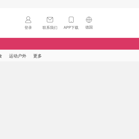
德国
登录
联系我们
APP下载
🇺🇸
美国
🇨🇳
中国
食
运动户外
更多
🇨🇦
加拿大
扫码下载 App
🇬🇧
英国
Download on the
App Store
🇩🇪
德国
Download the
Android App
🇫🇷
法国
🇮🇹
意大利
🇦🇺
澳洲