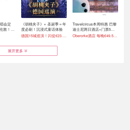
演唱会定
《胡桃夹子》× 圣诞季＝年
Travelcircus本周特惠 巴黎
、伦敦！相
度必刷！沉浸式童话体验
迪士尼两日酒店+门票5折
起！
德国15城巡演！闪促€23.99起
Oberorke酒店 每晚€49.5/人
展开更多
b Dylan
凡尔赛宫 🎆仲夏烟花秀+音
柏林周边｜水上秘境皮划艇
场
乐喷泉限时回归！7月25
划水看日落 治愈内耗一整
日-9月19日
天
漏戳
门票再降仅€30💥错过等1年
闪促！低至€12.71/人