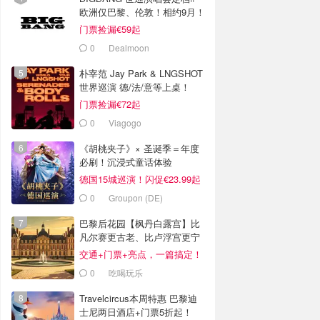
欧洲仅巴黎、伦敦！相约9月！
门票捡漏€59起
0
Dealmoon
朴宰范 Jay Park & LNGSHOT
世界巡演 德/法/意等上桌！
门票捡漏€72起
0
Viagogo
《胡桃夹子》× 圣诞季＝年度
必刷！沉浸式童话体验
德国15城巡演！闪促€23.99起
0
Groupon (DE)
巴黎后花园【枫丹白露宫】比
凡尔赛更古老、比卢浮宫更宁
静！
交通+门票+亮点，一篇搞定！
0
吃喝玩乐
Travelcircus本周特惠 巴黎迪
士尼两日酒店+门票5折起！