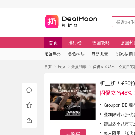
首页
排行榜
德国攻略
德国药
服饰手袋
美妆护肤
母婴儿童
金融/信用
首页
旅游
景点/活动
闪促立省48%！叠夏日优
折上折！€2
闪促立省48%
Groupon DE
叠加限时八折优惠
德国多个城市可
每人限用一张代
去购买