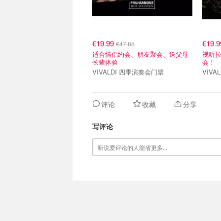
€19.99
€19.
€47.85
适合情侣约会、朋友聚会、送父母
视听
长辈体验
会！
VIVALDI 四季演奏会门票
VIVA
评论
收藏
分享
写评论