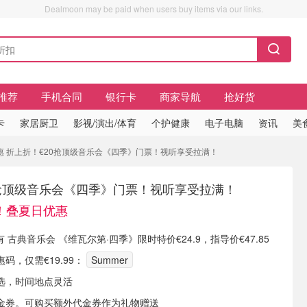
Dealmoon may be paid when users buy items via our links.
推荐
手机合同
银行卡
商家导航
抢好货
卡
家居厨卫
影视/演出/体育
个护健康
电子电脑
资讯
美
惠 折上折！€20抢顶级音乐会《四季》门票！视听享受拉满！
0抢顶级音乐会《四季》门票！视听享受拉满！
！叠夏日优惠
 现有 古典音乐会 《维瓦尔第·四季》限时特价€24.9，指导价€47.85
码，仅需€19.99：
Summer
选，时间地点灵活
金券。可购买额外代金券作为礼物赠送