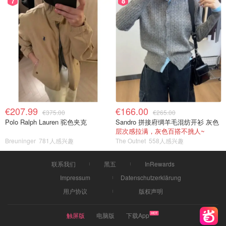
7
8
€207.99
€166.00
€375.00
€265.00
Polo Ralph Lauren 驼色夹克
Sandro 拼接府绸羊毛混纺开衫 灰色
层次感拉满，灰色百搭不挑人~
Breuninger
781人感兴趣
The Outnet
558人感兴趣
联系我们
黑五
InRewards
Impressum
Datenschutzerklärung
用户协议
版权声明
触屏版
电脑版
下载App