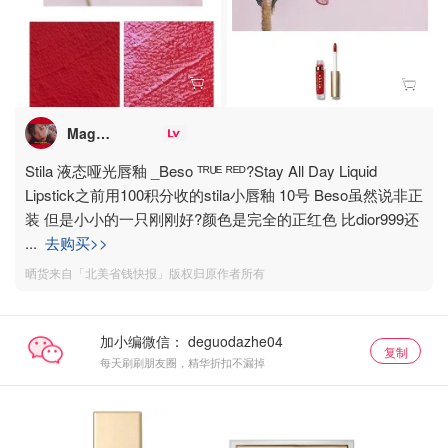
Maggiemmxh
Stila 液态哑光唇釉 _Beso ᵀᴿᵁᴱ ᴿᴱᴰ?Stay All Day Liquid
Lipstick之前用100积分收的stila小唇釉 10号 Beso虽然说非正
装 但是小小的一只刚刚好?颜色是完全的正红色 比dior999还
...
去购买>>
晒货来自「北美省钱快报」版权归原作者所有
加小编微信：
复制
每天刷刷朋友圈，精华折扣不漏掉