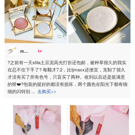
maggie
?之前有一天stila土豆泥高光打折还包邮，被种草很久的我实
在忍不住下手了? 每颗才7.2，比tjmaxx还便宜，克制了很久
才没有买了所有色号，只盲买了两种。收到以后还是挺满意
的呀❤️?包装的挺好的都没有损坏，两个颜色在阳光下都有细
细的闪特别
...
去购买>>