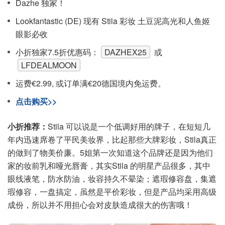
Dazhe 独家！
Lookfantastic (DE) 现有 Stila 彩妆 土豆泥高光和人鱼姬
眼影必收
小折独家7.5折优惠码：
DAZHEX25
或
LFDEALMOON
运费€2.99, 或订单满€20德国境内免运费。
点击购买>>
小折推荐：
Stila 可以说是一个低调好用的牌子，在短短几
年内迅速席卷了平民美妆界，比起那些大牌彩妆，Stila真正
的做到了物美价廉。5姐第一次知道这个品牌还是因为他们
家的妆前乳和哑光唇膏，其实Stila 的明星产品很多，其中
眼线液笔，防水防油，妆容持久不晕染；遮瑕修容盘，集遮
瑕修容，一盘搞定，虽然是平价彩妆，但是产品均采用高级
成份，所以并不用担心会对皮肤造成很大的伤害哦！