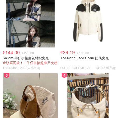
€144.00
€39.19
€275.00
€100.00
Sandro 牛仔拼接麻花针织夹克
The North Face Sheru 防风夹克
金玟庭同款！！牛仔拼接超有层次感
The Outnet
2028人感兴趣
OUTLETCITY METZINGEN
1419人感兴趣
3
4