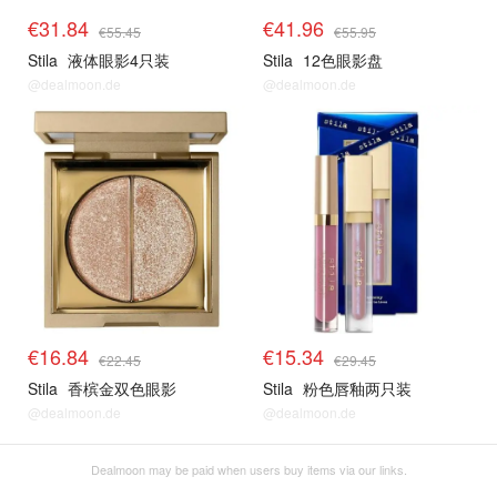
€31.84
€41.96
€55.45
€55.95
Stila
液体眼影4只装
Stila
12色眼影盘
@dealmoon.de
@dealmoon.de
€16.84
€15.34
€22.45
€29.45
Stila
香槟金双色眼影
Stila
粉色唇釉两只装
@dealmoon.de
@dealmoon.de
Dealmoon may be paid when users buy items via our links.