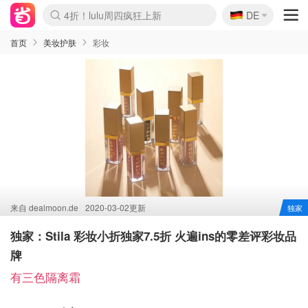
🇩🇪
4折！lulu周四疯狂上新
DE
Boticinal 夏促开抢！
还没结束！&OtherStories大促
Joybuy变相75折 随时失效
速领！Stanley独家85折
疑似霸哥！Camper额外叠85折
Zalando 奥莱闪促！每日更新
Moncler反季囤！5折起+叠9折
Coach Brooklyn仅€192
首页
美妆护肤
彩妆
来自
dealmoon.de
2020-03-02更新
独家
独家：Stila 彩妆小折独家7.5折 火遍ins的零差评彩妆品
牌
有三色隔离霜