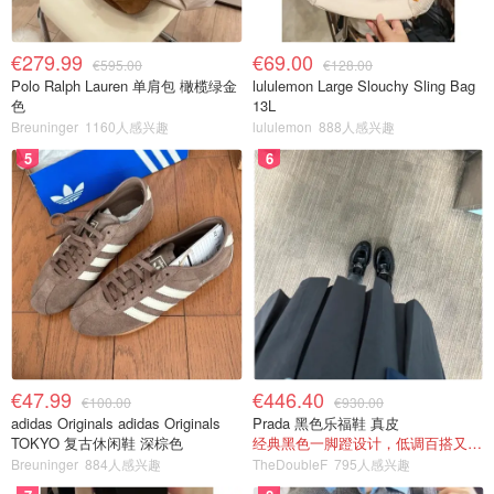
€279.99
€69.00
€595.00
€128.00
Polo Ralph Lauren 单肩包 橄榄绿金
lululemon Large Slouchy Sling Bag
色
13L
Breuninger
1160人感兴趣
lululemon
888人感兴趣
5
6
€47.99
€446.40
€100.00
€930.00
adidas Originals adidas Originals
Prada 黑色乐福鞋 真皮
TOKYO 复古休闲鞋 深棕色
经典黑色一脚蹬设计，低调百搭又高级
Breuninger
884人感兴趣
TheDoubleF
795人感兴趣