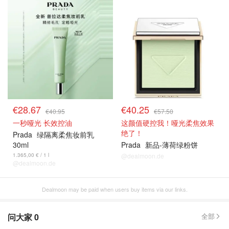
€28.67
€40.25
€40.95
€57.50
一秒哑光 长效控油
这颜值硬控我！哑光柔焦效果
绝了！
Prada
绿隔离柔焦妆前乳
30ml
Prada
新品-薄荷绿粉饼
1.365,00 € / 1 l
@dealmoon.de
@dealmoon.de
Dealmoon may be paid when users buy items via our links.
问大家
0
全部