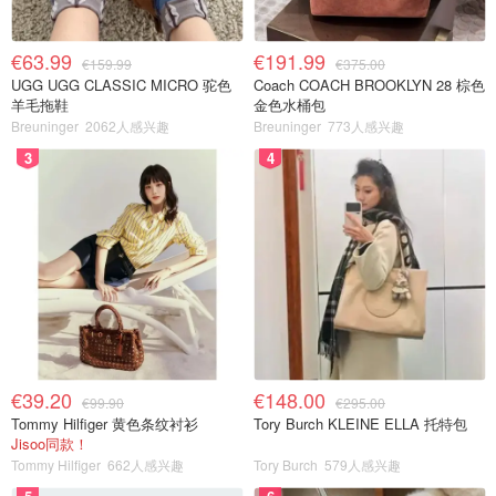
€63.99
€191.99
€159.99
€375.00
UGG UGG CLASSIC MICRO 驼色
Coach COACH BROOKLYN 28 棕色
羊毛拖鞋
金色水桶包
Breuninger
2062人感兴趣
Breuninger
773人感兴趣
3
4
€39.20
€148.00
€99.90
€295.00
Tommy Hilfiger 黄色条纹衬衫
Tory Burch KLEINE ELLA 托特包
Jisoo同款！
Tommy Hilfiger
662人感兴趣
Tory Burch
579人感兴趣