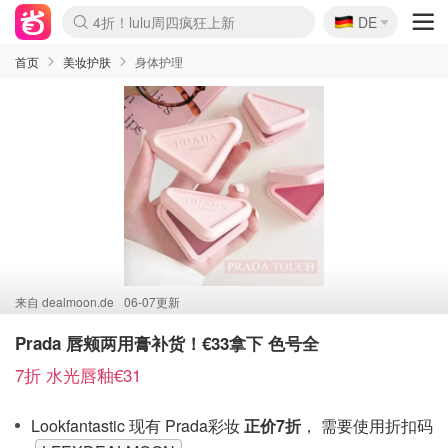
🇩🇪
4折！lulu周四疯狂上新
DE
Boticinal 夏促开抢！
还没结束！&OtherStories大促
Joybuy变相75折 随时失效
速领！Stanley独家85折
疑似霸哥！Camper额外叠85折
Zalando 奥莱闪促！每日更新
Moncler反季囤！5折起+叠9折
Coach Brooklyn仅€192
首页
美妆护肤
身体护理
来自
dealmoon.de
06-07更新
Prada 唇颊两用膏补货！€33拿下 色号全
7折 水光唇釉€31
Lookfantastic 现有 Prada彩妆
正价7折
， 需要使用折扣码