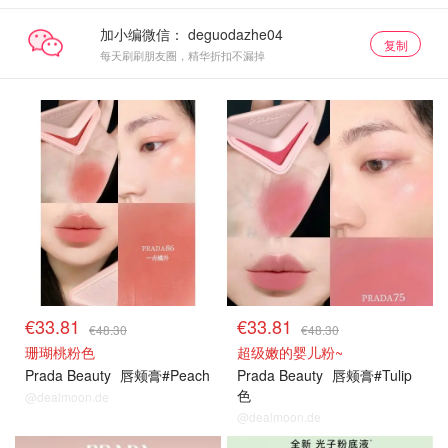
加小编微信：
复制
每天刷刷朋友圈，精华折扣不漏掉
€33.81
€33.81
€48.30
€48.30
珊瑚桃粉色
超级嫩的婴儿粉~
Prada Beauty
唇颊膏#Peach
Prada Beauty
唇颊膏#Tulip
色
@dealmoon.de
@dealmoon.de