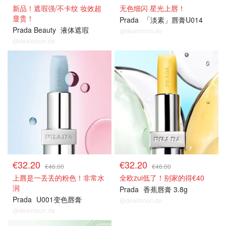
新品！遮瑕强/不卡纹 妆效超
无色细闪 星光上唇！
显贵！
Prada
「淡素」唇膏U014
Prada Beauty
液体遮瑕
@dealmoon.de
@dealmoon.de
€32.20
€32.20
€46.00
€46.00
上唇是一丢丢的粉色！非常水
全欧zui低了！别家的得€40
润
Prada
香蕉唇膏 3.8g
Prada
U001变色唇膏
@dealmoon.de
@dealmoon.de