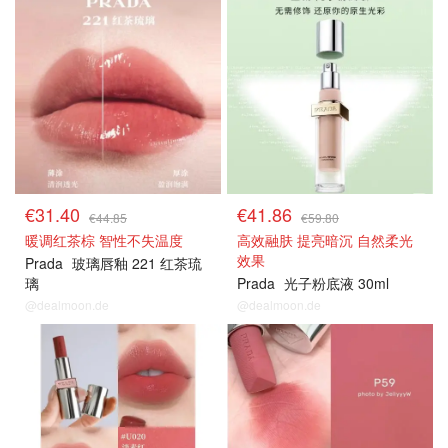
€31.40
€41.86
€44.85
€59.80
暖调红茶棕 智性不失温度
高效融肤 提亮暗沉 自然柔光
效果
Prada
玻璃唇釉 221 红茶琉
璃
Prada
光子粉底液 30ml
@dealmoon.de
@dealmoon.de