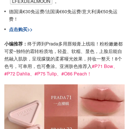
LFEXDEALMOON
。
德国满€30免运费/法国满€60免运费/意大利满€50免运
费！
点击购买>>
小编推荐：
终于蹲到Prada多用唇颊膏上线啦！粉粉嫩嫩都
可爱~独特的霜转粉质地，轻盈、软糯、显色，上脸后能自
然融入肌肤，呈现朦胧的柔雾哑光效果，持妆一整天！8个
色号，可单用，也可叠涂。亚洲肤色推荐入
#P71 Bow、
#P72 Dahlia、#P75 Tulip、#O86 Peach！