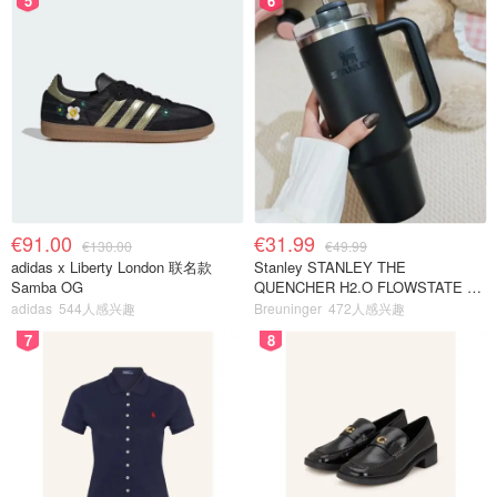
5
6
€91.00
€31.99
€130.00
€49.99
adidas x Liberty London 联名款
Stanley STANLEY THE
Samba OG
QUENCHER H2.O FLOWSTATE 保
温杯 1.18L 黑色
adidas
544人感兴趣
Breuninger
472人感兴趣
7
8