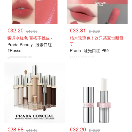
€32.20
€33.81
€46.00
€48.30
暖调水红色 百搭不挑皮~
枯木玫瑰色！这只某宝也断货
了！
Prada Beauty
淡素口红
#Rosso
Prada
哑光口红 P59
@dealmoon.de
@dealmoon.de
€28.98
€32.20
€41.40
€46.00