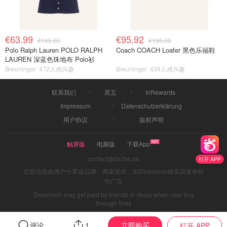
€63.99
€95.92
€145.00
€195.00
Polo Ralph Lauren POLO RALPH
Coach COACH Loafer 黑色乐福鞋
LAUREN 深蓝色珠地布 Polo衫
Breuninger
472人感兴趣
Breuninger
439人感兴趣
联系我们
黑五
InRewards
Impressum
Datenschutzerklärung
用户协议
版权声明
触屏版
电脑版
下载App
contact@dazhe.de
打开 APP
页面信息由用户分享或品牌、商家提供，由Dealmoon核实后发布折
扣广告
Dealmoon may get paid by brands or deals when user buy
through links
立即购买
评论
1
打开 APP