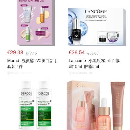
€29.38
€36.54
€47.15
€58.65
Murad
视黄醇+VC美白新手
Lancome
小黑瓶20ml+百肽
套装 4件
霜15ml+眼霜5ml
@dealmoon.de
@dealmoon.de