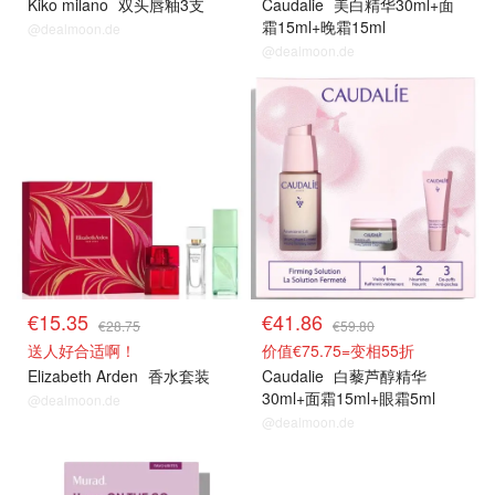
Kiko milano
双头唇釉3支
Caudalie
美白精华30ml+面
霜15ml+晚霜15ml
@dealmoon.de
@dealmoon.de
€15.35
€41.86
€28.75
€59.80
送人好合适啊！
价值€75.75=变相55折
Elizabeth Arden
香水套装
Caudalie
白藜芦醇精华
30ml+面霜15ml+眼霜5ml
@dealmoon.de
@dealmoon.de