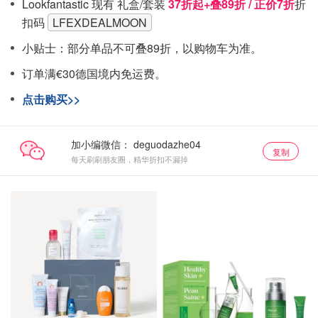
Lookfantastic 现有 礼盒/套装
37折起+叠89折 / 正价7折
折
扣码
LFEXDEALMOON
小贴士：部分单品不可叠89折，以购物车为准。
订单满€30德国境内免运费。
点击购买>>
加小编微信：
复制
每天刷刷朋友圈，精华折扣不漏掉