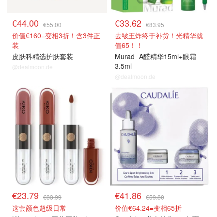
€44.00
€33.62
€55.00
€83.95
价值€160=变相3折！含3件正
去皱王炸终于补货！光精华就
装
值65！！
皮肤科精选护肤套装
Murad
A醛精华15ml+眼霜
3.5ml
@dealmoon.de
@dealmoon.de
€23.79
€41.86
€33.99
€59.80
这套颜色超级日常
价值€64.24=变相65折