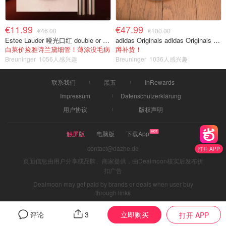
€11.99
€47.99
€46.00
€100.00
Estee Lauder 哑光口红 double or nothing色号
adidas Originals adidas Originals TOKYO 复古休闲鞋 深棕色
白菜价捡雅诗兰黛细管！薄涂没毛病
蹲补货！
Breuninger
1056人感兴趣
Breuninger
1036人感兴趣
联系我们
黑五
InRewards
Impressum
Datenschutzerklärung
用户协议
版权声明
触屏版
电脑版
下载App
contact@dazhe.de
打开 APP
页面信息由用户分享或品牌、商家提供，由Dealmoon核实后发布折
扣广告
Dealmoon may get paid by brands or deals when user buy
through links
立即购买
评论
3
打开 APP