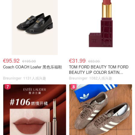
€95.92
€31.99
€195.00
€63.00
Coach COACH Loafer 黑色乐福鞋
TOM FORD BEAUTY TOM FORD
BEAUTY LIP COLOR SATIN
MATTE 裸玫瑰口红
Breuninger
1131人感兴趣
Breuninger
1082人感兴趣
7
8