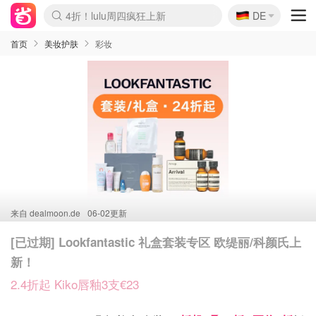
🇩🇪
4折！lulu周四疯狂上新
DE
Boticinal 夏促开抢！
还没结束！&OtherStories大促
Joybuy变相75折 随时失效
速领！Stanley独家85折
疑似霸哥！Camper额外叠85折
Zalando 奥莱闪促！每日更新
Moncler反季囤！5折起+叠9折
Coach Brooklyn仅€192
首页
美妆护肤
彩妆
来自
dealmoon.de
06-02更新
[已过期] Lookfantastic 礼盒套装专区 欧缇丽/科颜氏上
新！
2.4折起 Kiko唇釉3支€23