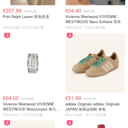
€207.99
€54.40
€375.00
€85.00
Polo Ralph Lauren 驼色夹克
Vivienne Westwood VIVIENNE
WESTWOOD Nano Solitaire 耳环
Breuninger
2023人感兴趣
Rboutique
1739人感兴趣
3
4
€64.00
€51.99
€100.00
€130.00
Vivienne Westwood VIVIENNE
adidas Originals adidas Originals
WESTWOOD Westminster 单只耳
JAPAN 休闲运动鞋 米色
环
Rboutique
1373人感兴趣
Breuninger
1214人感兴趣
5
6