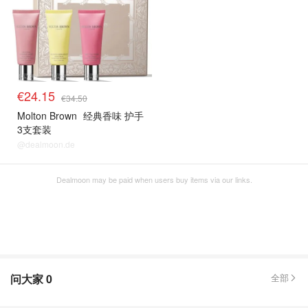
€24.15
€34.50
Molton Brown
经典香味 护手
3支套装
@dealmoon.de
Dealmoon may be paid when users buy items via our links.
问大家
0
全部