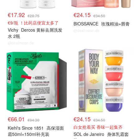
€17.92
€24.15
€28.75
€34.50
€9/瓶 ！比药店便宜太多了
BIOSSANCE
玫瑰精油+唇膏
Vichy
Dercos 黄标去屑洗发
@dealmoon.de
水 2瓶
@dealmoon.de
€66.01
€24.15
€94.30
€34.50
白女抢着买 香味一起集齐
Kiehl's Since 1851
高保湿面
霜50ml+150ml补充装
SOL de Janeiro
身体乳霜套