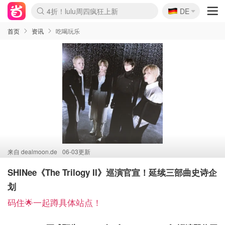
🇩🇪
4折！lulu周四疯狂上新
DE
Boticinal 夏促开抢！
还没结束！&OtherStories大促
Joybuy变相75折 随时失效
速领！Stanley独家85折
疑似霸哥！Camper额外叠85折
Zalando 奥莱闪促！每日更新
Moncler反季囤！5折起+叠9折
Coach Brooklyn仅€192
首页
资讯
吃喝玩乐
来自
dealmoon.de
06-03更新
SHINee《The Trilogy II》巡演官宣！延续三部曲史诗企
划
码住🌟一起蹲具体站点！