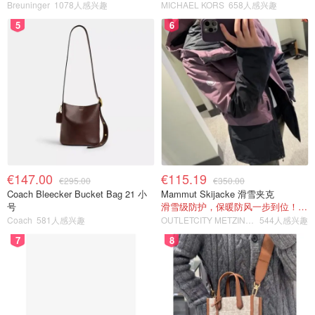
Breuninger
1078人感兴趣
MICHAEL KORS
658人感兴趣
5
6
€147.00
€115.19
€295.00
€350.00
Coach Bleecker Bucket Bag 21 小
Mammut Skijacke 滑雪夹克
号
滑雪级防护，保暖防风一步到位！仅剩s！
Coach
581人感兴趣
OUTLETCITY METZINGEN
544人感兴趣
7
8