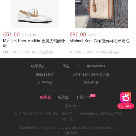
€51.00
€80.00
€150.00
€250.00
Michael Kors Matilda 金属皮玛丽珍
Michael Kors Gigi 迷你标志单肩包
鞋
MICHAEL KORS
438人感兴趣
MICHAEL KORS
436人感兴趣
联系我们
黑五
InRewards
Impressum
Datenschutzerklärung
用户协议
版权声明
触屏版
电脑版
下载App
contact@dazhe.de
打开 APP
页面信息由用户分享或品牌、商家提供，由Dealmoon核实后发布折
扣广告
Dealmoon may get paid by brands or deals when user buy
through links