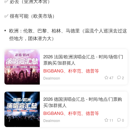
✅ 必去（亚洲大本营）
✅ 很有可能（欧美市场）
欧洲：伦敦、巴黎、柏林、马德里（温流个人巡演去过这
些地方，团体潜力大）
2026 法国/欧洲演唱会汇总 - 时间/场馆/门
票购买/加群摇人
BIGBANG、朴宰范、德普等
47
2
Dealmoon
2026 德国演唱会汇总 - 时间/地点/门票购
买/加群摇人
BIGBANG、朴宰范、德普等
11
0
Dealmoon