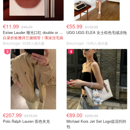
€11.99
€55.99
€46.00
€139.99
Estee Lauder 哑光口红 double or nothing色号
UGG UGG ELEA 女士棕色毛绒凉拖
白菜价捡雅诗兰黛细管！薄涂没毛病
Breuninger
2038人感兴趣
Breuninger
1096人感兴趣
3
4
€207.99
€89.00
€375.00
€295.00
Polo Ralph Lauren 驼色夹克
Michael Kors Jet Set Logo提花托特
包