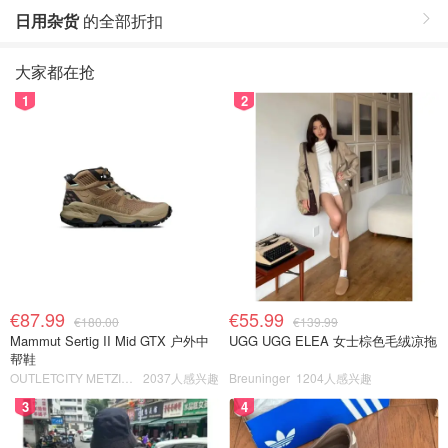
日用杂货
的全部折扣
大家都在抢
1
2
€87.99
€55.99
€180.00
€139.99
Mammut Sertig II Mid GTX 户外中
UGG UGG ELEA 女士棕色毛绒凉拖
帮鞋
OUTLETCITY METZINGEN
2037人感兴趣
Breuninger
1204人感兴趣
3
4