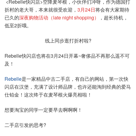
<Rebelle快闪店>空降麦琴根，小伙伴们冲呀，作为德国打
折村的老大哥，本来就很受欢迎，
3月24日
将会有大家期待
已久的
深夜购物活动（late night shopping）
，超长待机，
低至2折哦。
线上同步逛打折村啦?
Rebelle快闪店也将在3月24日开幕~奢侈品不再那么遥不可
及！
Rebelle
是一家精品中古二手店，有自己的网站，第一次快
闪店在汉堡，充满了设计师品牌，也许还能淘到经典的爱马
仕铂金！这次终于在麦琴根火爆亮相啦！
想要淘宝的同学一定要早去啊啊啊！
二手店引发的思考?