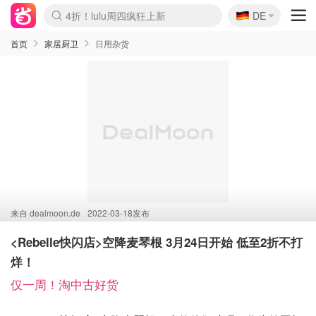
🇩🇪
4折！lulu周四疯狂上新
DE
Boticinal 夏促开抢！
还没结束！&OtherStories大促
Joybuy变相75折 随时失效
速领！Stanley独家85折
疑似霸哥！Camper额外叠85折
Zalando 奥莱闪促！每日更新
Moncler反季囤！5折起+叠9折
Coach Brooklyn仅€192
首页
家居厨卫
日用杂货
来自
dealmoon.de
2022-03-18发布
<Rebelle快闪店>空降麦琴根 3月24日开始 低至2折不打
烊！
仅一周！淘中古好货