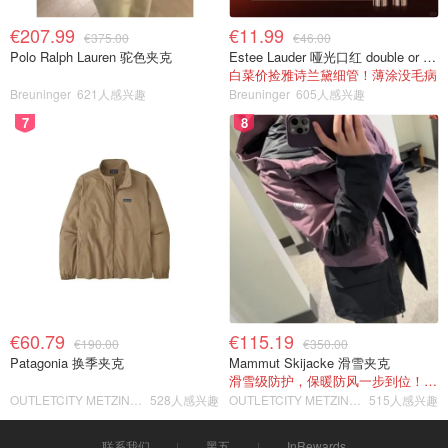
€207.99
€11.99
€375.00
€46.00
Polo Ralph Lauren 驼色夹克
Estee Lauder 哑光口红 double or nothing色号
白菜价捡雅诗兰黛细管！薄涂没毛病
Breuninger
621人感兴趣
Breuninger
605人感兴趣
7
8
€60.79
€115.19
€190.00
€350.00
Patagonia 换季夹克
Mammut Skijacke 滑雪夹克
滑雪级防护，保暖防风一步到位！仅剩s！
OUTLETCITY METZINGEN
528人感兴趣
OUTLETCITY METZINGEN
515人感兴趣
联系我们
黑五
InRewards