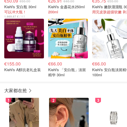
€50.09
€26.91
€35.75
€66.00
€46.00
€55.00
Kiehl's 安白瓶 30ml
Kiehl's 金盏花水250ml
Kiehl's 嫩肤溜溜瓶 3
可以冲大瓶！
200ml
用完
1.669,67 € / 1 l
€155.00
€66.00
€66.00
Kiehl's A醇抗老礼盒装
Kiehl's 「安白瓶」淡斑
Kiehl's 安白瓶淡斑
精华 30ml
100ml
大家都在抢
1
2
3