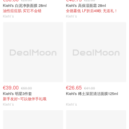
Kiehl's 白泥净肤面膜 28ml
Kiehl's 高保湿面霜 28ml
油性痘痘肌 买它不会错
全德蕞低 LF折后49欧 无送礼！
Kiehl´s
Kiehl´s
€39.00
€26.65
€60.00
€41.00
Kiehl's 明星3件套
Kiehl's 稀土深层清洁面膜125ml
新手友好~可以做伴手礼哦
Kiehl´s
Kiehl´s