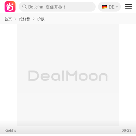
🇩🇪
Boticinal 夏促开抢！
DE
4折！lulu周四疯狂上新
还没结束！&OtherStories大促
Joybuy变相75折 随时失效
速领！Stanley独家85折
疑似霸哥！Camper额外叠85折
Zalando 奥莱闪促！每日更新
Moncler反季囤！5折起+叠9折
Coach Brooklyn仅€192
首页
抢好货
护肤
Kiehl´s
06-23