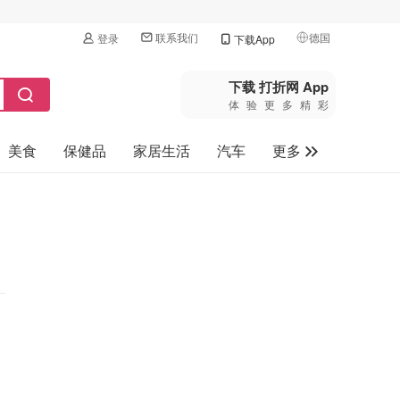
联系我们
德国
登录
下载App
🇺🇸
美国
下载 打折网 App
体验更多精彩
🇨🇳
中国
美食
保健品
家居生活
汽车
更多
🇨🇦
加拿大
🇬🇧
家电数码
英国
母婴玩具
🇩🇪
德国
旅游
🇫🇷
法国
🇮🇹
意大利
🇦🇺
澳洲
🇳🇿
新西兰