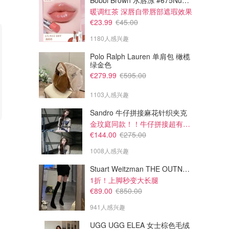
Bobbi Brown 水唇冻 #675Nude Buff
暖调红茶 深唇自带唇部遮瑕效果
€23.99
€45.00
1180人感兴趣
Polo Ralph Lauren 单肩包 橄榄
绿金色
€279.99
€595.00
1103人感兴趣
Sandro 牛仔拼接麻花针织夹克
金玟庭同款！！牛仔拼接超有层次感
€92.30
€46.80
€142.00
€72.00
€144.00
€275.00
Kiehl's 「安白瓶」淡斑精华
Kiehl's 水润保湿精华乳 50ml
100ml
1008人感兴趣
Kiehl´s
Kiehl´s
Stuart Weitzman THE OUTNET Jocey 弹力绒面过膝靴
1折！上脚秒变大长腿
€89.00
€850.00
941人感兴趣
UGG UGG ELEA 女士棕色毛绒