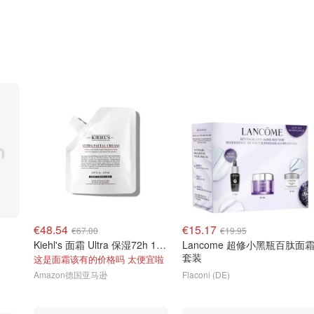
€48.54
€15.17
€67.00
€19.95
Kiehl's 面霜 Ultra 保湿72h 1升装
Lancome 超修小黑瓶百肽面
套装
这是面霜该有的价格吗 太便宜啦
Amazon德国亚马逊
Flaconi (DE)