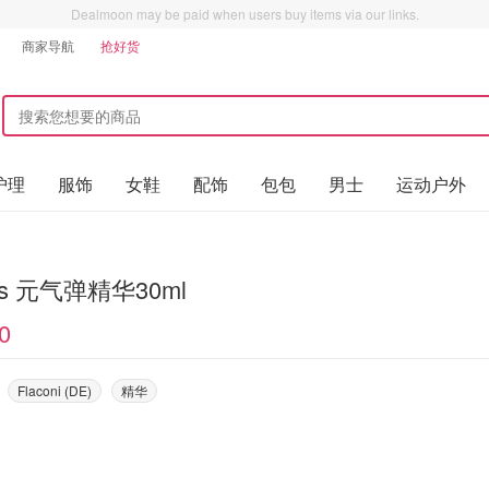
Dealmoon may be paid when users buy items via our links.
商家导航
抢好货
护理
服饰
女鞋
配饰
包包
男士
运动户外
l's 元气弹精华30ml
0
Flaconi (DE)
精华