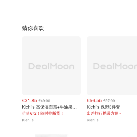
猜你喜欢
€31.85
€56.55
€49.00
€87.00
Kiehl's 高保湿面霜+牛油果眼霜
Kiehl's 保湿3件套
价值€72！随时抢断货！
出差旅行携带方便~
Kiehl´s
Kiehl´s