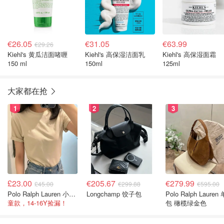
€26.05
€31.05
€63.99
€29.26
Kiehl's 黄瓜洁面啫喱
Kiehl's 高保湿洁面乳
Kiehl's 高保湿面霜
150 ml
150ml
125ml
大家都在抢
1
2
3
£23.00
€205.67
€279.99
£45.00
€299.88
€595.00
Polo Ralph Lauren 小马T恤
Longchamp 饺子包
Polo Ralph Lauren
童款，14-16Y捡漏！
包 橄榄绿金色