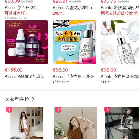
€50.09
€26.91
€35.75
€66.00
€46.00
€55.00
Kiehl's 安白瓶 30ml
Kiehl's 金盏花水250ml
Kiehl's 嫩肤溜溜瓶 3
可以冲大瓶！
200ml
用完
1.669,67 € / 1 l
€155.00
€66.00
€66.00
Kiehl's A醇抗老礼盒装
Kiehl's 「安白瓶」淡斑
Kiehl's 安白瓶淡斑
精华 30ml
100ml
大家都在抢
1
2
3