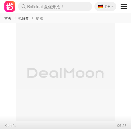
🇩🇪
4折！lulu周四疯狂上新
DE
Boticinal 夏促开抢！
还没结束！&OtherStories大促
Joybuy变相75折 随时失效
速领！Stanley独家85折
疑似霸哥！Camper额外叠85折
Zalando 奥莱闪促！每日更新
Moncler反季囤！5折起+叠9折
Coach Brooklyn仅€192
首页
抢好货
护肤
Kiehl´s
06-23