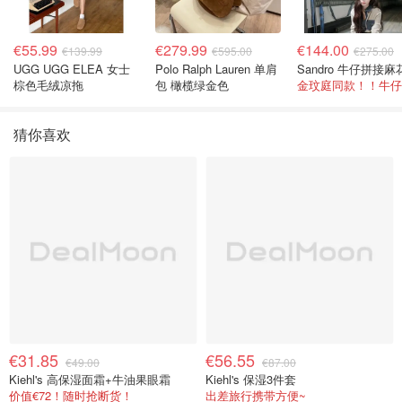
€55.99
€279.99
€144.00
€139.99
€595.00
€275.00
UGG UGG ELEA 女士
Polo Ralph Lauren 单肩
棕色毛绒凉拖
包 橄榄绿金色
猜你喜欢
€31.85
€56.55
€49.00
€87.00
Kiehl's 高保湿面霜+牛油果眼霜
Kiehl's 保湿3件套
价值€72！随时抢断货！
出差旅行携带方便~