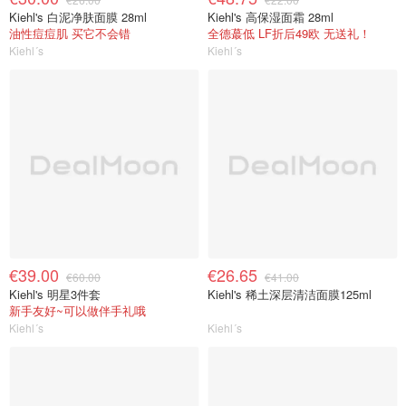
Kiehl's 白泥净肤面膜 28ml
Kiehl's 高保湿面霜 28ml
油性痘痘肌 买它不会错
全德蕞低 LF折后49欧 无送礼！
Kiehl´s
Kiehl´s
€39.00
€26.65
€60.00
€41.00
Kiehl's 明星3件套
Kiehl's 稀土深层清洁面膜125ml
新手友好~可以做伴手礼哦
Kiehl´s
Kiehl´s