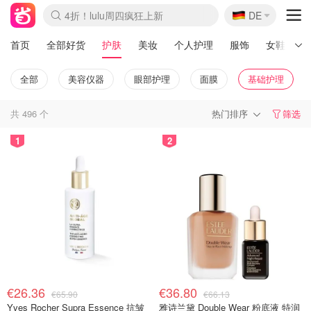
🇩🇪
4折！lulu周四疯狂上新
DE
Boticinal 夏促开抢！
还没结束！&OtherStories大促
Joybuy变相75折 随时失效
速领！Stanley独家85折
疑似霸哥！Camper额外叠85折
Zalando 奥莱闪促！每日更新
Moncler反季囤！5折起+叠9折
Coach Brooklyn仅€192
首页
全部好货
护肤
美妆
个人护理
服饰
女鞋
全部
美容仪器
眼部护理
面膜
基础护理
共
496
个
热门排序
筛选
1
2
€26.36
€36.80
€65.90
€66.13
Yves Rocher Supra Essence 抗皱
雅诗兰黛 Double Wear 粉底液 特润