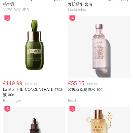
精华露
修护精华 套装
YVES ROCHER
Lookfantastic
3
4
€119.99
€55.25
€210.00
€65.00
La Mer THE CONCENTRATE 精华
玫瑰双萃精华水 100ml
液 30ml
Breuninger
Fresh
5
6