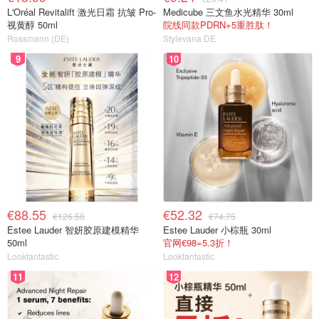
L'Oréal Revitalift 激光日霜 抗皱 Pro-
Medicube 三文鱼水光精华 30ml
视黄醇 50ml
院线同款PDRN+5重胜肽！
Rossmann (DE)
Stylevana DE
9
10
€88.55
€52.32
€126.50
€74.75
Estee Lauder 智妍胶原建模精华
Estee Lauder 小棕瓶 30ml
50ml
官网€98=5.3折！
Lookfantastic
Lookfantastic
11
12