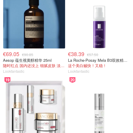
€69.05
€38.39
€90.85
€57.50
Aesop 蕴生视黄醇精华 25ml
La Roche-Posay Mela B3双效精华 40ml
随时红点 国内还没上 细腻皮肤 淡纹抗皱！
这个美白贼快！又稳！
Lookfantastic
Lookfantastic
19
20