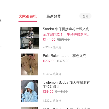
大家都在抢
最新好货
全部
享
Sandro 牛仔拼接麻花针织夹克
金玟庭同款！！牛仔拼接超有层次感
€144.00
€275.00
2026人感兴趣
Polo Ralph Lauren 驼色夹克
€207.99
€375.00
1242人感兴趣
lululemon Scuba 加大连帽卫衣
半拉链设计
€69.00
€118.00
1232人感兴趣