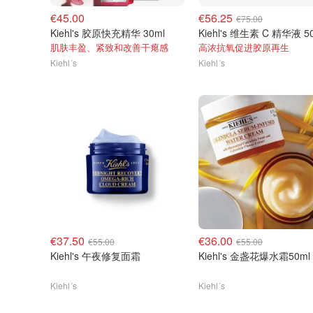
€45.00
€56.25
€75.00
Kiehl's 胶原快充精华 30ml
Kiehl's 维生素 C 精华液 5
肌肤丰盈、紧致和改善干瘪感
高浓抗氧促进胶原再生
Kiehl´s
Kiehl´s
€37.50
€36.00
€55.00
€55.00
Kiehl's 午夜修复面霜
Kiehl's 金盏花爆水霜50ml
Kiehl´s
Kiehl´s