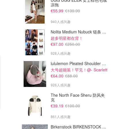
UGG UGG ELEA 女士棕色毛绒
凉拖
€55.99
€139.99
940人感兴趣
Nolita Medium Nubuck 链条 pochette
超多明星都在背！
€97.00
€250.00
928人感兴趣
lululemon Pleated Shoulder Bag 10L 单肩包
大号超能装！罕见！@- Scarlett
€64.00
€88.00
926人感兴趣
The North Face Sheru 防风夹
克
€39.19
€100.00
€92.95
€32.50
€143.00
€50.00
861人感兴趣
Kiehl's Anti-Aging 抗衰老护肤
Kiehl's 高保湿 洁面乳75ml+面
套装
霜50ml
Birkenstock BIRKENSTOCK Solana 麂皮皮革凉拖