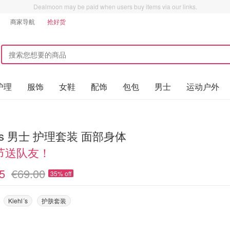
Dealmoon may be paid when users buy items via our links.
商家导航
抢好货
护理
服饰
女鞋
配饰
包包
男士
运动户外
hl's 男士 护理套装 面部身体
节送队友！
5
€69.00
35% off
Kiehl´s
护肤套装