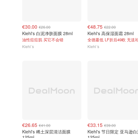
€30.00
€48.75
€26.00
€22.00
Kiehl's 白泥净肤面膜 28ml
Kiehl's 高保湿面霜 28ml
油性痘痘肌 买它不会错
全德蕞低 LF折后49欧 无送
Kiehl´s
Kiehl´s
€26.65
€33.15
€41.00
€39.00
Kiehl's 稀土深层清洁面膜
Kiehl's 节日限定 亚马逊
125ml
125ml