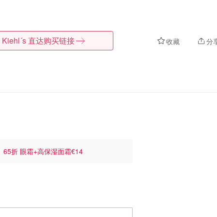
Kiehl´s
直达购买链接
收藏
分
解
65折 眼霜+高保湿面霜€14