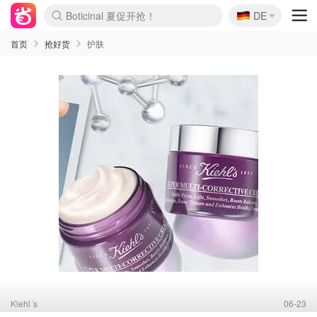
🇩🇪
Boticinal 夏促开抢！
DE
4折！lulu周四疯狂上新
还没结束！&OtherStories大促
Joybuy变相75折 随时失效
速领！Stanley独家85折
疑似霸哥！Camper额外叠85折
Zalando 奥莱闪促！每日更新
Moncler反季囤！5折起+叠9折
Coach Brooklyn仅€192
首页
抢好货
护肤
Kiehl´s
06-23