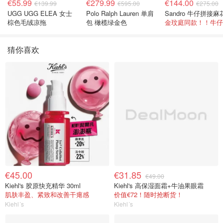
€55.99
€279.99
€144.00
€139.99
€595.00
€275.00
UGG UGG ELEA 女士
Polo Ralph Lauren 单肩
棕色毛绒凉拖
包 橄榄绿金色
猜你喜欢
€45.00
€31.85
€49.00
Kiehl's 胶原快充精华 30ml
Kiehl's 高保湿面霜+牛油果眼霜
肌肤丰盈、紧致和改善干瘪感
价值€72！随时抢断货！
Kiehl´s
Kiehl´s