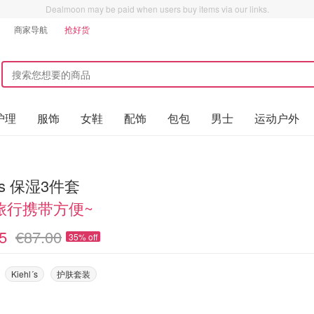
Dealmoon may be paid when users buy items via our links.
商家导航
抢好货
护理
服饰
女鞋
配饰
包包
男士
运动户外
l's 保湿3件套
旅行携带方便~
5
€87.00
35% off
Kiehl´s
护肤套装