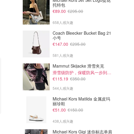
Michael Kors Jet Set Logo提花
托特包
€89.00
€295.00
658人感兴趣
Coach Bleecker Bucket Bag 21
小号
€147.00
€295.00
581人感兴趣
Mammut Skijacke 滑雪夹克
滑雪级防护，保暖防风一步到位！仅剩s！
€115.19
€350.00
544人感兴趣
Michael Kors Matilda 金属皮玛
丽珍鞋
€51.00
€150.00
€57.85
€64.35
€89.00
€99.00
438人感兴趣
Kiehl's 夜间修复5件套
Kiehl's 全新日夜美白套组
Michael Kors Gigi 迷你标志单肩
总价€130