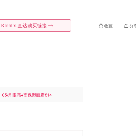
Kiehl´s
直达购买链接
收藏
分
解
65折 眼霜+高保湿面霜€14