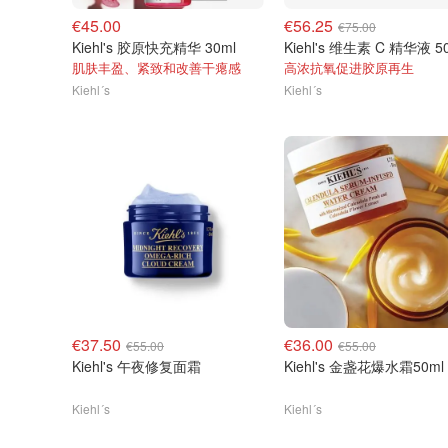
€45.00
€56.25
€75.00
Kiehl's 胶原快充精华 30ml
Kiehl's 维生素 C 精华液 5
肌肤丰盈、紧致和改善干瘪感
高浓抗氧促进胶原再生
Kiehl´s
Kiehl´s
€37.50
€36.00
€55.00
€55.00
Kiehl's 午夜修复面霜
Kiehl's 金盏花爆水霜50ml
Kiehl´s
Kiehl´s