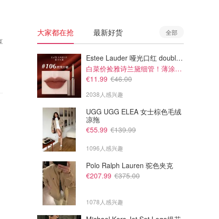
大家都在抢
最新好货
全部
享
Estee Lauder 哑光口红 double or nothing色号
白菜价捡雅诗兰黛细管！薄涂没毛病
€11.99
€46.00
2038人感兴趣
UGG UGG ELEA 女士棕色毛绒
凉拖
€55.99
€139.99
1096人感兴趣
Polo Ralph Lauren 驼色夹克
€207.99
€375.00
1078人感兴趣