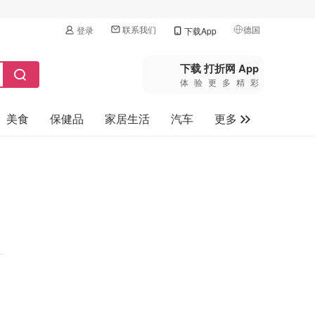
联系我们
德国
登录
下载App
🇺🇸
美国
下载 打折网 App
体验更多精彩
🇨🇳
中国
美食
保健品
家居生活
汽车
更多
🇨🇦
加拿大
🇬🇧
家电数码
英国
母婴玩具
🇩🇪
德国
旅游
🇫🇷
法国
🇮🇹
意大利
🇦🇺
澳洲
🇳🇿
新西兰