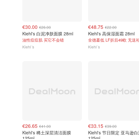
€30.00
€48.75
€26.00
€22.00
Kiehl's 白泥净肤面膜 28ml
Kiehl's 高保湿面霜 28ml
油性痘痘肌 买它不会错
全德蕞低 LF折后49欧 无送
Kiehl´s
Kiehl´s
€26.65
€33.15
€41.00
€39.00
Kiehl's 稀土深层清洁面膜
Kiehl's 节日限定 亚马逊
125ml
125ml