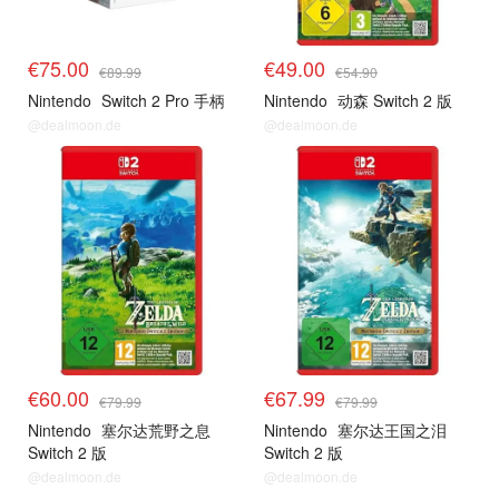
€75.00
€49.00
€89.99
€54.90
Nintendo
Switch 2 Pro 手柄
Nintendo
动森 Switch 2 版
@dealmoon.de
@dealmoon.de
€60.00
€67.99
€79.99
€79.99
Nintendo
塞尔达荒野之息
Nintendo
塞尔达王国之泪
Switch 2 版
Switch 2 版
@dealmoon.de
@dealmoon.de