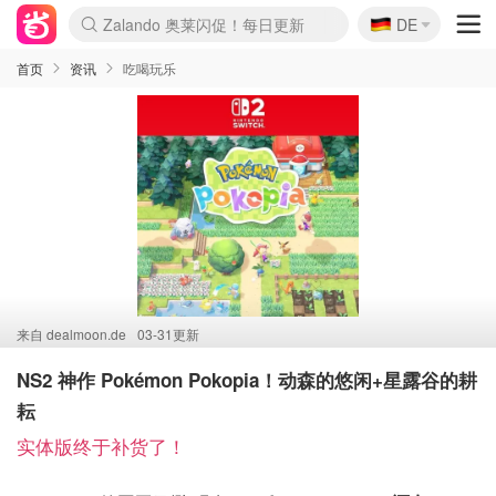
🇩🇪
Zalando 奥莱闪促！每日更新
DE
Boticinal 夏促开抢！
4折！lulu周四疯狂上新
还没结束！&OtherStories大促
Joybuy变相75折 随时失效
速领！Stanley独家85折
疑似霸哥！Camper额外叠85折
Moncler反季囤！5折起+叠9折
Coach Brooklyn仅€192
首页
资讯
吃喝玩乐
来自
dealmoon.de
03-31更新
NS2 神作 Pokémon Pokopia！动森的悠闲+星露谷的耕
耘
实体版终于补货了！