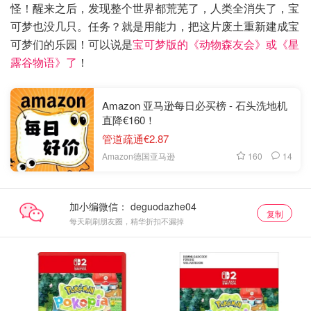
怪！醒来之后，发现整个世界都荒芜了，人类全消失了，宝
可梦也没几只。任务？就是用能力，把这片废土重新建成宝
可梦们的乐园！可以说是
宝可梦版的《动物森友会》或《星
露谷物语》了
！
Amazon 亚马逊每日必买榜 - 石头洗地机
直降€160！
管道疏通€2.87
160
14
Amazon德国亚马逊
加小编微信：
复制
每天刷刷朋友圈，精华折扣不漏掉