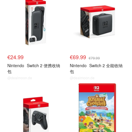
€24.99
€69.99
€79.99
Nintendo
Switch 2 便携收纳
Nintendo
Switch 2 全能收纳
包
包
@dealmoon.de
@dealmoon.de