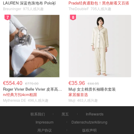
LAUREN 深蓝色珠地布 Polo衫
Prada经典通勤包！黑色耐看又百搭
Breuninger
975人感兴趣
TheDoubleF
705人感兴趣
7
8
€554.40
€35.96
€770.00
€44.95
Roger Vivier Belle Vivier 皮革高跟鞋
Muji 女士棉质长袖睡衣套装
rv经典方扣4cm粗跟
家居服首选
Mytheresa DE
496人感兴趣
Muji
463人感兴趣
联系我们
黑五
InRewards
Impressum
Datenschutzerklärung
用户协议
版权声明