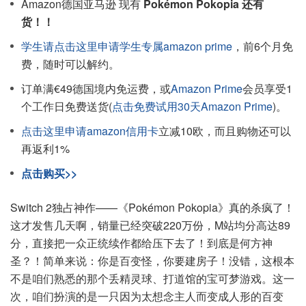
Amazon德国亚马逊 现有
Pokémon Pokopia 还有
货！！
学生请点击这里申请学生专属amazon prime
，前6个月免
费，随时可以解约。
订单满€49德国境内免运费，或
Amazon Prime
会员享受1
个工作日免费送货(
点击免费试用30天Amazon Prime
)。
点击这里申请amazon信用卡
立减10欧，而且购物还可以
再返利1%
点击购买>>
Switch 2独占神作——《Pokémon Pokopia》真的杀疯了！
这才发售几天啊，销量已经突破220万份，M站均分高达89
分，直接把一众正统续作都给压下去了！到底是何方神
圣？！简单来说：你是百变怪，你要建房子！没错，这根本
不是咱们熟悉的那个丢精灵球、打道馆的宝可梦游戏。这一
次，咱们扮演的是一只因为太想念主人而变成人形的百变