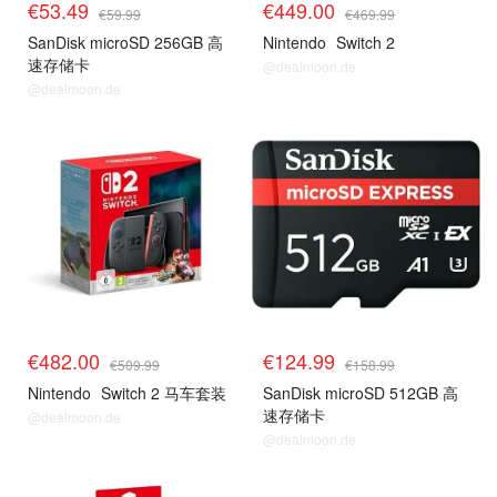
€53.49
€449.00
€59.99
€469.99
SanDisk microSD 256GB 高
Nintendo
Switch 2
速存储卡
@dealmoon.de
@dealmoon.de
€482.00
€124.99
€509.99
€158.99
Nintendo
Switch 2 马车套装
SanDisk microSD 512GB 高
速存储卡
@dealmoon.de
@dealmoon.de