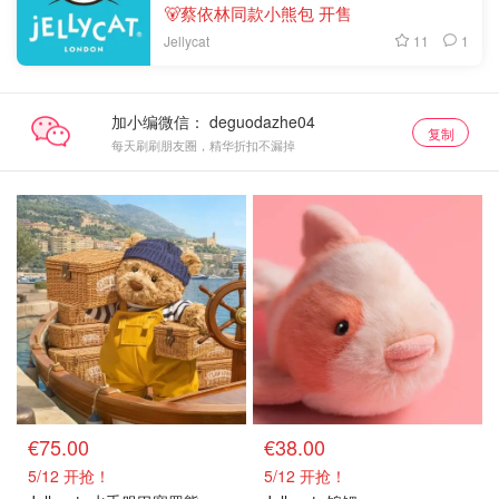
🐻蔡依林同款小熊包 开售
11
1
Jellycat
加小编微信：
复制
每天刷刷朋友圈，精华折扣不漏掉
新品上架
新品上架
€75.00
€38.00
5/12 开抢！
5/12 开抢！