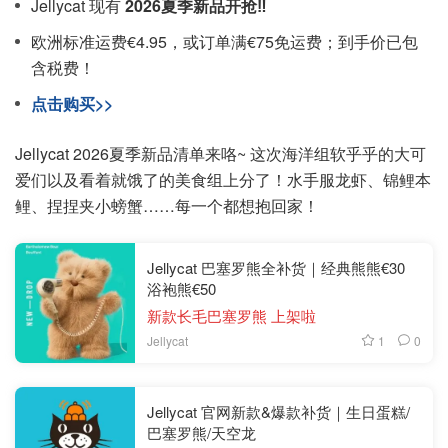
Jellycat 现有
2026夏季新品开抢‼️
欧洲标准运费€4.95，或订单满€75免运费；到手价已包
含税费！
点击购买>>
Jellycat 2026夏季新品清单来咯~ 这次海洋组软乎乎的大可
爱们以及看着就饿了的美食组上分了！水手服龙虾、锦鲤本
鲤、捏捏夹小螃蟹……每一个都想抱回家！
Jellycat 巴塞罗熊全补货｜经典熊熊€30
浴袍熊€50
新款长毛巴塞罗熊 上架啦
1
0
Jellycat
Jellycat 官网新款&爆款补货｜生日蛋糕/
巴塞罗熊/天空龙