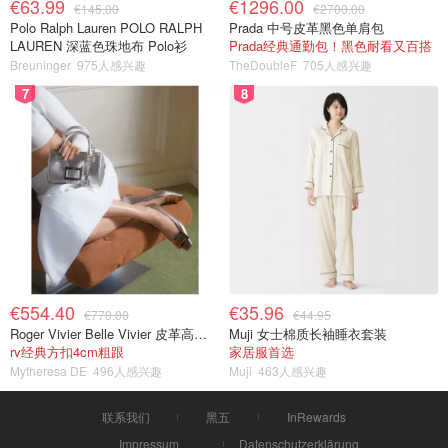
€63.99
€1296.00
€145.00
€2700.00
Polo Ralph Lauren POLO RALPH
Prada 中号皮革黑色单肩包
LAUREN 深蓝色珠地布 Polo衫
Prada经典通勤包！黑色耐看又百搭
Breuninger
975人感兴趣
TheDoubleF
705人感兴趣
7
8
€554.40
€35.96
€770.00
€44.95
Roger Vivier Belle Vivier 皮革高跟鞋
Muji 女士棉质长袖睡衣套装
rv经典方扣4cm粗跟
家居服首选
Mytheresa DE
496人感兴趣
Muji
463人感兴趣
联系我们
黑五
InRewards
Impressum
Datenschutzerklärung