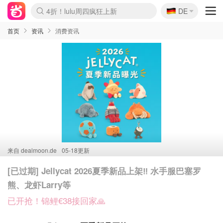
🇩🇪
4折！lulu周四疯狂上新
DE
Boticinal 夏促开抢！
还没结束！&OtherStories大促
Joybuy变相75折 随时失效
速领！Stanley独家85折
疑似霸哥！Camper额外叠85折
Zalando 奥莱闪促！每日更新
Moncler反季囤！5折起+叠9折
Coach Brooklyn仅€192
首页
资讯
消费资讯
来自
dealmoon.de
05-18更新
[已过期] Jellycat 2026夏季新品上架‼️ 水手服巴塞罗
熊、龙虾Larry等
已开抢！锦鲤€38接回家🙏