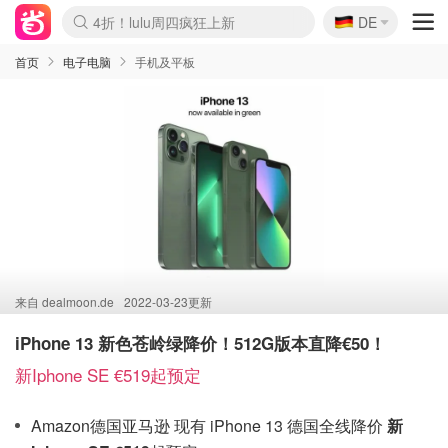
🇩🇪
4折！lulu周四疯狂上新
DE
Boticinal 夏促开抢！
还没结束！&OtherStories大促
Joybuy变相75折 随时失效
速领！Stanley独家85折
疑似霸哥！Camper额外叠85折
Zalando 奥莱闪促！每日更新
Moncler反季囤！5折起+叠9折
Coach Brooklyn仅€192
首页
电子电脑
手机及平板
来自
dealmoon.de
2022-03-23更新
iPhone 13 新色苍岭绿降价！512G版本直降€50！
新Iphone SE €519起预定
Amazon德国亚马逊 现有 iPhone 13 德国全线降价
新