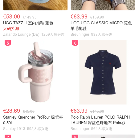
€53.00
€63.99
€149.95
€159.99
UGG TAZZ II 室内拖鞋 蓝色
UGG UGG CLASSIC MICRO 驼色
大码捡漏
羊毛拖鞋
Zalando Lounge (DE)
1259人感兴趣
Breuninger
938人感兴趣
5
6
€28.69
€63.99
€45.00
€145.00
Stanley Quencher ProTour 吸管杯
Polo Ralph Lauren POLO RALPH
0.59L
LAUREN 深蓝色珠地布 Polo衫
Stanley 1913
592人感兴趣
Breuninger
564人感兴趣
7
8