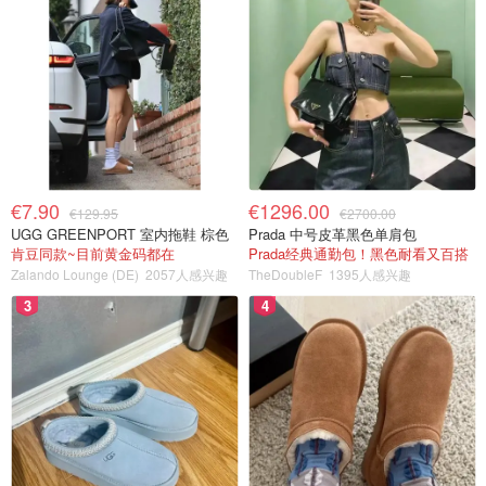
€7.90
€1296.00
€129.95
€2700.00
UGG GREENPORT 室内拖鞋 棕色
Prada 中号皮革黑色单肩包
肯豆同款~目前黄金码都在
Prada经典通勤包！黑色耐看又百搭
Zalando Lounge (DE)
2057人感兴趣
TheDoubleF
1395人感兴趣
3
4