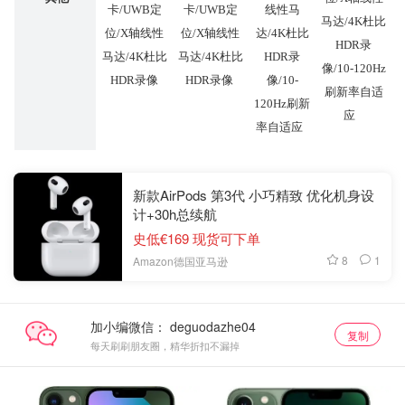
卡/UWB定
卡/UWB定
线性马
马达/4K杜比
位/X轴线性
位/X轴线性
达/4K杜比
HDR录
马达/4K杜比
马达/4K杜比
HDR录
像/10-120Hz
HDR录像
HDR录像
像/10-
刷新率自适
120Hz刷新
应
率自适应
新款AirPods 第3代 小巧精致 优化机身设
计+30h总续航
史低€169 现货可下单
8
1
Amazon德国亚马逊
加小编微信：
复制
每天刷刷朋友圈，精华折扣不漏掉