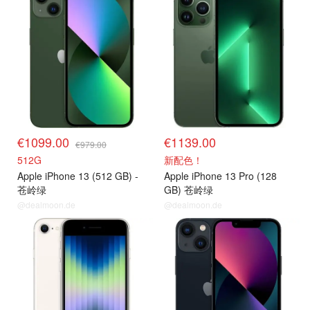
€1099.00
€1139.00
€979.00
512G
新配色！
Apple iPhone 13 (512 GB) -
Apple iPhone 13 Pro (128
苍岭绿
GB) 苍岭绿
@dealmoon.de
@dealmoon.de