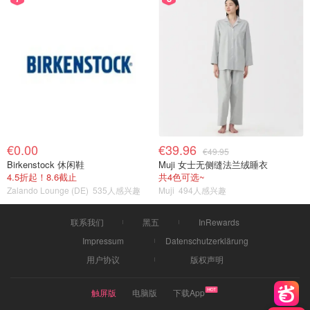
€0.00
€39.96
€49.95
Birkenstock 休闲鞋
Muji 女士无侧缝法兰绒睡衣
4.5折起！8.6截止
共4色可选~
Zalando Lounge (DE)
535人感兴趣
Muji
494人感兴趣
联系我们
黑五
InRewards
Impressum
Datenschutzerklärung
用户协议
版权声明
触屏版
电脑版
下载App