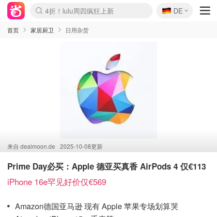
🇩🇪
4折！lulu周四疯狂上新
DE
Boticinal 夏促开抢！
还没结束！&OtherStories大促
Joybuy变相75折 随时失效
速领！Stanley独家85折
疑似霸哥！Camper额外叠85折
Zalando 奥莱闪促！每日更新
Moncler反季囤！5折起+叠9折
Coach Brooklyn仅€192
首页
家居厨卫
日用杂货
来自
dealmoon.de
2025-10-08更新
Prime Day必买：Apple 德亚买真香 AirPods 4 ​​​​仅€113
iPhone 16e罕见好价仅€569
Amazon德国亚马逊 现有 Apple 苹果专场划算哭