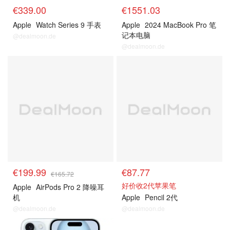
€339.00
€1551.03
Apple
Watch Series 9 手表
Apple
2024 MacBook Pro 笔
记本电脑
@dealmoon.de
@dealmoon.de
€199.99
€87.77
€165.72
好价收2代苹果笔
Apple
AirPods Pro 2 降噪耳
机
Apple
Pencil 2代
@dealmoon.de
@dealmoon.de