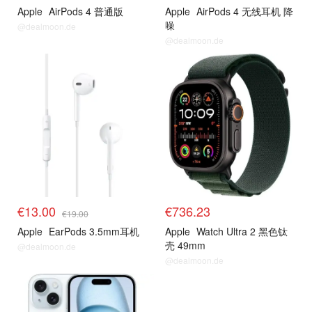
Apple
AirPods 4 ​​​​普通版
Apple
AirPods 4 无线耳机 降
噪
@dealmoon.de
@dealmoon.de
€13.00
€736.23
€19.00
Apple
EarPods 3.5mm耳机
Apple
Watch Ultra 2 黑色钛
壳 49mm
@dealmoon.de
@dealmoon.de