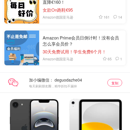
直降€160！
女款On跑鞋€95
161
14
Amazon德国亚马逊
Amazon Prime会员日倒计时！没有会员
怎么享会员价？
30天免费试用！学生免费6个月！
65
1
Amazon德国亚马逊
加小编微信：
复制
每天刷刷朋友圈，精华折扣不漏掉