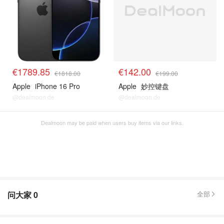
€1789.85
€142.00
€1818.00
€199.00
Apple
iPhone 16 Pro
Apple
妙控键盘
@dealmoon.de
@dealmoon.de
Dealmoon may be paid when users buy items via our links.
问大家
0
全部