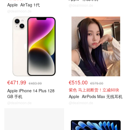
Apple
AirTag 1代
@dealmoon.de
@dealmoon.de
€471.99
€515.00
€483.99
€579.00
紫色 马上就断货！立减60块
Apple iPhone 14 Plus 128
GB 手机
Apple
AirPods Max 无线耳机
@dealmoon.de
@dealmoon.de