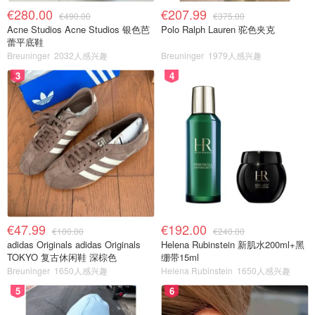
€280.00
€207.99
€490.00
€375.00
Acne Studios Acne Studios 银色芭
Polo Ralph Lauren 驼色夹克
蕾平底鞋
Breuninger
2032人感兴趣
Breuninger
1979人感兴趣
3
4
€47.99
€192.00
€100.00
€240.00
adidas Originals adidas Originals
Helena Rubinstein 新肌水200ml+黑
TOKYO 复古休闲鞋 深棕色
绷带15ml
Breuninger
1650人感兴趣
Helena Rubinstein
1650人感兴趣
5
6