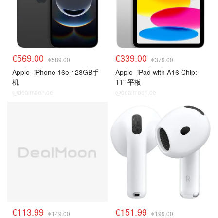
€569.00
€339.00
€589.00
€379.00
Apple
iPhone 16e 128GB手
Apple
iPad with A16 Chip:
机
11" 平板
@dealmoon.de
@dealmoon.de
€113.99
€151.99
€149.00
€199.00