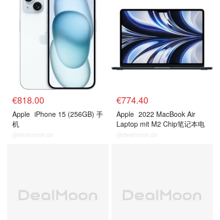
€818.00
€774.40
Apple
iPhone 15 (256GB) 手
Apple
2022 MacBook Air
机
Laptop mit M2 Chip笔记本电
脑
@dealmoon.de
@dealmoon.de