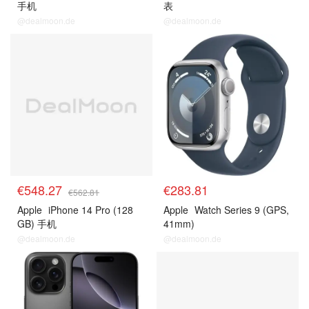
手机
表
@dealmoon.de
@dealmoon.de
€548.27
€283.81
€562.81
Apple
iPhone 14 Pro (128
Apple
Watch Series 9 (GPS,
GB) 手机
41mm)
@dealmoon.de
@dealmoon.de