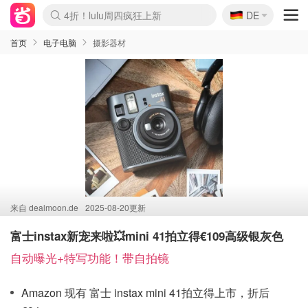
🇩🇪
4折！lulu周四疯狂上新
DE
Boticinal 夏促开抢！
还没结束！&OtherStories大促
Joybuy变相75折 随时失效
速领！Stanley独家85折
疑似霸哥！Camper额外叠85折
Zalando 奥莱闪促！每日更新
Moncler反季囤！5折起+叠9折
Coach Brooklyn仅€192
首页
电子电脑
摄影器材
来自
dealmoon.de
2025-08-20更新
富士instax新宠来啦💥mini 41拍立得€109高级银灰色
自动曝光+特写功能！带自拍镜
Amazon 现有 富士 instax mini 41拍立得上市，折后