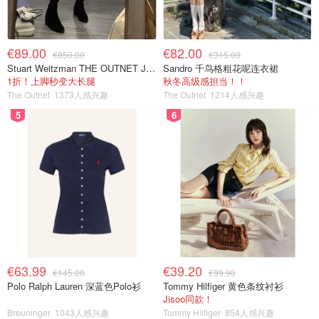
€89.00
€82.00
€850.00
€315.00
Stuart Weitzman THE OUTNET Jocey 弹力绒面过膝靴
Sandro 千鸟格粗花呢连衣裙
1折！上脚秒变大长腿
秋冬高级感担当！！
The Outnet
1373人感兴趣
The Outnet
1214人感兴趣
5
6
€63.99
€39.20
€145.00
€99.90
Polo Ralph Lauren 深蓝色Polo衫
Tommy Hilfiger 黄色条纹衬衫
Jisoo同款！
Breuninger
1043人感兴趣
Tommy Hilfiger
854人感兴趣