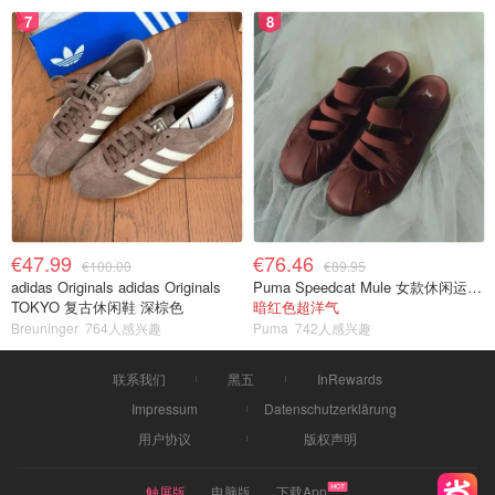
7
8
€47.99
€76.46
€100.00
€89.95
adidas Originals adidas Originals
Puma Speedcat Mule 女款休闲运动鞋
TOKYO 复古休闲鞋 深棕色
暗红色超洋气
Breuninger
764人感兴趣
Puma
742人感兴趣
联系我们
黑五
InRewards
Impressum
Datenschutzerklärung
用户协议
版权声明
触屏版
电脑版
下载App