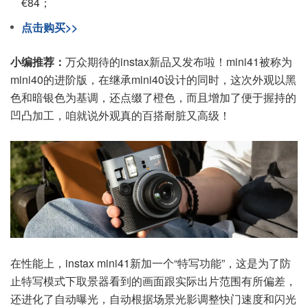
€84；
点击购买>>
小编推荐：
万众期待的instax新品又发布啦！mini41被称为
mini40的进阶版，在继承mini40设计的同时，这次外观以黑
色和暗银色为基调，还点缀了橙色，而且增加了便于握持的
凹凸加工，咱就说外观真的百搭耐脏又高级！
在性能上，instax mini41新加一个“特写功能”，这是为了防
止特写模式下取景器看到的画面跟实际出片范围有所偏差，
还进化了自动曝光，自动根据场景光影调整快门速度和闪光