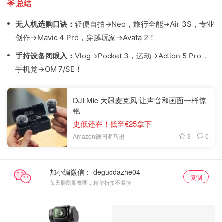
🌟 总结
无人机选购口诀：
轻便自拍→Neo，旅行全能→Air 3S，专业
创作→Mavic 4 Pro，穿越玩家→Avata 2！
手持设备闭眼入：
Vlog→Pocket 3，运动→Action 5 Pro，
手机党→OM 7/SE！
DJI Mic 大疆麦克风 让声音和画面一样惊
艳
史低还在！低至€25拿下
3
0
Amazon德国亚马逊
加小编微信：
复制
每天刷刷朋友圈，精华折扣不漏掉
手持摄影系列
手持摄影系列