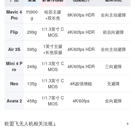
Mavic 4
约900
哈苏主摄
8K/60fps HDR
全向主动避障
Pro
g
+双长焦
1/1.3英寸 C
Flip
299g
4K/60fps HDR
前后向避障
MOS
1英寸主摄
Air 3S
595g
4K/60fps HDR
全向主动避障
+长焦双摄
Mini 4 P
1/1.3英寸 C
249g
4K/60fps HDR
三向避障
ro
MOS
1/1.3英寸 C
Neo
135g
4K超强增稳
无避障
MOS
1/1.7英寸 C
Avata 2
458g
4K/60fps
全向避障
MOS
欧盟飞无人机相关法规↓