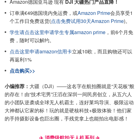
Amazon德国亚马逊 现有
DJI 大疆热门产品直降！
订单满€49德国境内免运费，或
Amazon Prime
会员享受1
个工作日免费送货(
点击免费试用30天Amazon Prime
)。
学生请点击这里申请学生专属amazon prime
，前6个月免
费，随时可以解约。
点击这里申请amazon信用卡
立减10欧，而且购物还可以
再返利1%
点击购买>>
小编推荐：
大疆（DJI）——这名字在航拍圈就是“天花板”般
的存在！由“技术宅男”汪滔在深圳一间民房创立，从五六人
的小团队逆袭成全球无人机霸主，连好莱坞导演、极限运动
大神都认它家的标！玩的就是硬核科技+极致体验！他们家
的手持摄影设备也巨出圈，手残党拿上也能拍出电影感！
✈️ 消费级航拍无人机系列 ✈️