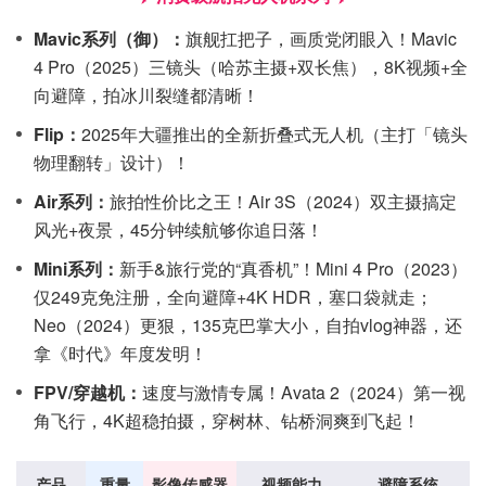
Mavic系列（御）：
旗舰扛把子，画质党闭眼入！Mavic
4 Pro（2025）三镜头（哈苏主摄+双长焦），8K视频+全
向避障，拍冰川裂缝都清晰！
Flip：
2025年大疆推出的全新折叠式无人机（主打「镜头
物理翻转」设计）！
Air系列：
旅拍性价比之王！Air 3S（2024）双主摄搞定
风光+夜景，45分钟续航够你追日落！
Mini系列：
新手&旅行党的“真香机”！Mini 4 Pro（2023）
仅249克免注册，全向避障+4K HDR，塞口袋就走；
Neo（2024）更狠，135克巴掌大小，自拍vlog神器，还
拿《时代》年度发明！
FPV/穿越机：
速度与激情专属！Avata 2（2024）第一视
角飞行，4K超稳拍摄，穿树林、钻桥洞爽到飞起！
产品
重量
影像传感器
视频能力
避障系统