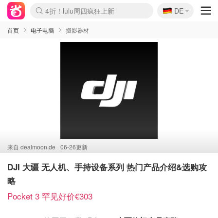
🇩🇪
4折！lulu周四疯狂上新
DE
Boticinal 夏促开抢！
还没结束！&OtherStories大促
Joybuy变相75折 随时失效
速领！Stanley独家85折
疑似霸哥！Camper额外叠85折
Zalando 奥莱闪促！每日更新
Moncler反季囤！5折起+叠9折
Coach Brooklyn仅€192
首页
电子电脑
摄影器材
来自
dealmoon.de
06-26更新
DJI 大疆 无人机、手持设备系列 热门产品介绍&选购攻
略
Pocket 3 罕见好价€303