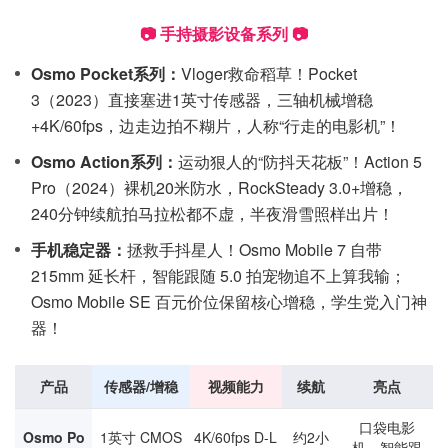
📷 手持摄影设备系列 📷
Osmo Pocket系列：
Vloger救命稻草！Pocket
3（2023）直接塞进1英寸传感器，三轴机械增稳
+4K/60fps，边走边拍不糊片，人称“行走的电影机”！
Osmo Action系列：
运动狠人的“防抖天花板”！Action 5
Pro（2024）裸机20米防水，RockSteady 3.0+增稳，
240分钟续航拍马拉松都不虚，半夜滑雪照样出片！
手机稳定器：
拯救手抖星人！Osmo Mobile 7 自带
215mm 延长杆，智能跟随 5.0 拍宠物追不上算我输；
Osmo Mobile SE 百元价位保留核心增稳，学生党入门神
器！
产品
传感器/增稳
视频能力
续航
亮点
口袋电影
Osmo Po
1英寸 CMOS
4K/60fps D-L
约2小
机，智能跟