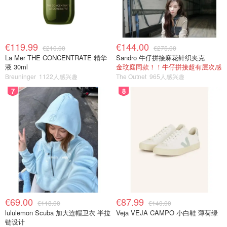
€119.99
€144.00
€210.00
€275.00
La Mer THE CONCENTRATE 精华
Sandro 牛仔拼接麻花针织夹克
液 30ml
金玟庭同款！！牛仔拼接超有层次感
Breuninger
1122人感兴趣
The Outnet
965人感兴趣
7
8
€69.00
€87.99
€118.00
€140.00
lululemon Scuba 加大连帽卫衣 半拉
Veja VEJA CAMPO 小白鞋 薄荷绿
链设计