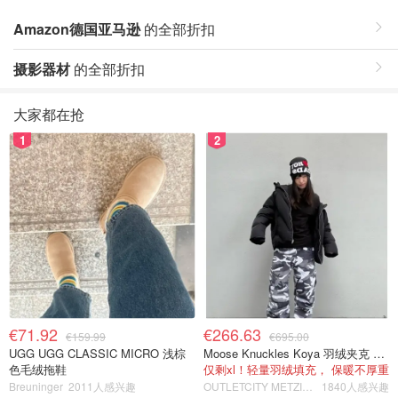
Amazon德国亚马逊
的全部折扣
摄影器材
的全部折扣
大家都在抢
1
2
€71.92
€266.63
€159.99
€695.00
UGG UGG CLASSIC MICRO 浅棕
Moose Knuckles Koya 羽绒夹克 黑色
色毛绒拖鞋
仅剩xl！轻量羽绒填充， 保暖不厚重
Breuninger
2011人感兴趣
OUTLETCITY METZINGEN
1840人感兴趣