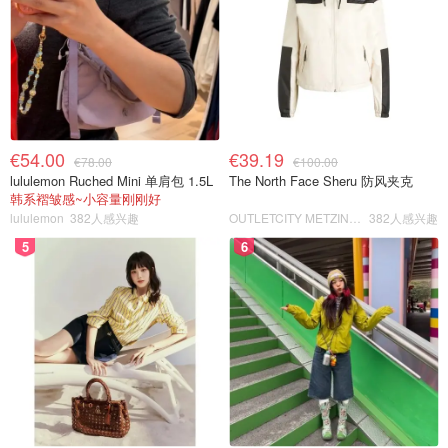
€54.00
€39.19
€78.00
€100.00
lululemon Ruched Mini 单肩包 1.5L
The North Face Sheru 防风夹克
韩系褶皱感~小容量刚刚好
lululemon
382人感兴趣
OUTLETCITY METZINGEN
382人感兴趣
5
6