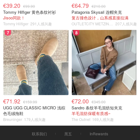
€39.20
€64.79
€99.90
€210.00
Tommy Hilfiger 黄色条纹衬衫
Patagonia Skysail 连帽夹克
Jisoo同款！
复古撞色设计，山系感直接拉满
Tommy Hilfiger
291人感兴趣
OUTLETCITY METZINGEN
207人感兴趣
7
8
€71.92
€72.00
€159.99
€345.00
UGG UGG CLASSIC MICRO 浅棕
Sandro 条纹羊毛混纺短夹克
色毛绒拖鞋
羊毛混纺保暖有质感~
Breuninger
179人感兴趣
The Outnet
169人感兴趣
联系我们
黑五
InRewards