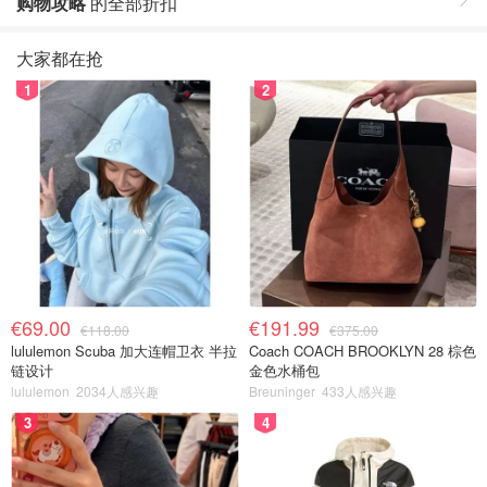
购物攻略
的全部折扣
大家都在抢
1
2
€69.00
€191.99
€118.00
€375.00
lululemon Scuba 加大连帽卫衣 半拉
Coach COACH BROOKLYN 28 棕色
链设计
金色水桶包
lululemon
2034人感兴趣
Breuninger
433人感兴趣
3
4