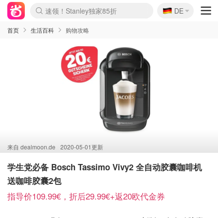
🇩🇪
速领！Stanley独家85折
DE
Boticinal 夏促开抢！
4折！lulu周四疯狂上新
还没结束！&OtherStories大促
Joybuy变相75折 随时失效
疑似霸哥！Camper额外叠85折
Zalando 奥莱闪促！每日更新
Moncler反季囤！5折起+叠9折
Coach Brooklyn仅€192
首页
生活百科
购物攻略
来自
dealmoon.de
2020-05-01更新
学生党必备 Bosch Tassimo Vivy2 全自动胶囊咖啡机
送咖啡胶囊2包
指导价109.99€，折后29.99€+返20欧代金券