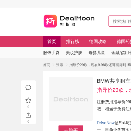
首页
排行榜
德国攻略
德国药
服饰手袋
美妆护肤
母婴儿童
金融/信用
首页
资讯
指导价29欧，现在9.98欧还可能得到15
BMW共享租车网
指导价29欧，
注册费用指导价29
9
吧，相当于免费注
6
DriveNow
是Six
去购买
一，目前业务范围