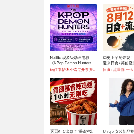
Netflix 现象级动画电影
💥史上罕见奇观！
《KPop Demon Hunters》
迎来日食+英仙座
全球巡演官宣
码住本帖🌟不错过开票资讯！
日食+流星雨 一
🇩🇪KFC出息了 重磅推出
Uniqlo 女装新