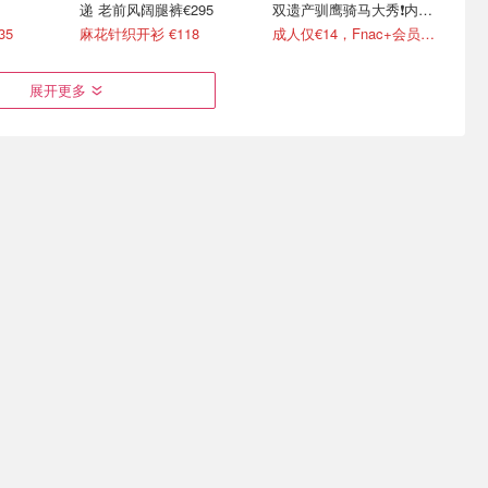
递 老前风阔腿裤€295
双遗产驯鹰骑马大秀❗️内附
攻略
35
麻花针织开衫 €118
成人仅€14，Fnac+会员还有折！
展开更多
夏日轻塑新
《蜘蛛侠：崭新之日》全德
上新：富士Instax mini13
已上映🕷️荷兰弟开启全新篇
拍立得 🌸德国5色都有货
章
电影票低至€6.8/张
国内全线断货！