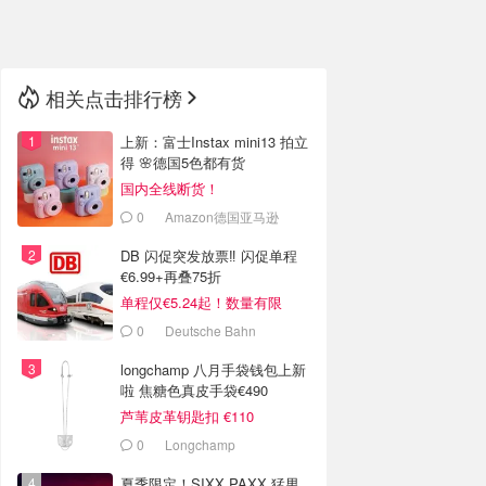
🇳🇿
新西兰
相关点击排行榜
上新：富士Instax mini13 拍立
得 🌸德国5色都有货
国内全线断货！
0
Amazon德国亚马逊
DB 闪促突发放票‼️ 闪促单程
€6.99+再叠75折
单程仅€5.24起！数量有限
0
Deutsche Bahn
longchamp 八月手袋钱包上新
啦 焦糖色真皮手袋€490
芦苇皮革钥匙扣 €110
0
Longchamp
夏季限定！SIXX PAXX 猛男