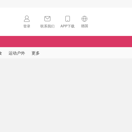
德国
登录
联系我们
APP下载
🇺🇸
美国
🇨🇳
中国
食
运动户外
更多
🇨🇦
加拿大
扫码下载 App
🇬🇧
英国
Download on the
App Store
🇩🇪
德国
Download the
Android App
🇫🇷
法国
🇮🇹
意大利
🇦🇺
澳洲