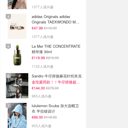
1377人感兴趣
adidas Originals adidas
Originals TAEKWONDO MEI
芭蕾鞋 棕色米色
€47.99
€110.00
1377人感兴趣
La Mer THE CONCENTRATE
精华液 30ml
€119.99
€210.00
1122人感兴趣
Sandro 牛仔拼接麻花针织夹克
金玟庭同款！！牛仔拼接超有层次感
€144.00
€275.00
965人感兴趣
lululemon Scuba 加大连帽卫
衣 半拉链设计
€69.00
€118.00
953人感兴趣