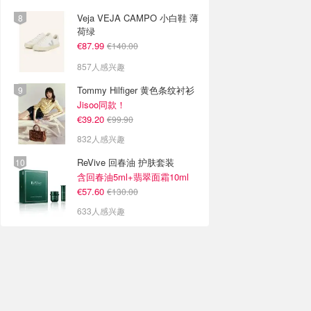
Veja VEJA CAMPO 小白鞋 薄
荷绿
€87.99
€140.00
857人感兴趣
Tommy Hilfiger 黄色条纹衬衫
Jisoo同款！
€39.20
€99.90
832人感兴趣
ReVive 回春油 护肤套装
含回春油5ml+翡翠面霜10ml
€57.60
€130.00
633人感兴趣