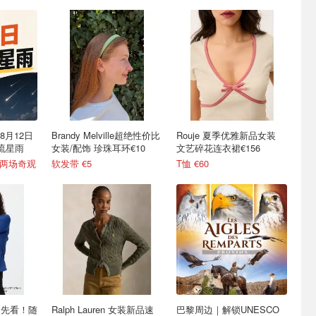
8月12日
Brandy Melville超绝性价比
Rouje 夏季优雅新品女装
流星雨
女装/配饰 珍珠耳环€10
文艺碎花连衣裙€156
天两场奇观
软发带 €5
T恤 €60
品抢先看！随
Ralph Lauren 女装新品速
巴黎周边｜解锁UNESCO