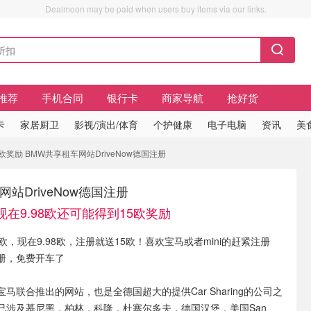
Dealmoon may be paid when users buy items via our links.
推荐
手机合同
银行卡
商家导航
抢好货
卡
家居厨卫
影视/演出/体育
个护健康
电子电脑
资讯
美
欧奖励 BMW共享租车网站DriveNow德国注册
站DriveNow德国注册
现在9.98欧还可能得到15欧奖励
欧，现在9.98欧，注册就送15欧
！喜欢宝马或者mini的赶紧注册
册，免费开车了
t与宝马联合推出的网站，也是全德国超大的提供Car Sharing的公司之
已涉及慕尼黑，柏林，科隆，杜塞尔多夫，德国汉堡，美国San