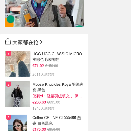
大家都在抢
UGG UGG CLASSIC MICRO
浅棕色毛绒拖鞋
€71.92
€159.99
2011人感兴趣
Moose Knuckles Koya 羽绒夹
克 黑色
仅剩xl！轻量羽绒填充， 保暖不厚重
€266.63
€695.00
1840人感兴趣
Celine CELINE CL000455 墨
镜 白色黑色
€175.00
€350.00