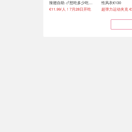
辣翅自助 🍗想吃多少吃多
性风衣€130
少
€11.99/人！7月28日开吃
超弹力运动夹克 €
longchamp 八月手袋钱包
skims女装上新 
上新啦 焦糖色真皮手袋
品 尽显性感曲线
€490
芦苇皮革钥匙扣 €110
吊带裙 €56