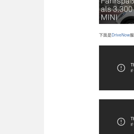
下面是
DriveNow
服