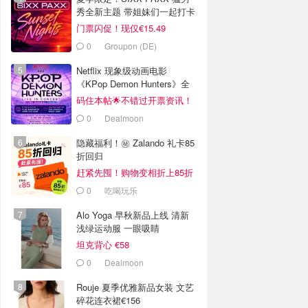
秀全新主题 带姐妹们一起打卡
🤤
门票闪促！现仅€15.49
0
Groupon (DE)
Netflix 现象级动画电影
《KPop Demon Hunters》全
球巡演官宣
码住本帖🌟不错过开票资讯！
0
Dealmoon
隐藏福利！㊙️ Zalando 礼卡85
折回归
赶紧先囤！购物变相折上85折
0
吃喝玩乐
Alo Yoga 早秋新品上线 清新
浅绿运动服 一眼吸睛
坦克背心 €58
0
Dealmoon
Rouje 夏季优雅新品女装 文艺
碎花连衣裙€156