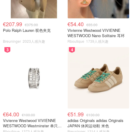
€207.99
€54.40
€375.00
€85.00
Polo Ralph Lauren 驼色夹克
Vivienne Westwood VIVIENNE
WESTWOOD Nano Solitaire 耳环
Breuninger
2023人感兴趣
Rboutique
1739人感兴趣
3
4
€64.00
€51.99
€100.00
€130.00
Vivienne Westwood VIVIENNE
adidas Originals adidas Originals
WESTWOOD Westminster 单只耳
JAPAN 休闲运动鞋 米色
环
Rboutique
1373人感兴趣
Breuninger
1214人感兴趣