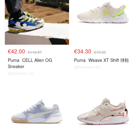
€42.00
€34.30
€116.97
€70.00
Puma
CELL Alien OG
Puma
Weave XT Shift 球鞋
Sneaker
@dealmoon.de
@dealmoon.de