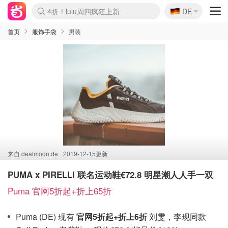
🇩🇪
4折！lulu周四疯狂上新
DE
Boticinal 夏促开抢！
还没结束！&OtherStories大促
Joybuy变相75折 随时失效
速领！Stanley独家85折
疑似霸哥！Camper额外叠85折
Zalando 奥莱闪促！每日更新
Moncler反季囤！5折起+叠9折
Coach Brooklyn仅€192
首页
服饰手袋
男装
来自
dealmoon.de
2019-12-15更新
PUMA x PIRELLI 联名运动鞋€72.8 明星潮人人手一双
Puma 官网5折起+折上65折
Puma (DE) 现有
官网5折起+折上6折
刘雯，李现同款