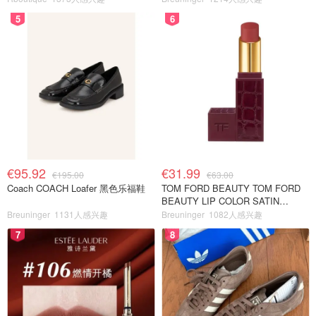
5
6
€95.92
€31.99
€195.00
€63.00
Coach COACH Loafer 黑色乐福鞋
TOM FORD BEAUTY TOM FORD
BEAUTY LIP COLOR SATIN
MATTE 裸玫瑰口红
Breuninger
1131人感兴趣
Breuninger
1082人感兴趣
7
8