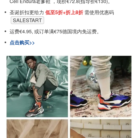
Cell Endura老爹鞋 ，现价€72.8(指导价€130)。
圣诞折扣更给力
低至5折+折上8折
需使用优惠码
SALESTART
运费€4.95, 或订单满€75德国境内免运费。
点击购买>>