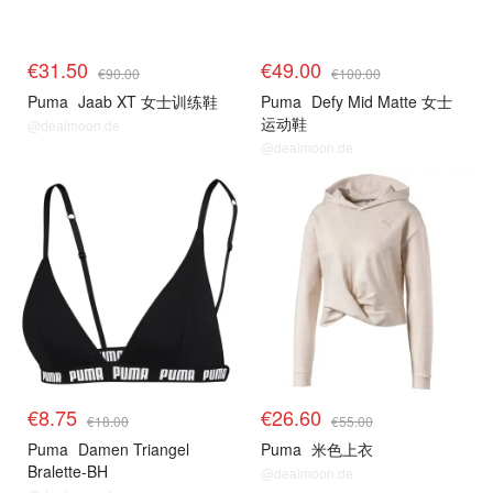
€31.50
€49.00
€90.00
€100.00
Puma
Jaab XT 女士训练鞋
Puma
Defy Mid Matte 女士
运动鞋
@dealmoon.de
@dealmoon.de
€8.75
€26.60
€18.00
€55.00
Puma
Damen Triangel
Puma
米色上衣
Bralette-BH
@dealmoon.de