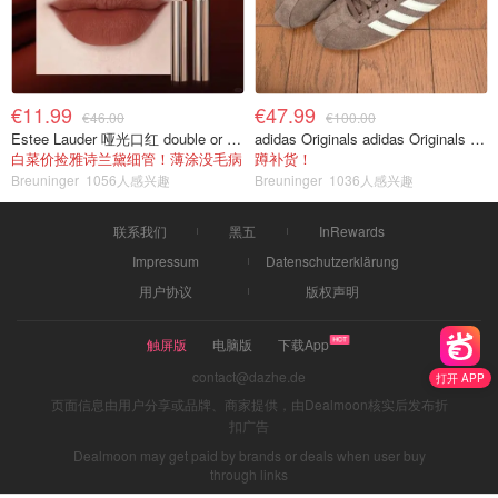
€11.99
€47.99
€46.00
€100.00
Estee Lauder 哑光口红 double or nothing色号
adidas Originals adidas Originals TOKYO 复古休闲鞋 深棕色
白菜价捡雅诗兰黛细管！薄涂没毛病
蹲补货！
Breuninger
1056人感兴趣
Breuninger
1036人感兴趣
联系我们
黑五
InRewards
Impressum
Datenschutzerklärung
用户协议
版权声明
触屏版
电脑版
下载App
contact@dazhe.de
打开 APP
页面信息由用户分享或品牌、商家提供，由Dealmoon核实后发布折
扣广告
Dealmoon may get paid by brands or deals when user buy
through links