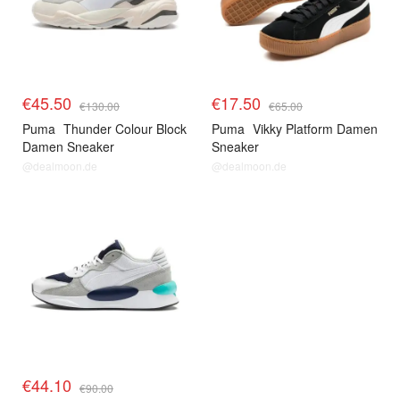
€45.50
€17.50
€130.00
€65.00
Puma
Thunder Colour Block
Puma
Vikky Platform Damen
Damen Sneaker
Sneaker
@dealmoon.de
@dealmoon.de
€44.10
€90.00