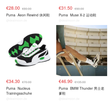
€28.00
€31.50
€80.00
€90.00
Puma
Aeon Rewind 休闲鞋
Puma
Muse X-2 运动鞋
@dealmoon.de
@dealmoon.de
€34.30
€46.90
€70.00
€135.00
Puma
Nucleus
Puma
BMW Thunder 男士老
Trainingsschuhe
爹鞋
@dealmoon.de
@dealmoon.de