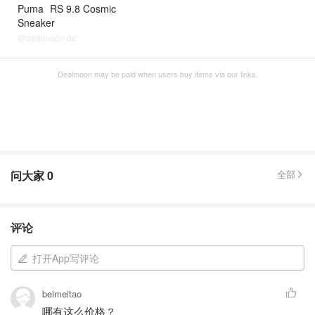
Puma
RS 9.8 Cosmic
Sneaker
@dealmoon.de
Dealmoon may be paid when users buy items via our links.
问大家
0
全部
评论
打开App写评论
beimeitao
哪有这么价格？