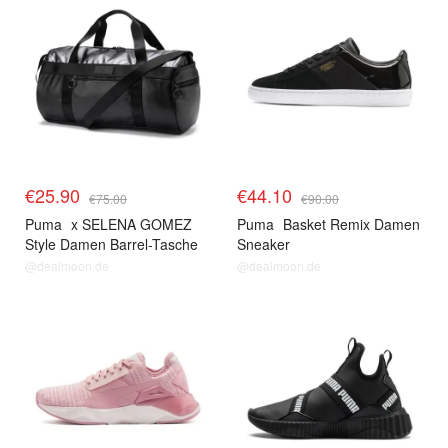
€25.90
€44.10
€75.00
€90.00
Puma
x SELENA GOMEZ
Puma
Basket Remix Damen
Style Damen Barrel-Tasche
Sneaker
@dealmoon.de
@dealmoon.de