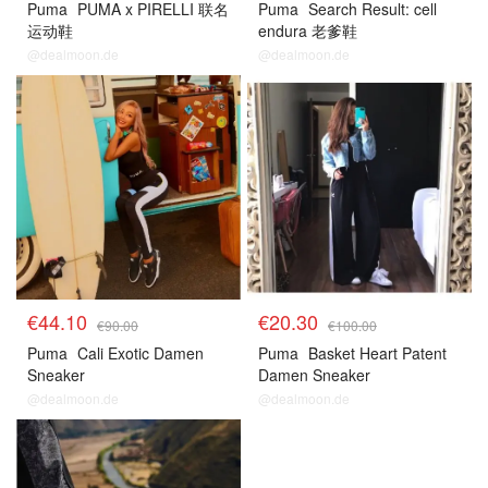
Puma
PUMA x PIRELLI 联名
Puma
Search Result: cell
运动鞋
endura 老爹鞋
@dealmoon.de
@dealmoon.de
€44.10
€20.30
€90.00
€100.00
Puma
Cali Exotic Damen
Puma
Basket Heart Patent
Sneaker
Damen Sneaker
@dealmoon.de
@dealmoon.de