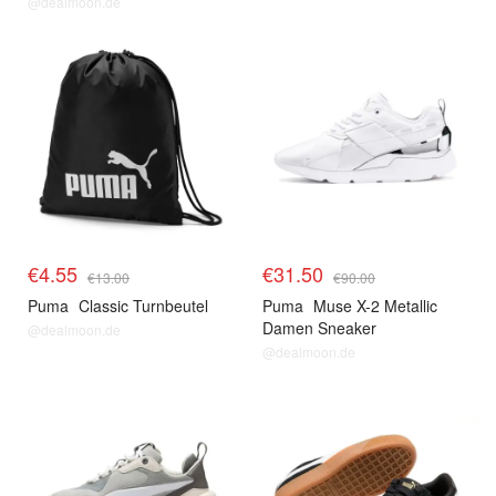
@dealmoon.de
€4.55
€31.50
€13.00
€90.00
Puma
Classic Turnbeutel
Puma
Muse X-2 Metallic
Damen Sneaker
@dealmoon.de
@dealmoon.de