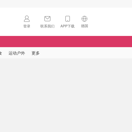
德国
登录
联系我们
APP下载
🇺🇸
美国
🇨🇳
中国
食
运动户外
更多
🇨🇦
加拿大
扫码下载 App
🇬🇧
英国
Download on the
App Store
🇩🇪
德国
Download the
Android App
🇫🇷
法国
🇮🇹
意大利
🇦🇺
澳洲