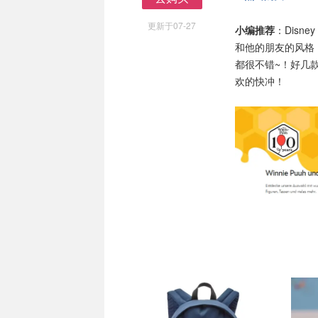
去购买
更新于07-27
小编推荐
：Disn
和他的朋友的风格
都很不错~！好几
欢的快冲！
单品小组
单品