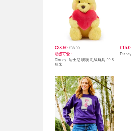
€28.50
€15.
€38.00
超级可爱！
Disney 迪士尼 噗噗 毛绒玩具 22.5
厘米
单品小组