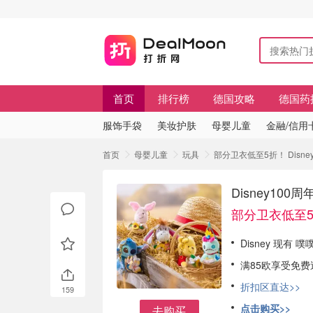
首页
排行榜
德国攻略
德国药
服饰手袋
美妆护肤
母婴儿童
金融/信用
首页
母婴儿童
玩具
部分卫衣低至5折！ Dis
Disney1
部分卫衣低至
Disney 现
满85欧享受免
折扣区直达>>
159
点击购买>>
去购买