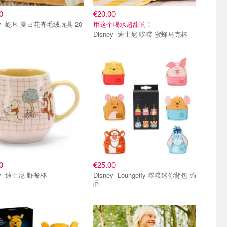
0
€20.00
玩具 20
用这个喝水超甜的！
Disney 迪士尼 噗噗 蜜蜂马克杯
小组
单品小组
0
€25.00
Disney 迪士尼 野餐杯
Disney Loungefly 噗噗迷你背包 饰
品
小组
单品小组