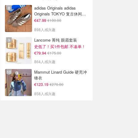
adidas Originals adidas
Originals TOKYO 复古休闲鞋
深棕色
€47.99
€100.00
898人感兴趣
Lancome 菁纯 眼霜套装
史低了！买1件包邮 不凑单！
€79.94
€175.00
864人感兴趣
Mammut Linard Guide 硬壳冲
锋衣
€123.19
€270.00
858人感兴趣