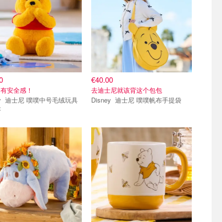
0
€40.00
超有安全感！
去迪士尼就该背这个包包
毛绒玩具
Disney 迪士尼 噗噗帆布手提袋
米
小组
单品小组