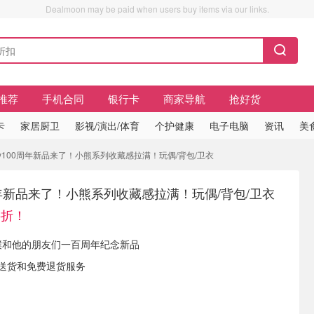
Dealmoon may be paid when users buy items via our links.
推荐
手机合同
银行卡
商家导航
抢好货
卡
家居厨卫
影视/演出/体育
个护健康
电子电脑
资讯
美
ney100周年新品来了！小熊系列收藏感拉满！玩偶/背包/卫衣
00周年新品来了！小熊系列收藏感拉满！玩偶/背包/卫衣
5折！
有 噗噗和他的朋友们一百周年纪念新品
费送货和免费退货服务