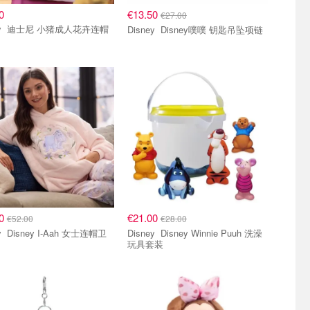
0
€13.50
€27.00
花卉连帽
Disney Disney噗噗 钥匙吊坠项链
小组
单品小组
40
€21.00
€52.00
€28.00
女士连帽卫
Disney Disney Winnie Puuh 洗澡
玩具套装
小组
单品小组