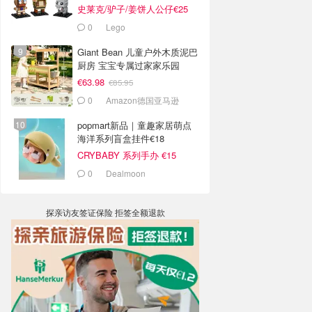
史莱克/驴子/姜饼人公仔€25
0
Lego
Giant Bean 儿童户外木质泥巴
厨房 宝宝专属过家家乐园
€63.98
€85.95
0
Amazon德国亚马逊
popmart新品｜童趣家居萌点
海洋系列盲盒挂件€18
CRYBABY 系列手办 €15
0
Dealmoon
探亲访友签证保险 拒签全额退款