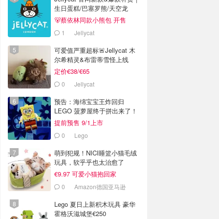
生日蛋糕/巴塞罗熊/天空龙
🐻蔡依林同款小熊包 开售
1
Jellycat
可爱值严重超标🚨Jellycat 木
尔希精灵&布雷蒂雪怪上线
定价€38/€65
0
Jellycat
预告：海绵宝宝王炸回归
LEGO 菠萝屋终于拼出来了！
提前预售 9/1上市
0
Lego
萌到犯规！NICI睡篮小猫毛绒
玩具，软乎乎也太治愈了
€9.97 可爱小猫抱回家
0
Amazon德国亚马逊
Lego 夏日上新积木玩具 豪华
霍格沃滋城堡€250