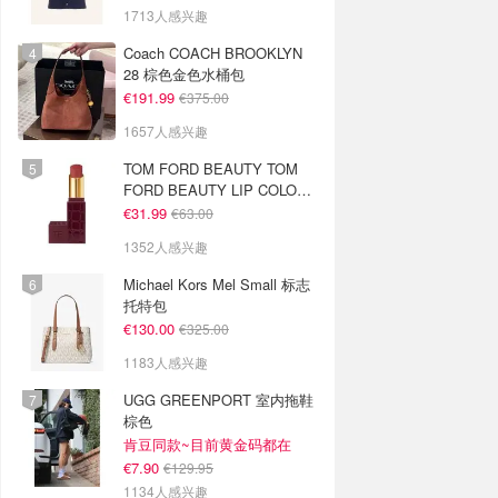
1713人感兴趣
Coach COACH BROOKLYN
28 棕色金色水桶包
€191.99
€375.00
1657人感兴趣
TOM FORD BEAUTY TOM
FORD BEAUTY LIP COLOR
SATIN MATTE 裸玫瑰口红
€31.99
€63.00
1352人感兴趣
Michael Kors Mel Small 标志
托特包
€130.00
€325.00
1183人感兴趣
UGG GREENPORT 室内拖鞋
棕色
肯豆同款~目前黄金码都在
€7.90
€129.95
1134人感兴趣