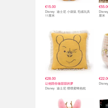
€15.00
€55.0
Disney 迪士尼 小袋鼠 毛绒玩具
Disney 屹耳 夏日花卉毛绒
11厘米
厘米
单品小组
单品
€28.00
€22.0
让他陪你做甜甜的梦
Disney 迪士尼 噗噗蜜蜂抱枕
单品小组
单品