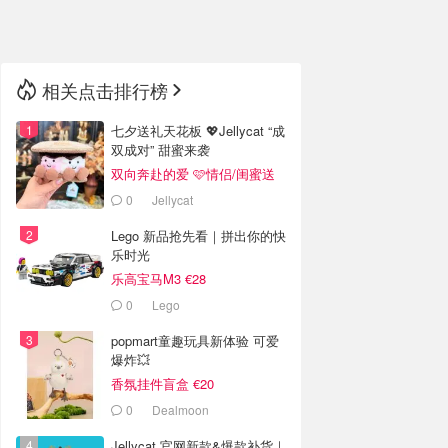
🇳🇿
新西兰
相关点击排行榜
七夕送礼天花板 💖Jellycat “成
双成对” 甜蜜来袭
双向奔赴的爱 🩷情侣/闺蜜送
礼
0
Jellycat
Lego 新品抢先看｜拼出你的快
乐时光
乐高宝马M3 €28
0
Lego
popmart童趣玩具新体验 可爱
爆炸💥
香氛挂件盲盒 €20
0
Dealmoon
Jellycat 官网新款&爆款补货｜