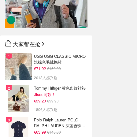
大家都在抢
UGG UGG CLASSIC MICRO
浅棕色毛绒拖鞋
€71.92
€159.99
2018人感兴趣
Tommy Hilfiger 黄色条纹衬衫
Jisoo同款！
€39.20
€99.90
1806人感兴趣
Polo Ralph Lauren POLO
RALPH LAUREN 深蓝色珠地
布 Polo衫
€63.99
€145.00