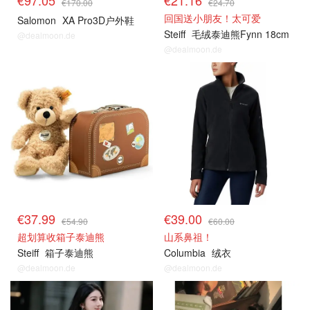
€97.05
€21.16
€170.00
€24.70
回国送小朋友！太可爱
Salomon
XA Pro3D户外鞋
Steiff
毛绒泰迪熊Fynn 18cm
@dealmoon.de
@dealmoon.de
€37.99
€39.00
€54.90
€60.00
超划算收箱子泰迪熊
山系鼻祖！
Steiff
箱子泰迪熊
Columbia
绒衣
@dealmoon.de
@dealmoon.de