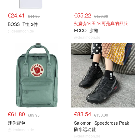
€24.41
€55.22
€44.95
€120.00
别嫌弃它丑 它可是真的舒服！
BOSS
T恤 3件
ECCO
凉鞋
@dealmoon.de
@dealmoon.de
€61.80
€83.54
€89.95
€130.00
迷你背包
Salomon
Speedcross Peak
防水运动鞋
@dealmoon.de
@dealmoon.de