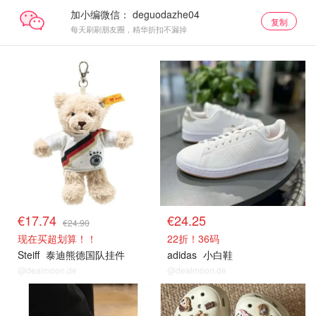
加小编微信：
复制
每天刷刷朋友圈，精华折扣不漏掉
€17.74
€24.25
€24.90
现在买超划算！！
22折！36码
Steiff
泰迪熊德国队挂件
adidas
小白鞋
@dealmoon.de
@dealmoon.de