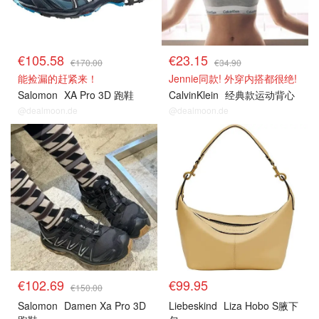
€105.58
€23.15
€170.00
€34.90
能捡漏的赶紧来！
Jennie同款! 外穿内搭都很绝!
Salomon
XA Pro 3D 跑鞋
CalvinKlein
经典款运动背心
@dealmoon.de
@dealmoon.de
€102.69
€99.95
€150.00
Salomon
Damen Xa Pro 3D
Liebeskind
Liza Hobo S腋下