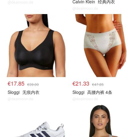
Calvin Klein
经典内衣
@dealmoon.de
@dealmoon.de
€17.85
€21.33
€39.00
€47.85
Sloggi
无痕内衣
Sloggi
高腰内裤 4条
@dealmoon.de
@dealmoon.de