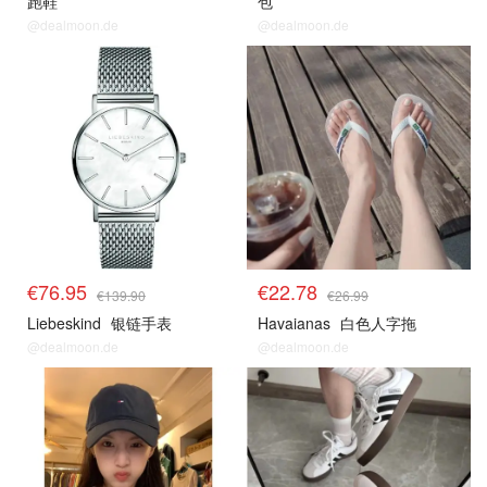
跑鞋
包
@dealmoon.de
@dealmoon.de
€76.95
€22.78
€139.90
€26.99
Liebeskind
银链手表
Havaianas
白色人字拖
@dealmoon.de
@dealmoon.de