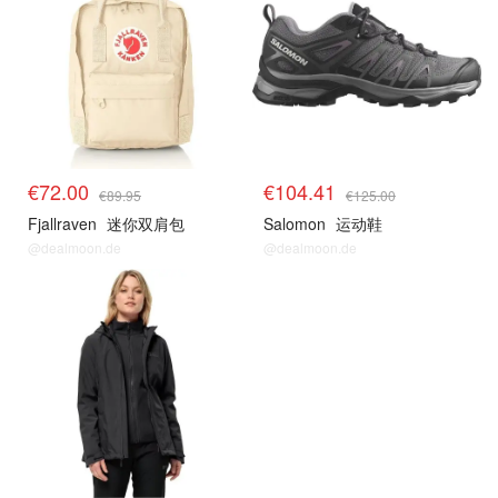
€72.00
€104.41
€89.95
€125.00
Fjallraven
迷你双肩包
Salomon
运动鞋
@dealmoon.de
@dealmoon.de