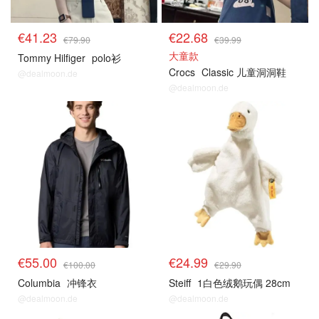
€41.23
€22.68
€79.90
€39.99
大童款
Tommy Hilfiger
polo衫
Crocs
Classic 儿童洞洞鞋
@dealmoon.de
@dealmoon.de
€55.00
€24.99
€100.00
€29.90
Columbia
冲锋衣
Steiff
1白色绒鹅玩偶 28cm
@dealmoon.de
@dealmoon.de