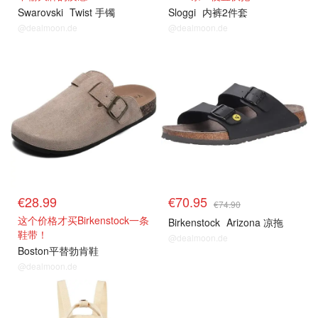
Swarovski
Twist 手镯
Sloggi
内裤2件套
@dealmoon.de
@dealmoon.de
€28.99
€70.95
€74.90
这个价格才买Birkenstock一条
Birkenstock
Arizona 凉拖
鞋带！
@dealmoon.de
Boston平替勃肯鞋
@dealmoon.de