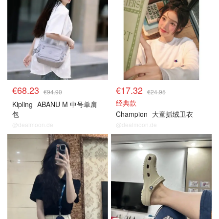
€68.23
€17.32
€94.90
€24.95
经典款
Kipling
ABANU M 中号单肩
包
Champion
大童抓绒卫衣
@dealmoon.de
@dealmoon.de