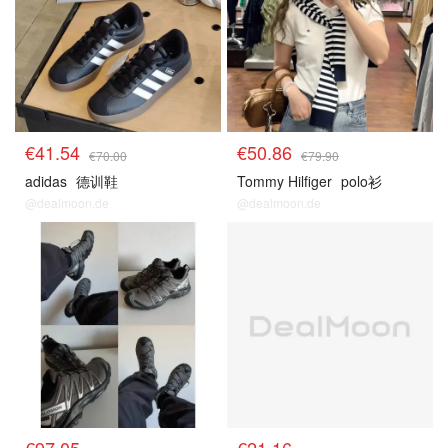
€41.54
€50.86
€70.00
€79.90
adidas
德训鞋
Tommy Hilfiger
polo衫
@dealmoon.de
@dealmoon.de