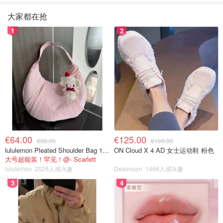
大家都在抢
1
2
€64.00
€125.00
€88.00
€160.00
lululemon Pleated Shoulder Bag 10L 单肩包
ON Cloud X 4 AD 女士运动鞋 粉色
大号超能装！罕见！@- Scarlett
lululemon
2025人感兴趣
Dealmoon
1466人感兴趣
3
4