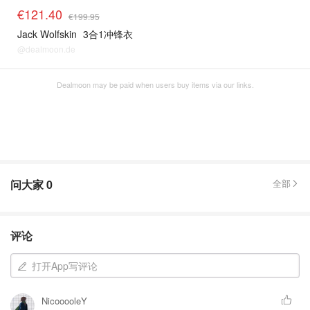
€121.40
€199.95
Jack Wolfskin
3合1冲锋衣
@dealmoon.de
Dealmoon may be paid when users buy items via our links.
问大家
0
全部
评论
打开App写评论
NicooooleY