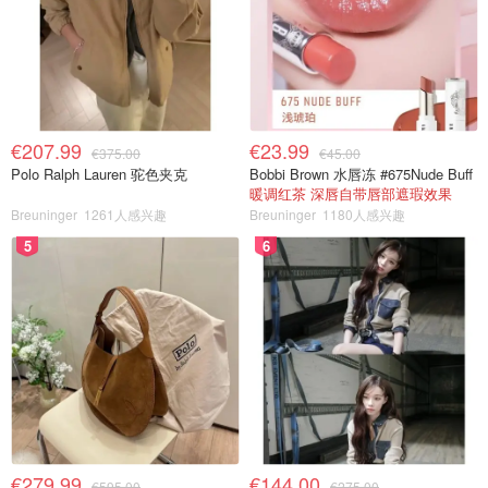
€207.99
€23.99
€375.00
€45.00
Polo Ralph Lauren 驼色夹克
Bobbi Brown 水唇冻 #675Nude Buff
暖调红茶 深唇自带唇部遮瑕效果
Breuninger
1261人感兴趣
Breuninger
1180人感兴趣
5
6
€279.99
€144.00
€595.00
€275.00