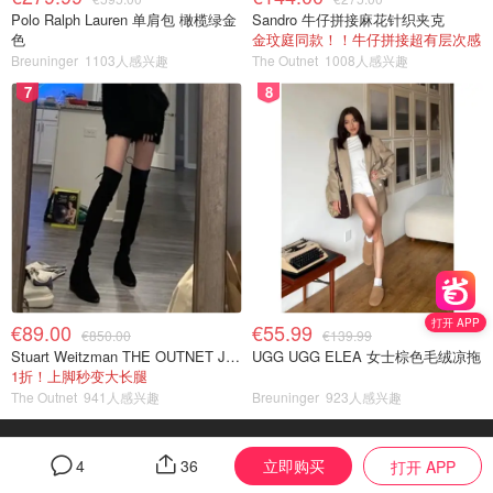
Polo Ralph Lauren 单肩包 橄榄绿金
Sandro 牛仔拼接麻花针织夹克
色
金玟庭同款！！牛仔拼接超有层次感
Breuninger
1103人感兴趣
The Outnet
1008人感兴趣
7
8
打开 APP
€89.00
€55.99
€850.00
€139.99
Stuart Weitzman THE OUTNET Jocey 弹力绒面过膝靴
UGG UGG ELEA 女士棕色毛绒凉拖
1折！上脚秒变大长腿
The Outnet
941人感兴趣
Breuninger
923人感兴趣
联系我们
黑五
InRewards
立即购买
4
36
打开 APP
Impressum
Datenschutzerklärung