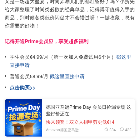
又是一场超大盛宴
，
时尚弄潮儿们的都准备好了吗？小折先
给大家整理了时尚类必败的经典单品，记得蹲守值得入手的
商品，到时候各类低价闪促才不会错过呀！一键收藏，总有
你需要的好物！
记得开通Prime会员⏰，享受超多福利
学生会员€4.99/月（第一次加入免费试用6个月）
戳这里
直接申请
普通会员€8.99/月
戳这里直接申请
点击购买>>
德国亚马逊Prime Day 会员日捡漏专场 这
些好价还在
快来领奖！双立人指甲剪史低€14
234
422
Amazon德国亚马逊