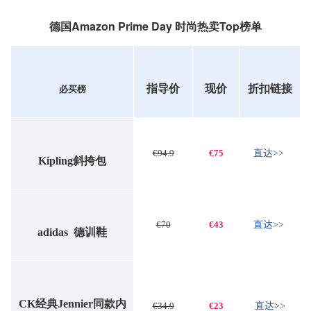
德国Amazon Prime Day 时尚热卖Top榜单
指导价
现价
折扣链接
必买榜
€94.9
€75
直达>>
Kipling斜挎包
€70
€43
直达>>
adidas 德训鞋
CK经典Jennier同款内
€34.9
€23
直达>>