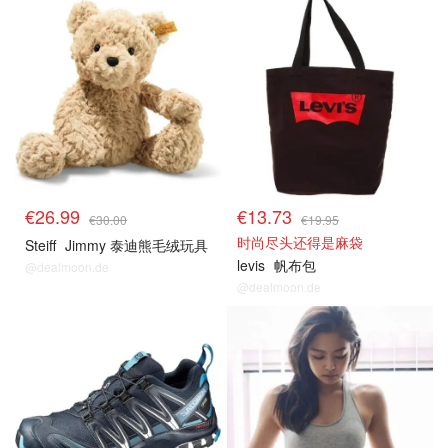
€26.99
€13.73
€30.00
€19.95
时尚尽头还得是麻袋
Steiff
Jimmy 泰迪熊毛绒玩具
levis
帆布包
@dealmoon.de
@dealmoon.de