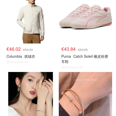
€46.02
€43.84
€50.00
€59.95
Columbia
抓绒衣
Puma
Catch Soleil 橡皮粉赛
车鞋
@dealmoon.de
@dealmoon.de