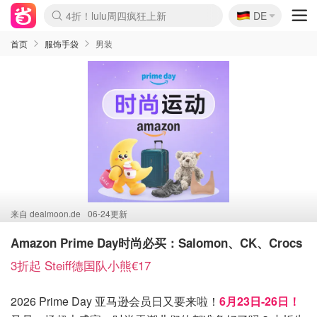
🇩🇪
还没结束！&OtherStories大促
DE
Boticinal 夏促开抢！
4折！lulu周四疯狂上新
Joybuy变相75折 随时失效
速领！Stanley独家85折
疑似霸哥！Camper额外叠85折
Zalando 奥莱闪促！每日更新
Moncler反季囤！5折起+叠9折
Coach Brooklyn仅€192
首页
服饰手袋
男装
来自
dealmoon.de
06-24更新
Amazon Prime Day时尚必买：Salomon、CK、Crocs
3折起 Steiff德国队小熊€17
2026 Prime Day 亚马逊会员日又要来啦！
6月23日-26日！