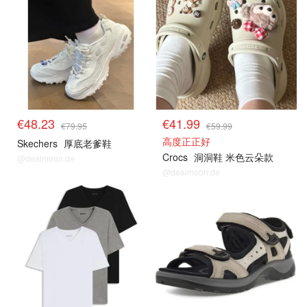
€48.23
€41.99
€79.95
€59.99
高度正正好
Skechers
厚底老爹鞋
Crocs
洞洞鞋 米色云朵款
@dealmoon.de
@dealmoon.de