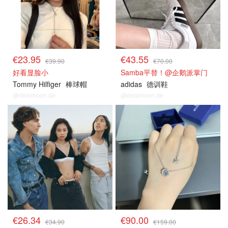
€23.95
€43.55
€39.90
€70.00
好看显脸小
Samba平替！@企鹅派掌门
Tommy Hilfiger
棒球帽
adidas
德训鞋
@dealmoon.de
@dealmoon.de
€26.34
€90.00
€34.90
€159.00