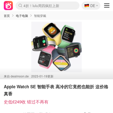
🇩🇪
4折！lulu周四疯狂上新
DE
Boticinal 夏促开抢！
还没结束！&OtherStories大促
Joybuy变相75折 随时失效
速领！Stanley独家85折
疑似霸哥！Camper额外叠85折
Zalando 奥莱闪促！每日更新
Moncler反季囤！5折起+叠9折
Coach Brooklyn仅€192
首页
电子电脑
智能穿戴
来自
dealmoon.de
2023-01-19更新
Apple Watch SE 智能手表 高冷的它竟然也能折 这价格
真香
史低€249收 错过不再有