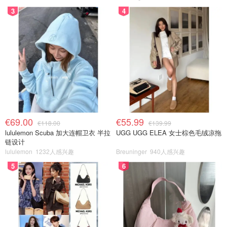
3
4
€69.00
€55.99
€118.00
€139.99
lululemon Scuba 加大连帽卫衣 半拉
UGG UGG ELEA 女士棕色毛绒凉拖
链设计
lululemon
1232人感兴趣
Breuninger
940人感兴趣
5
6