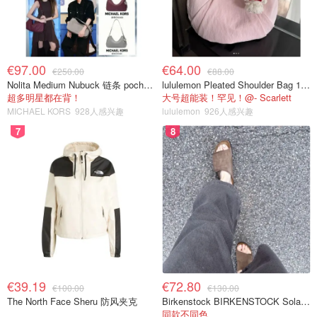
€97.00
€64.00
€250.00
€88.00
Nolita Medium Nubuck 链条 pochette
lululemon Pleated Shoulder Bag 10L 单肩包
超多明星都在背！
大号超能装！罕见！@- Scarlett
MICHAEL KORS
928人感兴趣
lululemon
926人感兴趣
7
8
€39.19
€72.80
€100.00
€130.00
The North Face Sheru 防风夹克
Birkenstock BIRKENSTOCK Solana 麂皮皮革凉拖
同款不同色