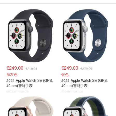
€249.00
€249.00
€219.94
€279.00
深灰色
银色
2021 Apple Watch SE (GPS,
2021 Apple Watch SE (GPS,
40mm)智能手表
40mm)智能手表
@dealmoon.de
@dealmoon.de