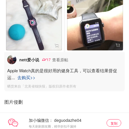
nett爱小说
查看原帖
17
Apple Watch真的是很好用的健身工具，可以查看结果督促
运
...
去购买>>
晒货来自「北美省钱快报」版权归原作者所有
图片侵删
加小编微信：
复制
每天刷刷朋友圈，精华折扣不漏掉