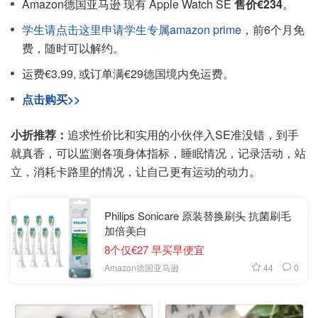
Amazon德国亚马逊 现有 Apple Watch SE
售价€234
。
学生请点击这里申请学生专属amazon prime
，前6个月免
费，随时可以解约。
运费€3.99, 或订单满€29德国境内免运费。
点击购买>>
小折推荐：
追求性价比和实用的小伙伴入SE准没错，到手
就真香，可以监测各项身体指标，睡眠情况，记录活动，站
立，消耗卡路里的情况，让自己更有运动的动力。
Philips Sonicare 原装替换刷头 抗菌刷毛
加倍美白
8个仅€27 早买早便宜
44
0
Amazon德国亚马逊