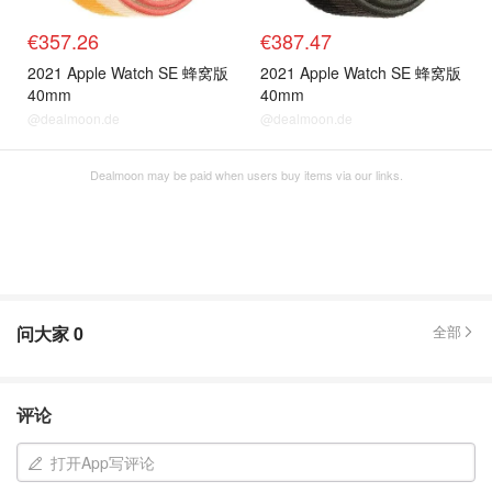
€357.26
€387.47
2021 Apple Watch SE 蜂窝版
2021 Apple Watch SE 蜂窝版
40mm
40mm
@dealmoon.de
@dealmoon.de
Dealmoon may be paid when users buy items via our links.
问大家
0
全部
评论
打开App写评论