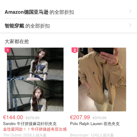
Amazon德国亚马逊
的全部折扣
智能穿戴
的全部折扣
大家都在抢
1
2
€144.00
€207.99
€275.00
€375.00
Sandro 牛仔拼接麻花针织夹克
Polo Ralph Lauren 驼色夹克
金玟庭同款！！牛仔拼接超有层次感
The Outnet
2026人感兴趣
Breuninger
1242人感兴趣