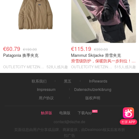
€60.79
€115.19
€190.00
€350.00
Patagonia 换季夹克
Mammut Skijacke 滑雪夹克
滑雪级防护，保暖防风一步到位！仅剩s！
OUTLETCITY METZINGEN
528人感兴趣
OUTLETCITY METZINGEN
515人感兴趣
联系我们
黑五
InRewards
Impressum
Datenschutzerklärung
用户协议
版权声明
触屏版
电脑版
下载App
contact@dazhe.de
打开 APP
页面信息由用户分享或品牌、商家提供，由Dealmoon核实后发布折
扣广告