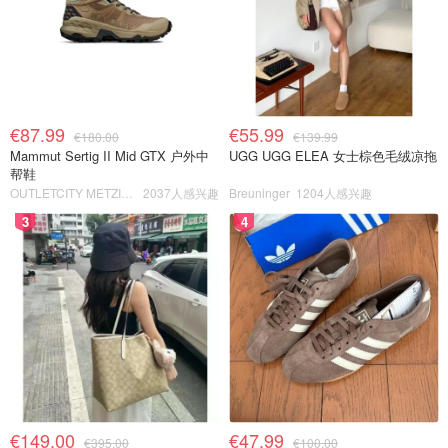
€87.99
€55.99
€180.00
€139.99
Mammut Sertig II Mid GTX 户外中
UGG UGG ELEA 女士棕色毛绒凉拖
帮鞋
OUTLETCITY METZINGEN
2037人感兴趣
Breuninger
1204人感兴趣
3
4
€149.00
€47.99
€395.00
€100.00