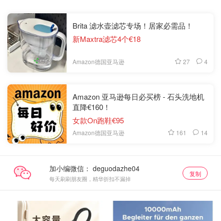
Brita 滤水壶滤芯专场！居家必需品！
新Maxtra滤芯4个€18
27
4
Amazon德国亚马逊
Amazon 亚马逊每日必买榜 - 石头洗地机
直降€160！
女款On跑鞋€95
161
14
Amazon德国亚马逊
加小编微信：
复制
每天刷刷朋友圈，精华折扣不漏掉