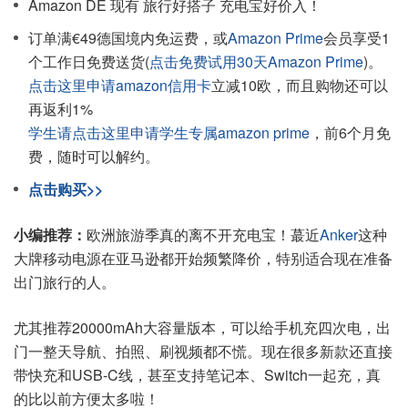
Amazon DE 现有 旅行好搭子 充电宝好价入！
订单满€49德国境内免运费，或
Amazon Prime
会员享受1
个工作日免费送货(
点击免费试用30天Amazon Prime
)。
点击这里申请amazon信用卡
立减10欧，而且购物还可以
再返利1%
学生请点击这里申请学生专属amazon prime
，前6个月免
费，随时可以解约。
点击购买>>
小编推荐：
欧洲旅游季真的离不开充电宝！蕞近
Anker
这种
大牌移动电源在亚马逊都开始频繁降价，特别适合现在准备
出门旅行的人。
尤其推荐20000mAh大容量版本，可以给手机充四次电，出
门一整天导航、拍照、刷视频都不慌。现在很多新款还直接
带快充和USB-C线，甚至支持笔记本、Switch一起充，真
的比以前方便太多啦！