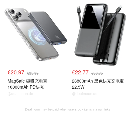
€20.97
€22.77
€35.99
€36.75
MagSafe 磁吸充电宝
26800mAh 黑色快充充电宝
10000mAh PD快充
22.5W
@dealmoon.de
@dealmoon.de
Dealmoon may be paid when users buy items via our links.