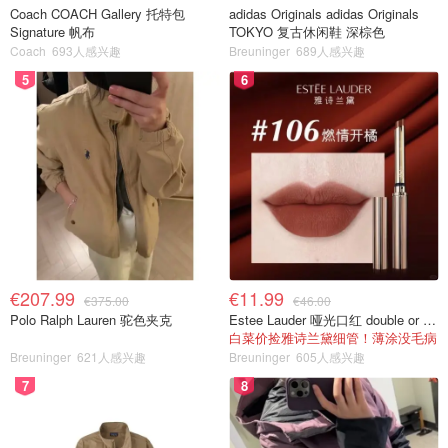
Coach COACH Gallery 托特包
adidas Originals adidas Originals
Signature 帆布
TOKYO 复古休闲鞋 深棕色
Coach
693人感兴趣
Breuninger
689人感兴趣
5
6
€207.99
€11.99
€375.00
€46.00
Polo Ralph Lauren 驼色夹克
Estee Lauder 哑光口红 double or nothing色号
白菜价捡雅诗兰黛细管！薄涂没毛病
Breuninger
621人感兴趣
Breuninger
605人感兴趣
7
8