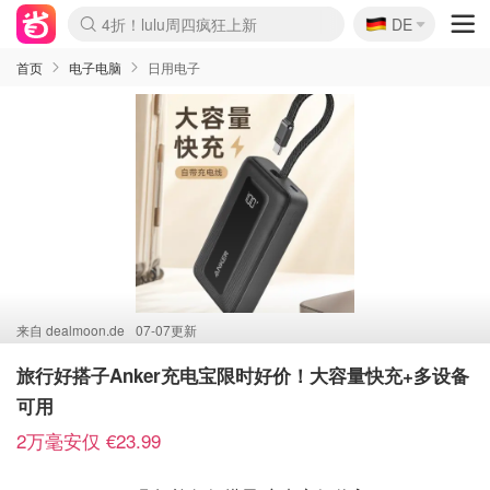
🇩🇪
4折！lulu周四疯狂上新
DE
Boticinal 夏促开抢！
还没结束！&OtherStories大促
Joybuy变相75折 随时失效
速领！Stanley独家85折
疑似霸哥！Camper额外叠85折
Zalando 奥莱闪促！每日更新
Moncler反季囤！5折起+叠9折
Coach Brooklyn仅€192
首页
电子电脑
日用电子
来自
dealmoon.de
07-07更新
旅行好搭子Anker充电宝限时好价！大容量快充+多设备
可用
2万毫安仅 €23.99