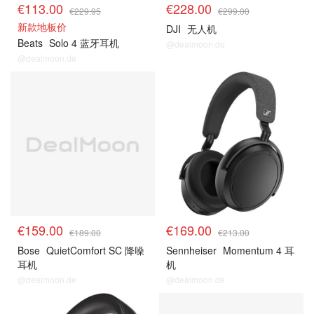
€113.00
€228.00
€229.95
€299.00
新款地板价
DJI
无人机
Beats
Solo 4 蓝牙耳机
@dealmoon.de
@dealmoon.de
€159.00
€169.00
€189.00
€213.00
Bose
QuietComfort SC 降噪
Sennheiser
Momentum 4 耳
耳机
机
@dealmoon.de
@dealmoon.de