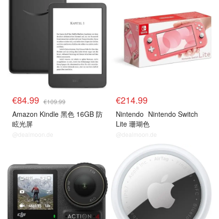
€84.99
€214.99
€109.99
Amazon Kindle 黑色 16GB 防
Nintendo
Nintendo Switch
眩光屏
Lite 珊瑚色
@dealmoon.de
@dealmoon.de