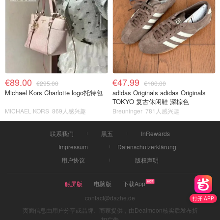
€89.00
€47.99
€295.00
€100.00
Michael Kors Charlotte logo托特包
adidas Originals adidas Originals
TOKYO 复古休闲鞋 深棕色
MICHAEL KORS
869人感兴趣
Breuninger
781人感兴趣
联系我们
黑五
InRewards
Impressum
Datenschutzerklärung
用户协议
版权声明
触屏版
电脑版
下载App
contact@dazhe.de
打开 APP
页面信息由用户分享或品牌、商家提供，由Dealmoon核实后发布折
扣广告