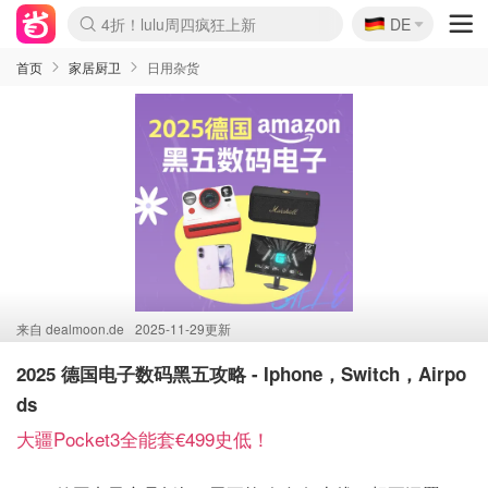
🇩🇪
4折！lulu周四疯狂上新
DE
Boticinal 夏促开抢！
还没结束！&OtherStories大促
Joybuy变相75折 随时失效
速领！Stanley独家85折
疑似霸哥！Camper额外叠85折
Zalando 奥莱闪促！每日更新
Moncler反季囤！5折起+叠9折
Coach Brooklyn仅€192
首页
家居厨卫
日用杂货
来自
dealmoon.de
2025-11-29更新
2025 德国电子数码黑五攻略 - Iphone，Switch，Airpo
ds
大疆Pocket3全能套€499史低！