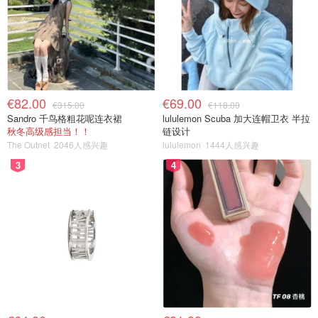
€82.00
€69.00
€315.00
€118.00
Sandro 千鸟格粗花呢连衣裙
lululemon Scuba 加大连帽卫衣 半拉
秋冬高级感担当！！
链设计
The Outnet
2046人感兴趣
lululemon
1444人感兴趣
3
4