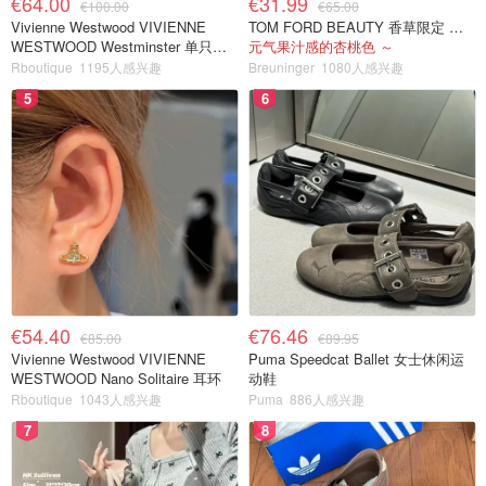
€64.00
€31.99
€100.00
€65.00
Vivienne Westwood VIVIENNE
TOM FORD BEAUTY 香草限定 镜面唇蜜 #08INHIBITION
WESTWOOD Westminster 单只耳
元气果汁感的杏桃色 ～
环
Rboutique
1195人感兴趣
Breuninger
1080人感兴趣
5
6
€54.40
€76.46
€85.00
€89.95
Vivienne Westwood VIVIENNE
Puma Speedcat Ballet 女士休闲运
WESTWOOD Nano Solitaire 耳环
动鞋
Rboutique
1043人感兴趣
Puma
886人感兴趣
7
8