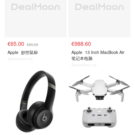
€65.00
€988.60
€85.00
Apple
妙控鼠标
Apple
13 Inch MacBook Air
笔记本电脑
@dealmoon.de
@dealmoon.de