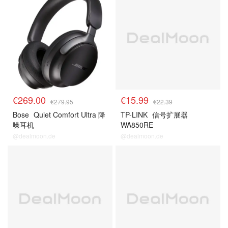
€269.00
€15.99
€279.95
€22.39
Bose
Quiet Comfort Ultra 降
TP-LINK
信号扩展器
噪耳机
WA850RE
@dealmoon.de
@dealmoon.de