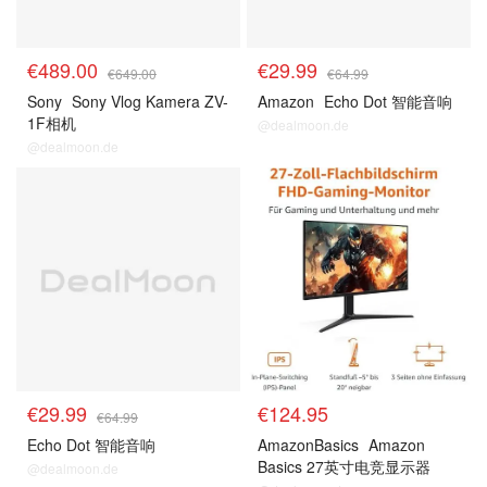
€489.00
€29.99
€649.00
€64.99
Sony
Sony Vlog Kamera ZV-
Amazon
Echo Dot 智能音响
1F相机
@dealmoon.de
@dealmoon.de
€29.99
€124.95
€64.99
Echo Dot 智能音响
AmazonBasics
Amazon
Basics 27英寸电竞显示器
@dealmoon.de