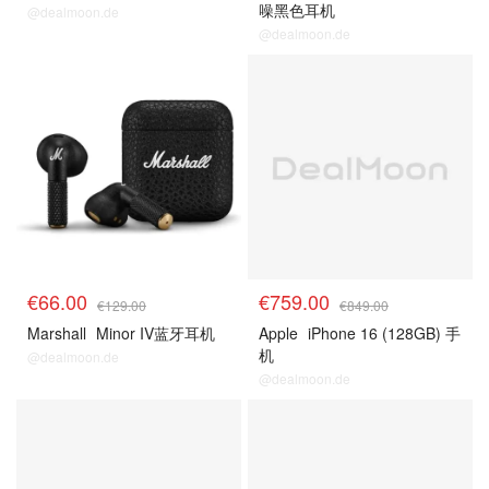
噪黑色耳机
@dealmoon.de
@dealmoon.de
€66.00
€759.00
€129.00
€849.00
Marshall
Minor IV蓝牙耳机
Apple
iPhone 16 (128GB) 手
机
@dealmoon.de
@dealmoon.de