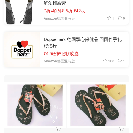
解颈椎疲劳
7折+额外8.5折 €42收
1
0
Amazon德国亚马逊
Doppelherz 德国双心保健品 回国伴手礼
好选择
€4.5收护眼软胶囊
128
1
Amazon德国亚马逊