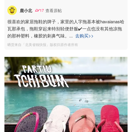
鹿小北
查看原帖
17
很喜欢的家居拖鞋的牌子，家里的人字拖基本被havaianas哈
瓦那承包，拖鞋穿起来特别轻便舒服✔️一点也没有其他凉拖
的那种塑料，橡胶的刺鼻气味。
...
去购买>>
晒货来自「北美省钱快报」版权归原作者所有