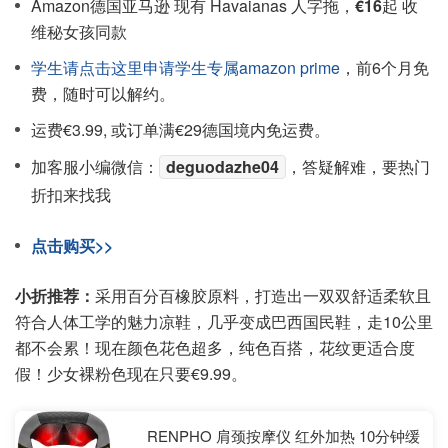
Amazon德国亚马逊 现有 Havaianas 人字拖，
€16
起 收
维秘女孩同款
学生请点击这里申请学生专属amazon prime
，前6个月免
费，随时可以解约。
运费€3.99, 或订单满€29德国境内免运费。
加客服小编微信：
deguodazhe04
，答疑解难，要热门
折扣来找我
点击购买>>
小折推荐：
采用百分百橡胶原料，打造出一双双舒适柔软且
符合人体工学的魅力凉鞋，几乎变成巴西国民鞋，走10公里
都不会累！现在颜色花色超多，纯色百搭，花纹更适合度
假！少女裸粉色现在只要€9.99。
RENPHO 肩颈按摩仪 红外加热 10分钟缓