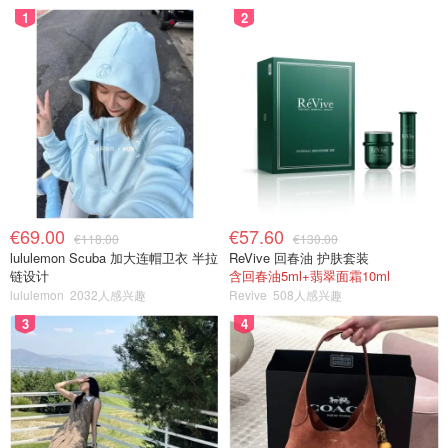
1
2
€69.00
€57.60
€118.00
€130.00
lululemon Scuba 加大连帽卫衣 半拉
ReVive 回春油 护肤套装
链设计
含回春油5ml+翡翠面霜10ml
lululemon
2032人感兴趣
Revive
508人感兴趣
3
4