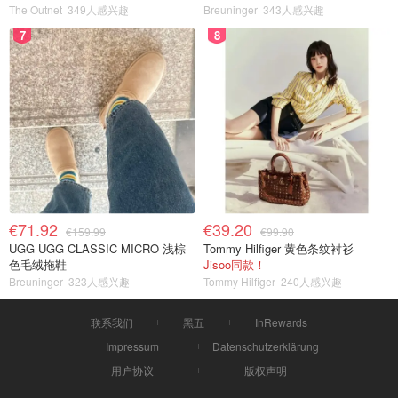
The Outnet
349人感兴趣
Breuninger
343人感兴趣
7
8
€71.92
€39.20
€159.99
€99.90
UGG UGG CLASSIC MICRO 浅棕
Tommy Hilfiger 黄色条纹衬衫
色毛绒拖鞋
Jisoo同款！
Breuninger
323人感兴趣
Tommy Hilfiger
240人感兴趣
联系我们
黑五
InRewards
Impressum
Datenschutzerklärung
用户协议
版权声明