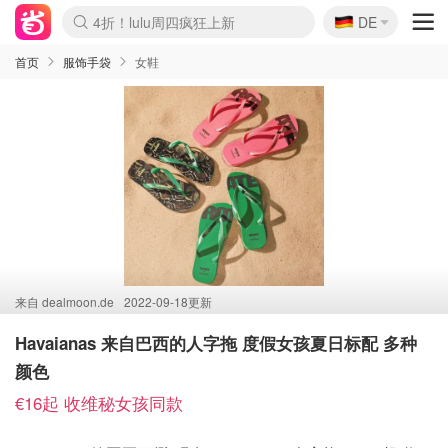
🇩🇪
4折！lulu周四疯狂上新
DE
Boticinal 夏促开抢！
还没结束！&OtherStories大促
Joybuy变相75折 随时失效
速领！Stanley独家85折
疑似霸哥！Camper额外叠85折
Zalando 奥莱闪促！每日更新
Moncler反季囤！5折起+叠9折
Coach Brooklyn仅€192
首页
服饰手袋
女鞋
来自
dealmoon.de
2022-09-18更新
Havaianas 来自巴西的人字拖 度假女孩夏日标配 多种
颜色
€16起 收维秘女孩同款