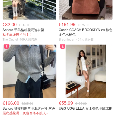
€82.00
€191.99
€315.00
€375.00
Sandro 千鸟格粗花呢连衣裙
Coach COACH BROOKLYN 28 棕色
秋冬高级感担当！！
金色水桶包
The Outnet
469人感兴趣
Breuninger
404人感兴趣
5
6
€166.00
€55.99
€265.00
€139.99
Sandro 拼接府绸羊毛混纺开衫 灰色
UGG UGG ELEA 女士棕色毛绒凉拖
层次感拉满，灰色百搭不挑人~