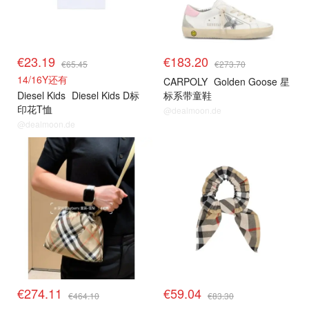
€23.19
€183.20
€65.45
€273.70
14/16Y还有
CARPOLY
Golden Goose 星
Diesel Kids
Diesel Kids D标
标系带童鞋
印花T恤
@dealmoon.de
@dealmoon.de
€274.11
€59.04
€464.10
€83.30