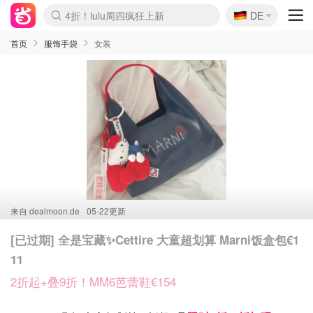
🇩🇪
4折！lulu周四疯狂上新
DE
Boticinal 夏促开抢！
还没结束！&OtherStories大促
Joybuy变相75折 随时失效
速领！Stanley独家85折
疑似霸哥！Camper额外叠85折
Zalando 奥莱闪促！每日更新
Moncler反季囤！5折起+叠9折
Coach Brooklyn仅€192
首页
服饰手袋
女装
来自
dealmoon.de
05-22更新
[已过期] 全是宝藏✨Cettire 大童超划算 Marni饭盒包€1
11
2折起+叠9折！MM6芭蕾鞋€154