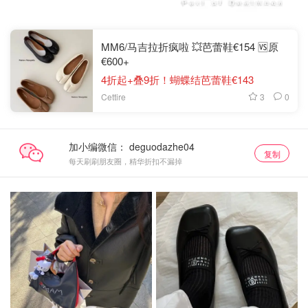
MM6/马吉拉折疯啦 💥芭蕾鞋€154 🆚原
€600+
4折起+叠9折！蝴蝶结芭蕾鞋€143
3
0
Cettire
加小编微信：
复制
每天刷刷朋友圈，精华折扣不漏掉