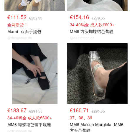
€111.52
€154.16
€202.30
€279.65
全网断货！
34-40码全 成人款€600+
Marni
双面手提包
MM6 方头蝴蝶结芭蕾鞋
@dealmoon.de
@dealmoon.de
€183.67
€160.71
€291.55
€291.55
34-40码全 成人款€600+
37、38、39
MM6 蝴蝶结芭蕾平底鞋
MM6 Maison Margiela
MM6
方头芭蕾鞋
@dealmoon.de