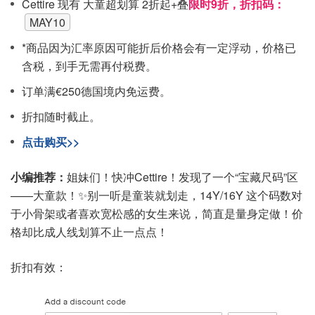
Cettire 现有 大童超划算 2折起+叠
限时9折，折扣码：
MAY10
*商品因为汇率原因可能折后价格会有一定浮动，价格已
含税，到手无需再付税费。
订单满€250德国境内免运费。
折扣随时截止。
点击购买>>
小编推荐：
姐妹们！快冲Cettire！发现了一个“宝藏尺码”区
——大童款！✨别一听是童装就划走，14Y/16Y 这个码数对
于小骨架或者喜欢宽松感的女生来说，简直是量身定做！价
格却比成人线划算不止一点点！
折扣有效：