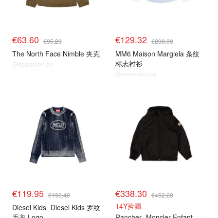
€63.60
€129.32
€95.20
€238.00
The North Face Nimble 夹克
MM6 Maison Margiela 条纹
标志衬衫
@dealmoon.de
@dealmoon.de
€119.95
€338.30
€190.40
€452.20
14Y捡漏
Diesel Kids
Diesel Kids 罗纹
毛衣 Logo
Rancher
Moncler Enfant