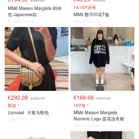
€380.80
€89.25
14/16Y还有
MM6 Maison Margiela 斜挎
包 Japanese款
MM6 数字印花T恤
@dealmoon.de
@dealmoon.de
€292.38
€168.68
€464.10
€357.00
新款！
16Y有！
Lioncast
大童马鞍包
MM6 Maison Margiela
Numeric Logo 提花连衣裙
@dealmoon.de
@dealmoon.de