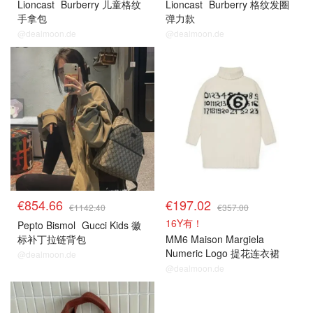
Lioncast
Burberry 儿童格纹
Lioncast
Burberry 格纹发圈
手拿包
弹力款
@dealmoon.de
@dealmoon.de
€854.66
€197.02
€1142.40
€357.00
16Y有！
Pepto Bismol
Gucci Kids 徽
标补丁拉链背包
MM6 Maison Margiela
Numeric Logo 提花连衣裙
@dealmoon.de
@dealmoon.de