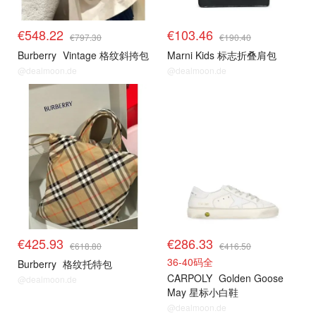
€548.22
€103.46
€797.30
€190.40
Burberry
Vintage 格纹斜挎包
Marni Kids 标志折叠肩包
@dealmoon.de
@dealmoon.de
€425.93
€286.33
€618.80
€416.50
36-40码全
Burberry
格纹托特包
CARPOLY
Golden Goose
@dealmoon.de
May 星标小白鞋
@dealmoon.de