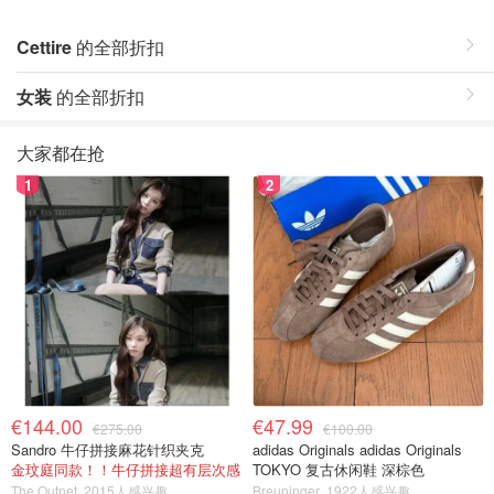
Cettire
的全部折扣
女装
的全部折扣
大家都在抢
1
2
€144.00
€47.99
€275.00
€100.00
Sandro 牛仔拼接麻花针织夹克
adidas Originals adidas Originals
金玟庭同款！！牛仔拼接超有层次感
TOKYO 复古休闲鞋 深棕色
The Outnet
2015人感兴趣
Breuninger
1922人感兴趣