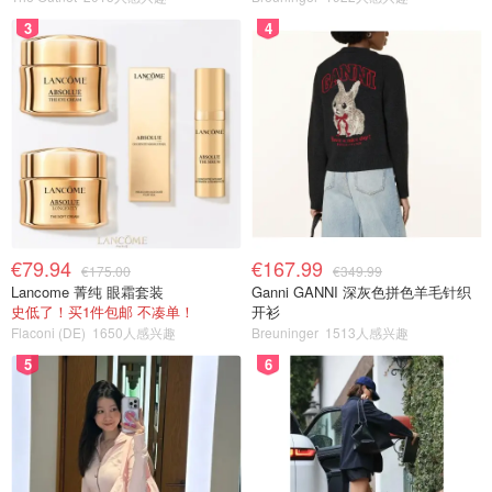
3
4
€79.94
€167.99
€175.00
€349.99
Lancome 菁纯 眼霜套装
Ganni GANNI 深灰色拼色羊毛针织
史低了！买1件包邮 不凑单！
开衫
Flaconi (DE)
1650人感兴趣
Breuninger
1513人感兴趣
5
6