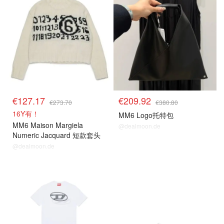
€127.17
€209.92
€273.70
€380.80
16Y有！
MM6 Logo托特包
MM6 Maison Margiela
@dealmoon.de
Numeric Jacquard 短款套头
衫
@dealmoon.de