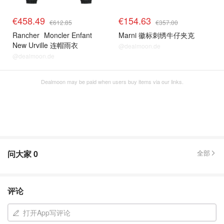
€458.49
€154.63
€612.85
€357.00
Rancher
Moncler Enfant
Marni 徽标刺绣牛仔夹克
New Urville 连帽雨衣
@dealmoon.de
@dealmoon.de
Dealmoon may be paid when users buy items via our links.
问大家
0
全部
评论
打开App写评论