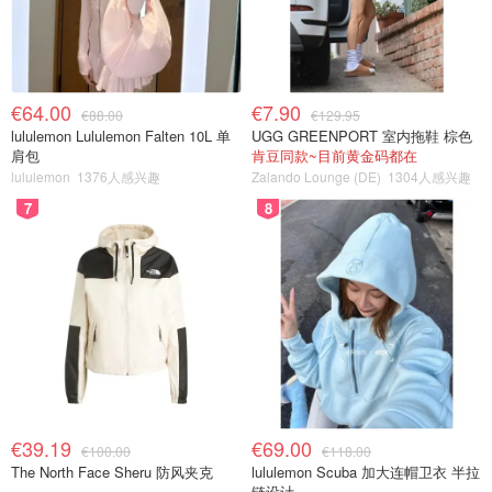
€64.00
€7.90
€88.00
€129.95
lululemon Lululemon Falten 10L 单
UGG GREENPORT 室内拖鞋 棕色
肩包
肯豆同款~目前黄金码都在
lululemon
1376人感兴趣
Zalando Lounge (DE)
1304人感兴趣
7
8
€39.19
€69.00
€100.00
€118.00
The North Face Sheru 防风夹克
lululemon Scuba 加大连帽卫衣 半拉
链设计