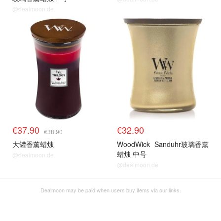
@dealmoon.de
€37.90
€32.90
€38.90
大罐香薰蜡烛
WoodWick
Sanduhr玻璃香薰
蜡烛 中号
@dealmoon.de
@dealmoon.de
Dealmoon may be paid when users buy items via our links.