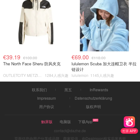
€39.19
€69.00
€100.00
€118.00
The North Face Sheru 防风夹克
lululemon Scuba 加大连帽卫衣 半拉
链设计
OUTLETCITY METZINGEN
1284人感兴趣
lululemon
1145人感兴趣
联系我们
黑五
InRewards
Impressum
Datenschutzerklärung
用户协议
版权声明
触屏版
电脑版
下载App
contact@dazhe.de
打开 APP
页面信息由用户分享或品牌、商家提供，由Dealmoon核实后发布折