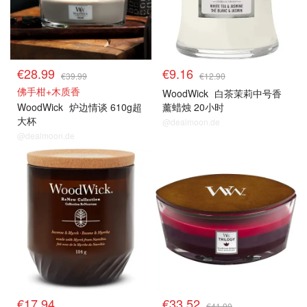
€28.99
€9.16
€39.99
€12.90
佛手柑+木质香
WoodWick
白茶茉莉中号香
WoodWick
炉边情谈 610g超
薰蜡烛 20小时
大杯
@dealmoon.de
@dealmoon.de
€17.94
€33.52
€41.90