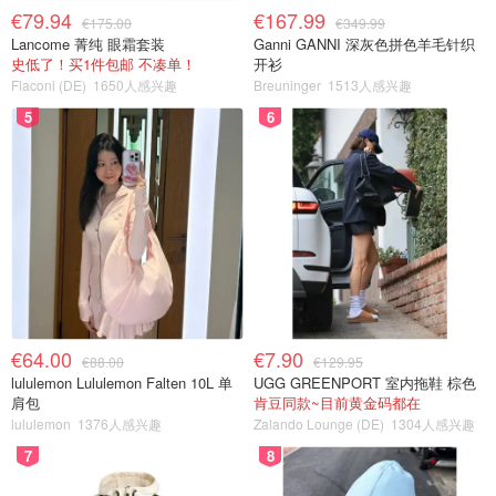
€79.94
€167.99
€175.00
€349.99
Lancome 菁纯 眼霜套装
Ganni GANNI 深灰色拼色羊毛针织
史低了！买1件包邮 不凑单！
开衫
Flaconi (DE)
1650人感兴趣
Breuninger
1513人感兴趣
5
6
€64.00
€7.90
€88.00
€129.95
lululemon Lululemon Falten 10L 单
UGG GREENPORT 室内拖鞋 棕色
肩包
肯豆同款~目前黄金码都在
lululemon
1376人感兴趣
Zalando Lounge (DE)
1304人感兴趣
7
8