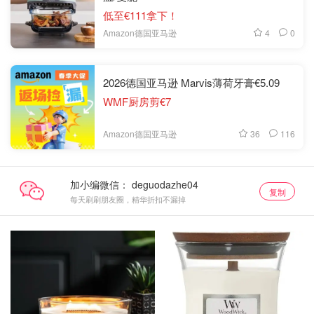
低至€111拿下！
4
0
Amazon德国亚马逊
2026德国亚马逊 Marvis薄荷牙膏€5.09
WMF厨房剪€7
36
116
Amazon德国亚马逊
加小编微信：
复制
每天刷刷朋友圈，精华折扣不漏掉