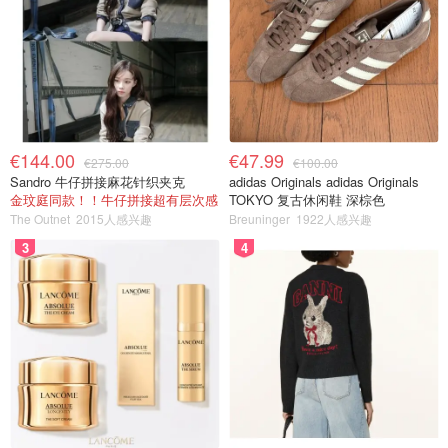
€144.00
€47.99
€275.00
€100.00
Sandro 牛仔拼接麻花针织夹克
adidas Originals adidas Originals
金玟庭同款！！牛仔拼接超有层次感
TOKYO 复古休闲鞋 深棕色
The Outnet
2015人感兴趣
Breuninger
1922人感兴趣
3
4