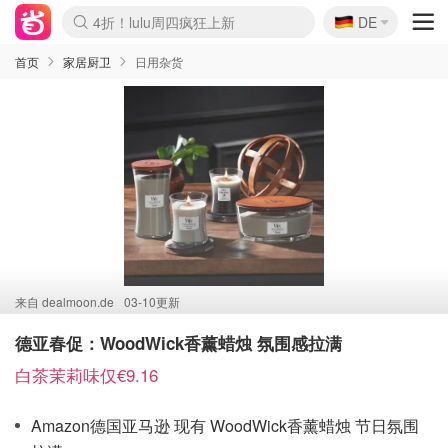
🇩🇪
4折！lulu周四疯狂上新
DE
Boticinal 夏促开抢！
还没结束！&OtherStories大促
Joybuy变相75折 随时失效
速领！Stanley独家85折
疑似霸哥！Camper额外叠85折
Zalando 奥莱闪促！每日更新
Moncler反季囤！5折起+叠9折
Coach Brooklyn仅€192
首页
家居厨卫
日用杂货
来自
dealmoon.de
03-10更新
德亚春促：WoodWick香薰蜡烛 氛围感拉满
白茶茉莉味仅€9.16
Amazon德国亚马逊 现有 WoodWick香薰蜡烛 节日氛围