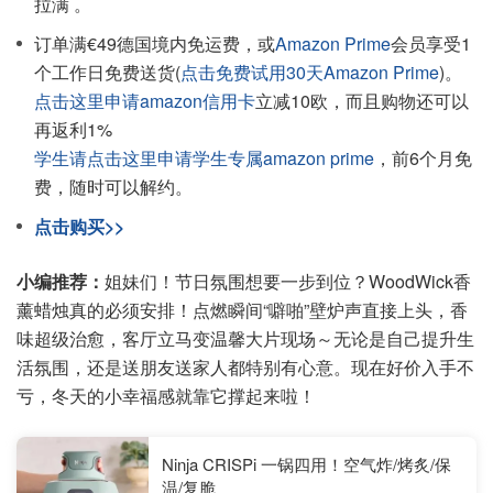
拉满 。
订单满€49德国境内免运费，或
Amazon Prime
会员享受1
个工作日免费送货(
点击免费试用30天Amazon Prime
)。
点击这里申请amazon信用卡
立减10欧，而且购物还可以
再返利1%
学生请点击这里申请学生专属amazon prime
，前6个月免
费，随时可以解约。
点击购买>>
小编推荐：
姐妹们！节日氛围想要一步到位？WoodWick香
薰蜡烛真的必须安排！点燃瞬间“噼啪”壁炉声直接上头，香
味超级治愈，客厅立马变温馨大片现场～无论是自己提升生
活氛围，还是送朋友送家人都特别有心意。现在好价入手不
亏，冬天的小幸福感就靠它撑起来啦！
Ninja CRISPi 一锅四用！空气炸/烤炙/保
温/复脆