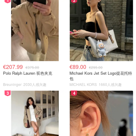
1
2
€207.99
€89.00
€375.00
€295.00
Polo Ralph Lauren 驼色夹克
Michael Kors Jet Set Logo提花托特
包
Breuninger
2030人感兴趣
MICHAEL KORS
1660人感兴趣
3
4