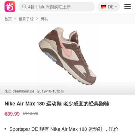
🇩🇪
4折！lulu周四疯狂上新
DE
Boticinal 夏促开抢！
还没结束！&OtherStories大促
Joybuy变相75折 随时失效
速领！Stanley独家85折
疑似霸哥！Camper额外叠85折
Zalando 奥莱闪促！每日更新
Moncler反季囤！5折起+叠9折
Coach Brooklyn仅€192
首页
服饰手袋
男鞋
来自
dealmoon.de
2019-10-18发布
Nike Air Max 180 运动鞋 老少咸宜的经典跑鞋
€89.99
€149.99
Sportspar DE 现有 Nike Air Max 180 运动鞋 ，现价