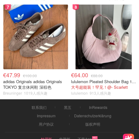
7
8
€47.99
€64.00
€100.00
€88.00
adidas Originals adidas Originals
lululemon Pleated Shoulder Bag 10L 单肩包
TOKYO 复古休闲鞋 深棕色
大号超能装！罕见！@- Scarlett
Breuninger
1019人感兴趣
lululemon
913人感兴趣
联系我们
黑五
InRewards
Impressum
Datenschutzerklärung
用户协议
版权声明
触屏版
电脑版
下载App