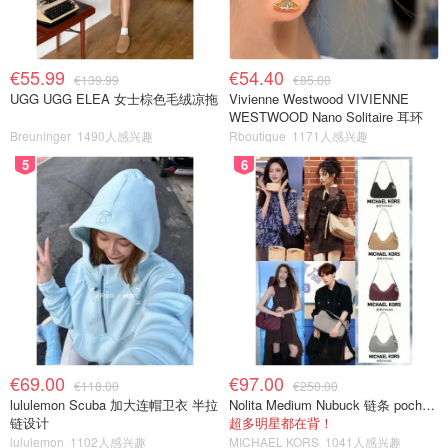
€55.99
€54.40
€139.99
€85.00
UGG UGG ELEA 女士棕色毛绒凉拖
Vivienne Westwood VIVIENNE
WESTWOOD Nano Solitaire 耳环
Breuninger
1490人感兴趣
Rboutique
1171人感兴趣
5
6
€69.00
€97.00
€118.00
€250.00
lululemon Scuba 加大连帽卫衣 半拉
Nolita Medium Nubuck 链条 pochette
链设计
超多明星都在背！
lululemon
1102人感兴趣
MICHAEL KORS
1041人感兴趣