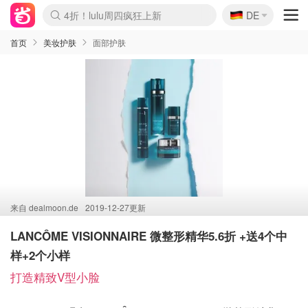
🇩🇪
4折！lulu周四疯狂上新
DE
Boticinal 夏促开抢！
还没结束！&OtherStories大促
Joybuy变相75折 随时失效
速领！Stanley独家85折
疑似霸哥！Camper额外叠85折
Zalando 奥莱闪促！每日更新
Moncler反季囤！5折起+叠9折
Coach Brooklyn仅€192
首页
美妆护肤
面部护肤
来自
dealmoon.de
2019-12-27更新
LANCÔME VISIONNAIRE 微整形精华5.6折 +送4个中
样+2个小样
打造精致V型小脸