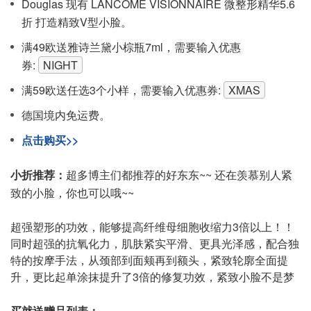
Douglas 现有 LANCÔME VISIONNAIRE 微整形精华5.6
折 打造精致V型小脸。
满49欧送雅诗兰黛小棕瓶7ml，需要输入优惠
券:
NIGHT
满59欧送任选3个小样，需要输入优惠券:
XMAS
德国境内免运费。
点击购买>>
小折推荐：
超多博主们都推荐的好东东~~ 还在羡慕别人紧
致的小脸，你也可以哦~~
超强塑形的功效，能够提高纤维母细胞收缩力3倍以上！！
同时超强的抗氧化力，肌肤紧实平滑、更具光泽感，配合独
特的按摩手法，从颈部到面颊再到额头，紧致轮廓全面提
升，更比起单涂抹提升了3倍的修复功效，紧致小脸不是梦
买就送赠品列表：