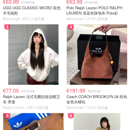
€63.99
€63.99
€159.99
€145.00
UGG UGG CLASSIC MICRO 驼色
Polo Ralph Lauren POLO RALPH
羊毛拖鞋
LAUREN 深蓝色珠地布 Polo衫
Breuninger
2037人感兴趣
Breuninger
1618人感兴趣
3
4
€77.00
€191.99
€110.00
€375.00
Ralph Lauren 法式毛圈拉链连帽卫
Coach COACH BROOKLYN 28 棕色
衣 男童
金色水桶包
Ralph Lauren
1597人感兴趣
Breuninger
1310人感兴趣
5
6