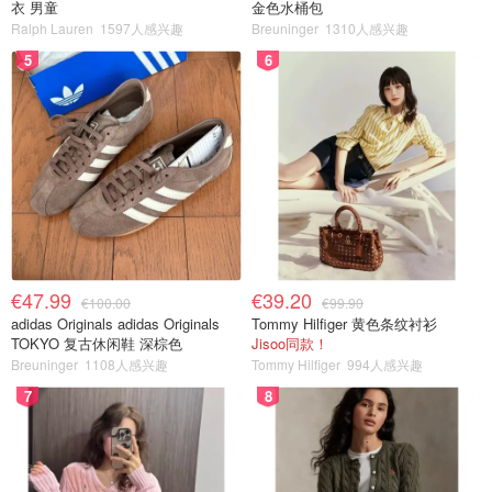
衣 男童
金色水桶包
Ralph Lauren
1597人感兴趣
Breuninger
1310人感兴趣
5
6
€47.99
€39.20
€100.00
€99.90
adidas Originals adidas Originals
Tommy Hilfiger 黄色条纹衬衫
TOKYO 复古休闲鞋 深棕色
Jisoo同款！
Breuninger
1108人感兴趣
Tommy Hilfiger
994人感兴趣
7
8