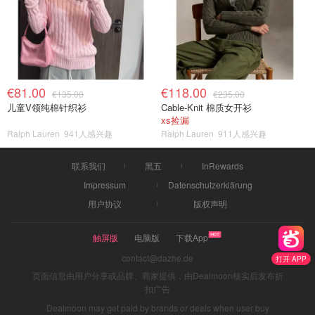
€81.00
€118.00
€135.00
€235.00
儿童V领纯棉针织衫
Cable-Knit 棉质女开衫
xs捡漏
Ralph Lauren
941人感兴趣
Ralph Lauren
911人感兴趣
联系我们
黑五
InRewards
Impressum
Datenschutzerklärung
用户协议
版权声明
触屏版
电脑版
下载App
contact@dazhe.de
打开 APP
页面信息由用户分享或品牌、商家提供，由Dealmoon核实后发布折
扣广告
Dealmoon may get paid by brands or deals when user buy