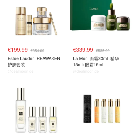
€199.99
€339.99
€354.00
€535.00
Estee Lauder
REAWAKEN
La Mer
面霜30ml+精华
护肤套装
15ml+眼霜15ml
@dealmoon.de
@dealmoon.de