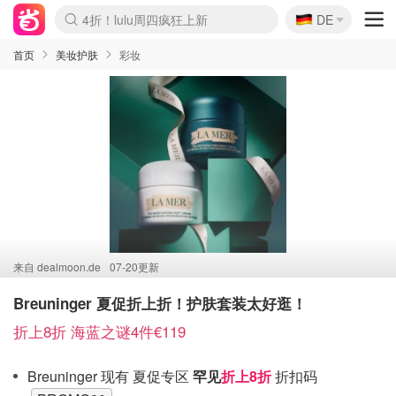
🇩🇪
4折！lulu周四疯狂上新
DE
Boticinal 夏促开抢！
还没结束！&OtherStories大促
Joybuy变相75折 随时失效
速领！Stanley独家85折
疑似霸哥！Camper额外叠85折
Zalando 奥莱闪促！每日更新
Moncler反季囤！5折起+叠9折
Coach Brooklyn仅€192
首页
美妆护肤
彩妆
来自
dealmoon.de
07-20更新
Breuninger 夏促折上折！护肤套装太好逛！
折上8折 海蓝之谜4件€119
Breuninger 现有 夏促专区
罕见
折上8折
折扣码