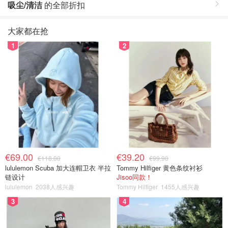
吸尘/清洁
的全部折扣
大家都在抢
1
2
€69.00
€39.20
€118.00
€99.90
lululemon Scuba 加大连帽卫衣 半拉
Tommy Hilfiger 黄色条纹衬衫
链设计
Jisoo同款！
lululemon
2038人感兴趣
Tommy Hilfiger
1455人感兴趣
3
4