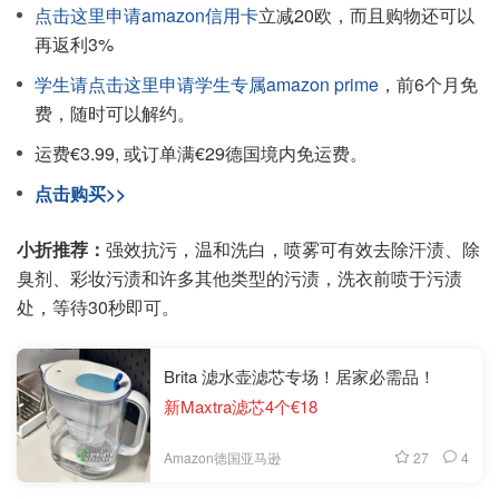
点击这里申请amazon信用卡
立减20欧，而且购物还可以
再返利3%
学生请点击这里申请学生专属amazon prime
，前6个月免
费，随时可以解约。
运费€3.99, 或订单满€29德国境内免运费。
点击购买>>
小折推荐：
强效抗污，温和洗白，喷雾可有效去除汗渍、除
臭剂、彩妆污渍和许多其他类型的污渍，洗衣前喷于污渍
处，等待30秒即可。
Brita 滤水壶滤芯专场！居家必需品！
新Maxtra滤芯4个€18
27
4
Amazon德国亚马逊