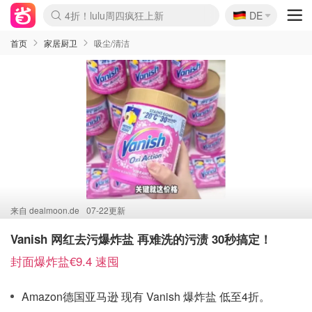
🇩🇪
4折！lulu周四疯狂上新
DE
Boticinal 夏促开抢！
还没结束！&OtherStories大促
Joybuy变相75折 随时失效
速领！Stanley独家85折
疑似霸哥！Camper额外叠85折
Zalando 奥莱闪促！每日更新
Moncler反季囤！5折起+叠9折
Coach Brooklyn仅€192
首页
家居厨卫
吸尘/清洁
来自
dealmoon.de
07-22更新
Vanish 网红去污爆炸盐 再难洗的污渍 30秒搞定！
封面爆炸盐€9.4 速囤
Amazon德国亚马逊 现有 Vanish 爆炸盐 低至4折。