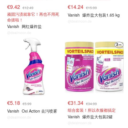
€9.42
€14.24
€12.49
€15.99
顽固污渍就靠它！再也不用死
Vanish
爆炸盐大包装1.65 kg
命搓啦！
@dealmoon.de
Vanish
网红爆炸盐
@dealmoon.de
€5.18
€31.34
€5.99
€34.99
组合套装！所以衣服都搞定
Vanish
Oxi Action 去污喷雾
Vanish
爆炸盐大包装2罐
@dealmoon.de
@dealmoon.de