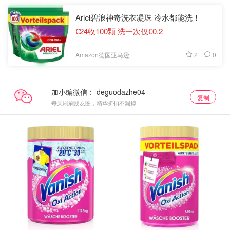
Ariel碧浪神奇洗衣凝珠 冷水都能洗！
€24收100颗 洗一次仅€0.2
2
0
Amazon德国亚马逊
加小编微信：
复制
每天刷刷朋友圈，精华折扣不漏掉