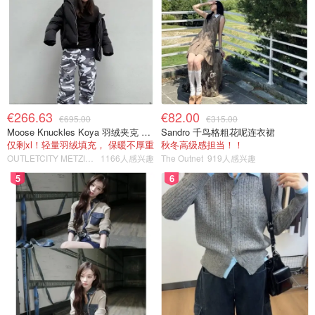
€266.63
€82.00
€695.00
€315.00
Moose Knuckles Koya 羽绒夹克 黑色
Sandro 千鸟格粗花呢连衣裙
仅剩xl！轻量羽绒填充， 保暖不厚重
秋冬高级感担当！！
OUTLETCITY METZINGEN
1166人感兴趣
The Outnet
919人感兴趣
5
6