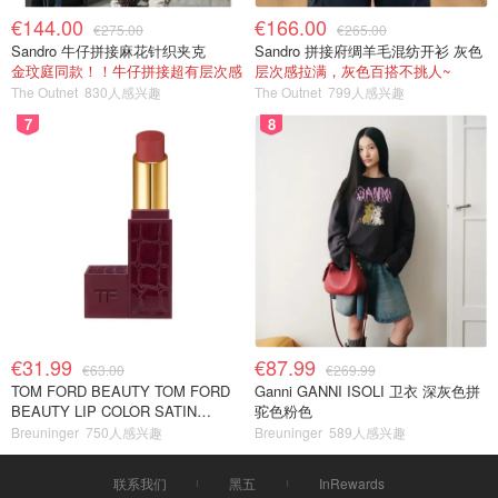
€144.00
€166.00
€275.00
€265.00
Sandro 牛仔拼接麻花针织夹克
Sandro 拼接府绸羊毛混纺开衫 灰色
金玟庭同款！！牛仔拼接超有层次感
层次感拉满，灰色百搭不挑人~
The Outnet
830人感兴趣
The Outnet
799人感兴趣
7
8
€31.99
€87.99
€63.00
€269.99
TOM FORD BEAUTY TOM FORD
Ganni GANNI ISOLI 卫衣 深灰色拼
BEAUTY LIP COLOR SATIN
驼色粉色
MATTE 裸玫瑰口红
Breuninger
750人感兴趣
Breuninger
589人感兴趣
联系我们
黑五
InRewards