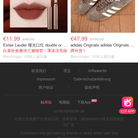
€11.99
€47.99
€46.00
€100.00
Estee Lauder 哑光口红 double or nothing色号
adidas Originals adidas Originals TOKYO 复古休闲鞋 深棕色
白菜价捡雅诗兰黛细管！薄涂没毛病
蹲补货！
Breuninger
1056人感兴趣
Breuninger
1036人感兴趣
联系我们
黑五
InRewards
Impressum
Datenschutzerklärung
用户协议
版权声明
触屏版
电脑版
下载App
contact@dazhe.de
打开 APP
页面信息由用户分享或品牌、商家提供，由Dealmoon核实后发布折
扣广告
Dealmoon may get paid by brands or deals when user buy
through links