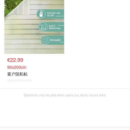
€22.99
90x200cm
窗户隐私帖
@dealmoon.de
Dealmoon may be paid when users buy items via our links.