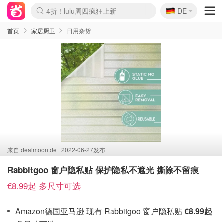
🇩🇪
4折！lulu周四疯狂上新
DE
Boticinal 夏促开抢！
还没结束！&OtherStories大促
Joybuy变相75折 随时失效
速领！Stanley独家85折
疑似霸哥！Camper额外叠85折
Zalando 奥莱闪促！每日更新
Moncler反季囤！5折起+叠9折
Coach Brooklyn仅€192
首页
家居厨卫
日用杂货
来自
dealmoon.de
2022-06-27发布
Rabbitgoo 窗户隐私贴 保护隐私不遮光 撕除不留痕
€8.99起 多尺寸可选
Amazon德国亚马逊 现有 Rabbitgoo 窗户隐私贴
€8.99起