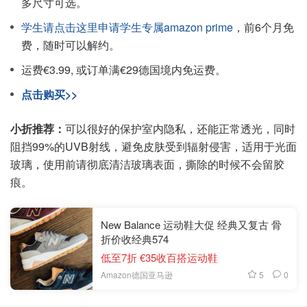
多尺寸可选。
学生请点击这里申请学生专属amazon prime
，前6个月免
费，随时可以解约。
运费€3.99, 或订单满€29德国境内免运费。
点击购买>>
小折推荐：
可以很好的保护室内隐私，还能正常透光，同时
阻挡99%的UVB射线，避免皮肤受到辐射侵害，适用于光面
玻璃，使用前请彻底清洁玻璃表面，撕除的时候不会留胶
痕。
New Balance 运动鞋大促 经典又复古 骨
折价收经典574
低至7折 €35收百搭运动鞋
5
0
Amazon德国亚马逊