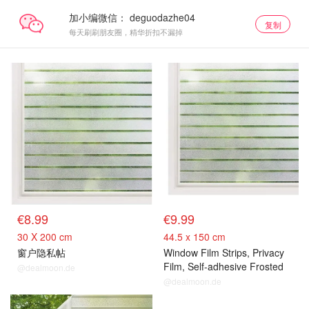
加小编微信：
复制
每天刷刷朋友圈，精华折扣不漏掉
€8.99
€9.99
30 X 200 cm
44.5 x 150 cm
窗户隐私帖
Window Film Strips, Privacy
Film, Self-adhesive Frosted
@dealmoon.de
Glass Privacy Film Screen,
@dealmoon.de
Striped Film for the Office,
Anti-UV