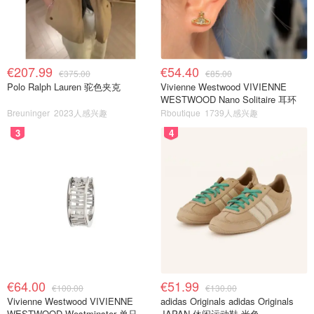
€207.99
€54.40
€375.00
€85.00
Polo Ralph Lauren 驼色夹克
Vivienne Westwood VIVIENNE
WESTWOOD Nano Solitaire 耳环
Breuninger
2023人感兴趣
Rboutique
1739人感兴趣
3
4
€64.00
€51.99
€100.00
€130.00
Vivienne Westwood VIVIENNE
adidas Originals adidas Originals
WESTWOOD Westminster 单只耳
JAPAN 休闲运动鞋 米色