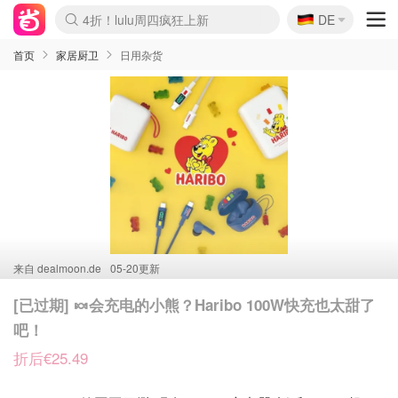
🇩🇪
4折！lulu周四疯狂上新
DE
Boticinal 夏促开抢！
还没结束！&OtherStories大促
Joybuy变相75折 随时失效
速领！Stanley独家85折
疑似霸哥！Camper额外叠85折
Zalando 奥莱闪促！每日更新
Moncler反季囤！5折起+叠9折
Coach Brooklyn仅€192
首页
家居厨卫
日用杂货
来自
dealmoon.de
05-20更新
[已过期] 🍬会充电的小熊？Haribo 100W快充也太甜了
吧！
折后€25.49