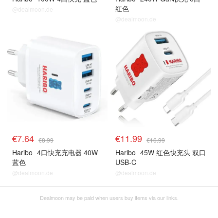
红色
@dealmoon.de
@dealmoon.de
€7.64
€11.99
€8.99
€16.99
Haribo
4口快充充电器 40W
Haribo
45W 红色快充头 双口
蓝色
USB-C
@dealmoon.de
@dealmoon.de
Dealmoon may be paid when users buy items via our links.