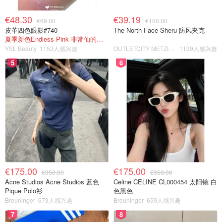
€48.30
€39.19
€69.00
€100.00
皮革四色眼影#740
The North Face Sheru 防风夹克
夏季新色Endless Pink 非常仙的亮片盘！
YSL Beauty
1153人感兴趣
OUTLETCITY METZINGEN
1139人感兴趣
5
6
€175.00
€175.00
€350.00
€350.00
Acne Studios Acne Studios 蓝色
Celine CELINE CL000454 太阳镜 白
Pique Polo衫
色黑色
Breuninger
673人感兴趣
Breuninger
659人感兴趣
7
8