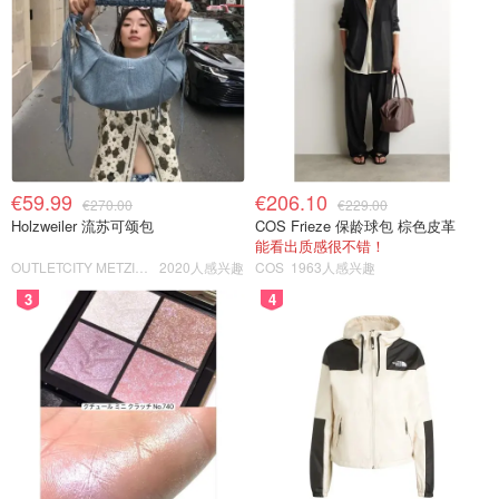
€59.99
€206.10
€270.00
€229.00
Holzweiler 流苏可颂包
COS Frieze 保龄球包 棕色皮革
能看出质感很不错！
OUTLETCITY METZINGEN
2020人感兴趣
COS
1963人感兴趣
3
4