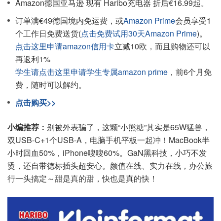
Amazon德国亚马逊 现有 Haribo充电器 折后€16.99起。
订单满€49德国境内免运费，或
Amazon Prime
会员享受1
个工作日免费送货(
点击免费试用30天Amazon Prime
)。
点击这里申请amazon信用卡
立减10欧，而且购物还可以
再返利1%
学生请点击这里申请学生专属amazon prime
，前6个月免
费，随时可以解约。
点击购买>>
小编推荐：
别被外表骗了，这颗“小熊糖”其实是65W猛兽，
双USB-C+1个USB-A，电脑手机平板一起冲！MacBook半
小时回血50%，iPhone嗖嗖60%。GaN黑科技，小巧不发
烫，还自带德标插头超安心。颜值在线、实力在线，办公旅
行一头搞定～甜是真的甜，快也是真的快！