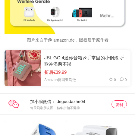
图片来自于@ amazon.de，版权属于原作者
JBL GO 4迷你音箱🎶手掌里的小钢炮 听
歌冲浪两不误
折后€39.99
0
0
Amazon德国亚马逊
加小编微信：
复制
每天刷刷朋友圈，精华折扣不漏掉