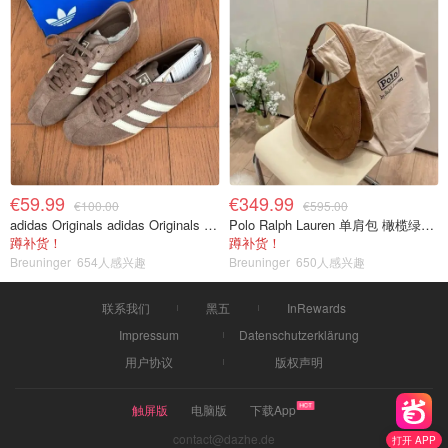
€59.99
€349.99
€100.00
€595.00
adidas Originals adidas Originals TOKYO 复古休闲鞋 深棕色
Polo Ralph Lauren 单肩包 橄榄绿金色
蹲补货！
蹲补货！
Breuninger
654人感兴趣
Breuninger
650人感兴趣
联系我们
黑五
InRewards
Impressum
Datenschutzerklärung
用户协议
版权声明
触屏版
电脑版
下载App
contact@dazhe.de
打开 APP