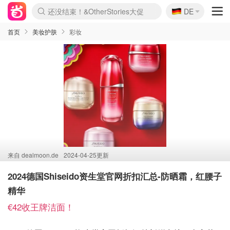
🇩🇪
还没结束！&OtherStories大促
DE
Boticinal 夏促开抢！
4折！lulu周四疯狂上新
Joybuy变相75折 随时失效
速领！Stanley独家85折
疑似霸哥！Camper额外叠85折
Zalando 奥莱闪促！每日更新
Moncler反季囤！5折起+叠9折
Coach Brooklyn仅€192
首页
美妆护肤
彩妆
来自
dealmoon.de
2024-04-25更新
2024德国Shiseido资生堂官网折扣汇总-防晒霜，红腰子
精华
€42收王牌洁面！