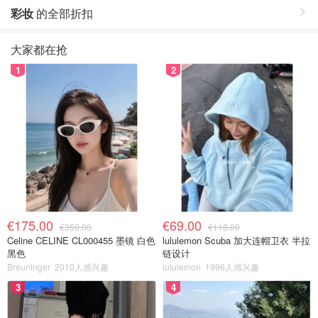
彩妆
的全部折扣
大家都在抢
1
2
€175.00
€69.00
€350.00
€118.00
Celine CELINE CL000455 墨镜 白色
lululemon Scuba 加大连帽卫衣 半拉
黑色
链设计
Breuninger
2010人感兴趣
lululemon
1996人感兴趣
3
4