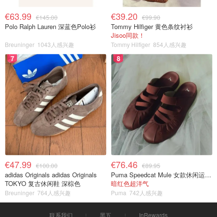
€63.99
€39.20
€145.00
€99.90
Polo Ralph Lauren 深蓝色Polo衫
Tommy Hilfiger 黄色条纹衬衫
Jisoo同款！
Breuninger
1043人感兴趣
Tommy Hilfiger
854人感兴趣
7
8
€47.99
€76.46
€100.00
€89.95
adidas Originals adidas Originals
Puma Speedcat Mule 女款休闲运动鞋
TOKYO 复古休闲鞋 深棕色
暗红色超洋气
Breuninger
764人感兴趣
Puma
742人感兴趣
联系我们
黑五
InRewards