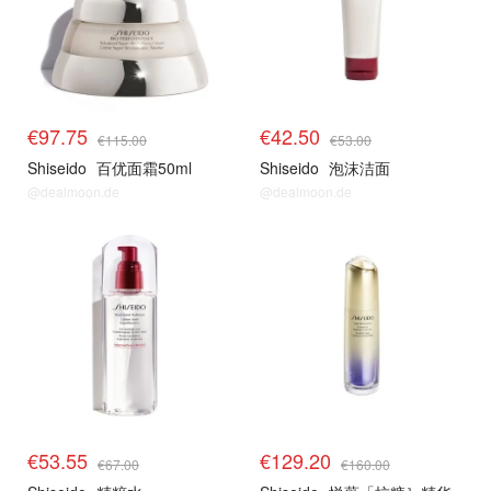
€97.75
€42.50
€115.00
€53.00
Shiseido
百优面霜50ml
Shiseido
泡沫洁面
@dealmoon.de
@dealmoon.de
€53.55
€129.20
€67.00
€160.00