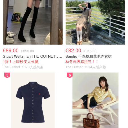
€89.00
€82.00
€850.00
€315.00
Stuart Weitzman THE OUTNET Jocey 弹力绒面过膝靴
Sandro 千鸟格粗花呢连衣裙
1折！上脚秒变大长腿
秋冬高级感担当！！
The Outnet
1373人感兴趣
The Outnet
1214人感兴趣
5
6