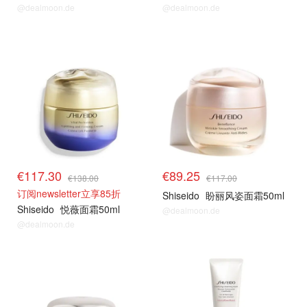
@dealmoon.de
@dealmoon.de
€117.30
€89.25
€138.00
€117.00
订阅newsletter立享85折
Shiseido
盼丽风姿面霜50ml
Shiseido
悦薇面霜50ml
@dealmoon.de
@dealmoon.de