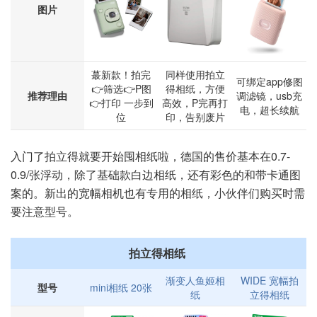
图片
蕞新款！拍完
同样使用拍立
可绑定app修图
👉筛选👉P图
得相纸，方便
推荐理由
调滤镜，usb充
👉打印 一步到
高效，P完再打
电，超长续航
位
印，告别废片
入门了拍立得就要开始囤相纸啦，德国的售价基本在0.7-
0.9/张浮动，除了基础款白边相纸，还有彩色的和带卡通图
案的。新出的宽幅相机也有专用的相纸，小伙伴们购买时需
要注意型号。
拍立得相纸
渐变人鱼姬相
WIDE 宽幅拍
型号
mini相纸 20张
纸
立得相纸