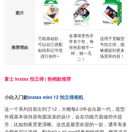
图片
金属渐变色非
万能基础款，
适用于宽幅型
常有个性，每
可以自己搭配
号拍立得，能
推荐理由
张色彩都不一
贴纸和记号笔
够捕捉到更多
样，独一无
进行创作~
场景和内容！
二！
富士 Instax 拍立得 | 热销款推荐
小白入门款
instax mini 12 拍立得相机
这一个系列目前出到了12，大概每2-3年会出新一代，造型
外观基本保持原有圆滚滚的设计，会在功能方面做些许提
升，比如拍夜景更清晰。这也是最受欢迎的一款，通常有多
个颜色可以选择，配合62 x 46 mm经典相纸使用。预算充足