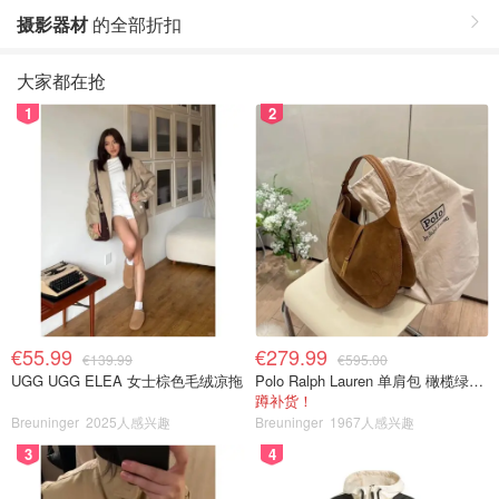
摄影器材
的全部折扣
大家都在抢
1
2
€55.99
€279.99
€139.99
€595.00
UGG UGG ELEA 女士棕色毛绒凉拖
Polo Ralph Lauren 单肩包 橄榄绿金色
蹲补货！
Breuninger
2025人感兴趣
Breuninger
1967人感兴趣
3
4