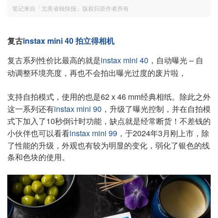
笔记来自「北美省钱快报」版权归原作者所有
复古
instax mini 40 拍立得相机
复古系列性价比最高的就是
instax mini 40
，自动曝光 – 自
动调整环境亮度，再也不会拍出曝光过度的废片啦，
支持自拍模式，使用的也是62 x 46 mm经典相纸。除此之外
这一系列还有
instax mini 90
，升级了曝光控制，并在自拍模
式下加入了10秒倒计时功能，缺点就是经常断货！不差钱的
小伙伴也可以看看
instax mini 99
，于2024年3月刚上市，除
了性能的升级，外观也有较为明显的变化，弱化了银色的线
条和色块的使用。