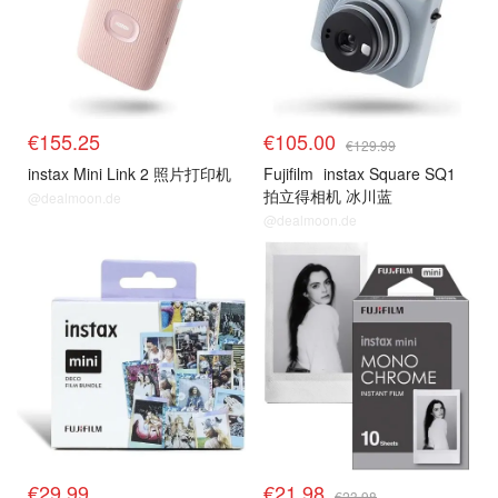
€155.25
€105.00
€129.99
instax Mini Link 2 照片打印机
Fujifilm
instax Square SQ1
拍立得相机 冰川蓝
@dealmoon.de
@dealmoon.de
€29.99
€21.98
€23.98