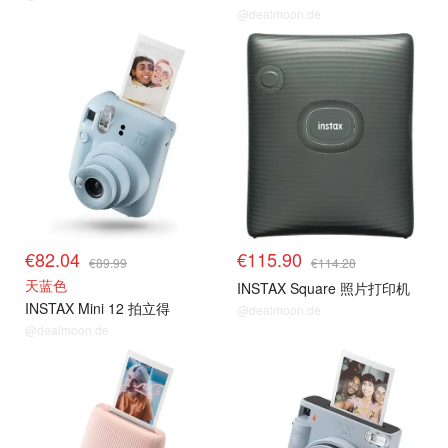
@dealmoon.de
€82.04
€115.90
€89.99
€114.28
天蓝色
INSTAX Square 照片打印机
INSTAX Mini 12 拍立得
@dealmoon.de
@dealmoon.de