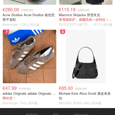
€280.00
€115.19
€490.00
€350.00
Acne Studios Acne Studios 银色芭
Mammut Skijacke 滑雪夹克
蕾平底鞋
滑雪级防护，保暖防风一步到位！仅剩s！
Breuninger
1236人感兴趣
OUTLETCITY METZINGEN
1217人感兴趣
7
8
€47.99
€85.00
€100.00
€225.00
adidas Originals adidas Originals TOKYO 复古休闲鞋 深棕色
Michael Kors Alice Small 麂皮单肩
蹲补货！
包
Breuninger
753人感兴趣
MICHAEL KORS
644人感兴趣
联系我们
黑五
InRewards