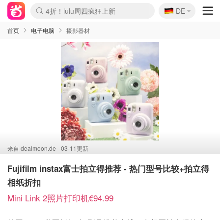
🇩🇪
4折！lulu周四疯狂上新
DE
Boticinal 夏促开抢！
还没结束！&OtherStories大促
Joybuy变相75折 随时失效
速领！Stanley独家85折
疑似霸哥！Camper额外叠85折
Zalando 奥莱闪促！每日更新
Moncler反季囤！5折起+叠9折
Coach Brooklyn仅€192
首页
电子电脑
摄影器材
来自
dealmoon.de
03-11更新
Fujifilm instax富士拍立得推荐 - 热门型号比较+拍立得
相纸折扣
Mini Link 2照片打印机€94.99