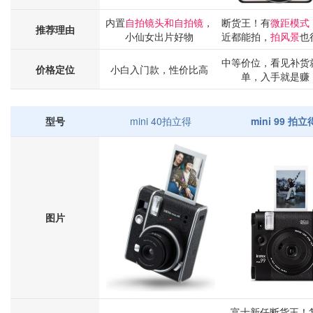
内置
自拍镜头和自拍镜
，
断货王！有
微距模式
推荐理由
小仙女出片好物
近都能拍，
拍风景
也
中等价位，看见补货
价格定位
小白入门款，性价比高
单，入手就是赚
型号
mini 40拍立得
mini 99 拍立
图片
富士新任断货王！