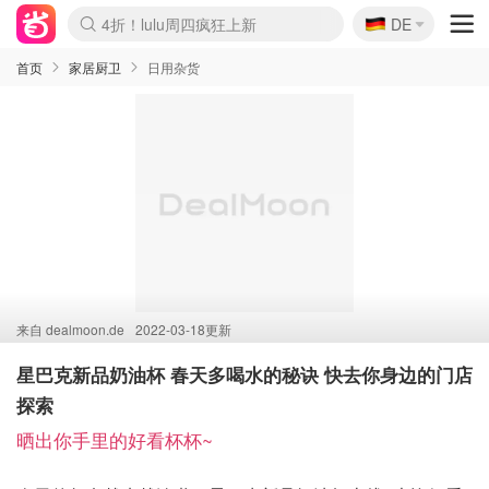
🇩🇪
4折！lulu周四疯狂上新
DE
Boticinal 夏促开抢！
还没结束！&OtherStories大促
Joybuy变相75折 随时失效
速领！Stanley独家85折
疑似霸哥！Camper额外叠85折
Zalando 奥莱闪促！每日更新
Moncler反季囤！5折起+叠9折
Coach Brooklyn仅€192
首页
家居厨卫
日用杂货
来自
dealmoon.de
2022-03-18更新
星巴克新品奶油杯 春天多喝水的秘诀 快去你身边的门店
探索
晒出你手里的好看杯杯~