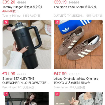
€39.20
€39.19
€99.90
€100.00
Tommy Hilfiger 黄色条纹衬衫
The North Face Sheru 防风夹克
Jisoo同款！
Tommy Hilfiger
1456人感兴趣
OUTLETCITY METZINGEN
657人感兴趣
5
6
€31.99
€47.99
€49.99
€100.00
Stanley STANLEY THE
adidas Originals adidas Originals
QUENCHER H2.O FLOWSTATE 保
TOKYO 复古休闲鞋 深棕色
温杯 1.18L 黑色
Breuninger
651人感兴趣
Breuninger
562人感兴趣
7
8