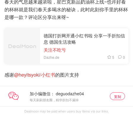
春天的气息越来越浓啦，星巴克新品奶油杯上线~也许好看
的杯杯就是我们春天多喝水的秘诀，此时此刻你手里的杯杯
是哪一款？评论区分享出来呀~
德国打折网开通小红书啦 分享一手折扣信
息 德国生活攻略
关注不吃亏
5
0
Dazhe.de
感谢
@heyitsyoki/小红书
的图片支持
加小编微信：
复制
每天刷刷朋友圈，精华折扣不漏掉
Dealmoon may be paid when users buy items via our links.