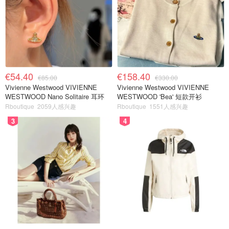
€54.40
€158.40
€85.00
€330.00
Vivienne Westwood VIVIENNE
Vivienne Westwood VIVIENNE
WESTWOOD Nano Solitaire 耳环
WESTWOOD 'Bea' 短款开衫
Rboutique
2059人感兴趣
Rboutique
1551人感兴趣
3
4