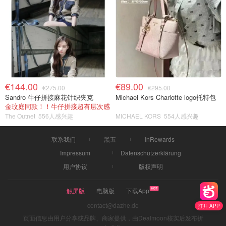
€144.00
€89.00
€275.00
€295.00
Sandro 牛仔拼接麻花针织夹克
Michael Kors Charlotte logo托特包
金玟庭同款！！牛仔拼接超有层次感
The Outnet
556人感兴趣
MICHAEL KORS
554人感兴趣
联系我们
黑五
InRewards
Impressum
Datenschutzerklärung
用户协议
版权声明
触屏版
电脑版
下载App
contact@dazhe.de
打开 APP
页面信息由用户分享或品牌、商家提供，由Dealmoon核实后发布折