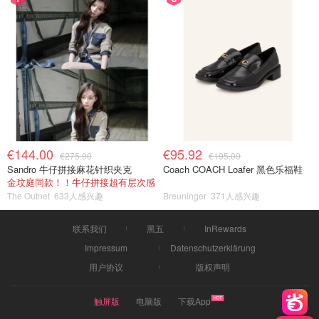
€144.00
€95.92
€275.00
€195.00
Sandro 牛仔拼接麻花针织夹克
Coach COACH Loafer 黑色乐福鞋
金玟庭同款！！牛仔拼接超有层次感
The Outnet
633人感兴趣
Breuninger
371人感兴趣
联系我们
黑五
InRewards
Impressum
Datenschutzerklärung
用户协议
版权声明
触屏版
电脑版
下载App