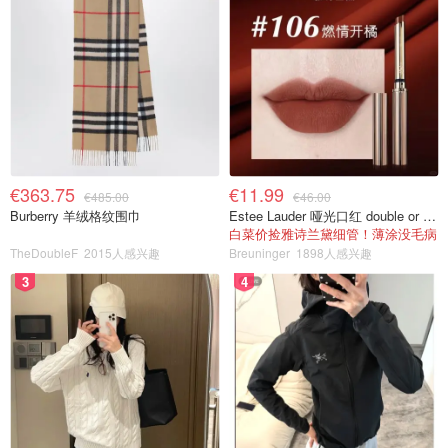
€363.75
€11.99
€485.00
€46.00
Burberry 羊绒格纹围巾
Estee Lauder 哑光口红 double or nothing色号
白菜价捡雅诗兰黛细管！薄涂没毛病
TheDoubleF
2015人感兴趣
Breuninger
1898人感兴趣
3
4