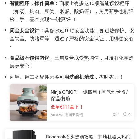
智能程序，操作简单：
面板上有多达13项智能预设程序
（如汤、炖肉、豆类、米饭、酸奶等），厨房新手也能轻
松上手，基本实现“一键烹饪”！
周全安全设计：
具备超过10项安全功能，如过热保护、安
全锁盖、防堵罩等，通过了严格的安全认证，用得更安心
~
食品级不锈钢内锅
，三层复合底受热均匀，且没有化学涂
层更安心！
内锅、锅盖及配件大多
可用洗碗机清洗
，省时省力！
Ninja CRISPi 一锅四用！空气炸/烤炙/
保温/复脆
低至€111拿下！
4
0
Amazon德国亚马逊
Roborock石头选购攻略｜扫地机器人热门