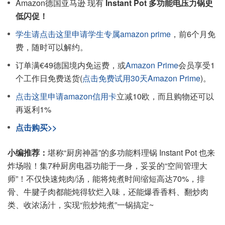
Amazon德国亚马逊 现有
Instant Pot 多功能电压力锅史
低闪促！
学生请点击这里申请学生专属amazon prime
，前6个月免
费，随时可以解约。
订单满€49德国境内免运费，或
Amazon Prime
会员享受1
个工作日免费送货(
点击免费试用30天Amazon Prime
)。
点击这里申请amazon信用卡
立减10欧，而且购物还可以
再返利1%
点击购买>>
小编推荐：
堪称“厨房神器”的多功能料理锅 Instant Pot 也来
炸场啦！集7种厨房电器功能于一身，妥妥的“空间管理大
师”！不仅快速炖肉/汤，能将炖煮时间缩短高达70%，排
骨、牛腱子肉都能炖得软烂入味，还能爆香香料、翻炒肉
类、收浓汤汁，实现“煎炒炖煮”一锅搞定~