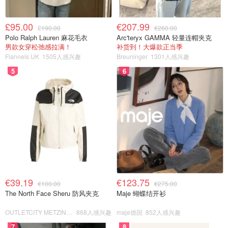
£95.00
€207.99
£190.00
€260.00
Polo Ralph Lauren 麻花毛衣
Arc'teryx GAMMA 轻量连帽夹克
男款女穿松弛感拉满！
补货到！大爆款正当季
Flannels UK
1505人感兴趣
Breuninger
1301人感兴趣
5
6
€39.19
€123.75
€100.00
€275.00
The North Face Sheru 防风夹克
Maje 蝴蝶结开衫
OUTLETCITY METZINGEN
868人感兴趣
maje德国
852人感兴趣
7
8