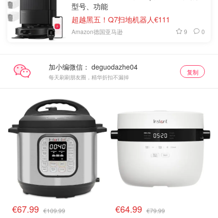
型号、功能
超越黑五！Q7扫地机器人€111
9
0
Amazon德国亚马逊
加小编微信：
复制
每天刷刷朋友圈，精华折扣不漏掉
€67.99
€64.99
€109.99
€79.99