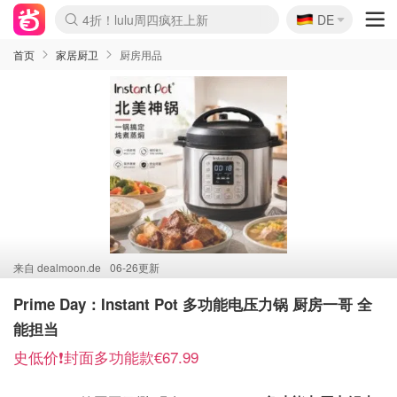
🇩🇪
4折！lulu周四疯狂上新
DE
Boticinal 夏促开抢！
还没结束！&OtherStories大促
Joybuy变相75折 随时失效
速领！Stanley独家85折
疑似霸哥！Camper额外叠85折
Zalando 奥莱闪促！每日更新
Moncler反季囤！5折起+叠9折
Coach Brooklyn仅€192
首页
家居厨卫
厨房用品
来自
dealmoon.de
06-26更新
Prime Day：Instant Pot 多功能电压力锅 厨房一哥 全
能担当
史低价❗️封面多功能款€67.99