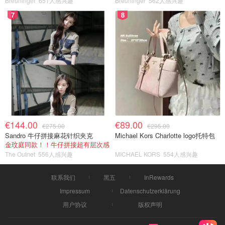
Breuninger
651人感兴趣
Breuninger
562人感兴趣
7
8
€144.00
€89.00
€275.00
€295.00
Sandro 牛仔拼接麻花针织夹克
Michael Kors Charlotte logo托特包
金玟庭同款！！牛仔拼接超有层次感
The Outnet
556人感兴趣
MICHAEL KORS
554人感兴趣
联系我们
黑五
InRewards
Impressum
Datenschutzerklärung
用户协议
版权声明