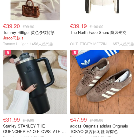
€39.20
€39.19
€99.90
€100.00
Tommy Hilfiger 黄色条纹衬衫
The North Face Sheru 防风夹克
Jisoo同款！
Tommy Hilfiger
1456人感兴趣
OUTLETCITY METZINGEN
657人感兴趣
5
6
€31.99
€47.99
€49.99
€100.00
Stanley STANLEY THE
adidas Originals adidas Originals
QUENCHER H2.O FLOWSTATE 保
TOKYO 复古休闲鞋 深棕色
温杯 1.18L 黑色