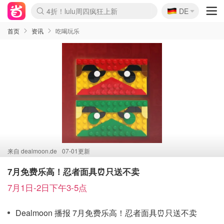
🇩🇪
4折！lulu周四疯狂上新
DE
Boticinal 夏促开抢！
还没结束！&OtherStories大促
Joybuy变相75折 随时失效
速领！Stanley独家85折
疑似霸哥！Camper额外叠85折
Zalando 奥莱闪促！每日更新
Moncler反季囤！5折起+叠9折
Coach Brooklyn仅€192
首页
资讯
吃喝玩乐
来自
dealmoon.de
07-01更新
7月免费乐高！忍者面具⏰只送不卖
7月1日-2日下午3-5点
Dealmoon 播报 7月免费乐高！忍者面具⏰只送不卖