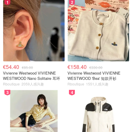
1
2
€54.40
€158.40
€85.00
€330.00
Vivienne Westwood VIVIENNE
Vivienne Westwood VIVIENNE
WESTWOOD Nano Solitaire 耳环
WESTWOOD 'Bea' 短款开衫
Rboutique
2059人感兴趣
Rboutique
1551人感兴趣
3
4